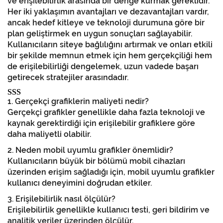
ve erişilebilirlik arasında bir denge kurmak gereklidir.
Her iki yaklaşımın avantajları ve dezavantajları vardır,
ancak hedef kitleye ve teknoloji durumuna göre bir
plan geliştirmek en uygun sonuçları sağlayabilir.
Kullanıcıların siteye bağlılığını artırmak ve onları etkili
bir şekilde memnun etmek için hem gerçekçiliği hem
de erişilebilirliği dengelemek, uzun vadede başarı
getirecek stratejiler arasındadır.
SSS
1. Gerçekçi grafiklerin maliyeti nedir?
Gerçekçi grafikler genellikle daha fazla teknoloji ve
kaynak gerektirdiği için erişilebilir grafiklere göre
daha maliyetli olabilir.
2. Neden mobil uyumlu grafikler önemlidir?
Kullanıcıların büyük bir bölümü mobil cihazları
üzerinden erişim sağladığı için, mobil uyumlu grafikler
kullanıcı deneyimini doğrudan etkiler.
3. Erişilebilirlik nasıl ölçülür?
Erişilebilirlik genellikle kullanıcı testi, geri bildirim ve
analitik veriler üzerinden ölçülür.