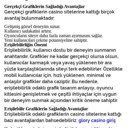
Gerçekçi Grafiklerin Sağladığı Avantajlar
Gerçekçi grafiklerin casino sitelerine kattığı birçok
avantaj bulunmaktadır:
Gelişmiş görsel deneyim sunar.
Kullanıcı sadakatini artırır.
Oyuncuların siteye daha fazla zaman ayırmasını sağlar.
Yeni kullanıcıları çekme potansiyeline sahiptir.
Erişilebilirliğin Önemi
Erişilebilirlik, kullanıcı dostu bir deneyim sunmanın
anahtarıdır. Grafikler ne kadar gerçekçi olursa olsun,
kullanıcılar karmaşık veya yavaş yüklenen bir ara
yüzle karşılaştıklarında siteyi terk edebilirler. Özellikle
mobil kullanıcılar için, hızlı yüklenen, minimal ve
anlaşılır grafikler daha caziptir. Bu nedenle,
erişilebilirlik odaklı grafik tasarım anlayışı, oyuncu
kitlesini genişletmek ve çeşitli ihtiyaçlar için uygun
bir deneyim sunmak açısından kritik öneme sahiptir.
Erişilebilir Grafiklerin Sağladığı Avantajlar
Erişilebilirlik odaklı grafiklerin casino sitelerine kattığı
bazı avantajlardan bahsedebiliriz:
glory casino giriş