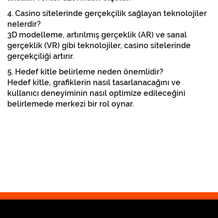
4. Casino sitelerinde gerçekçilik sağlayan teknolojiler
nelerdir?
3D modelleme, artırılmış gerçeklik (AR) ve sanal
gerçeklik (VR) gibi teknolojiler, casino sitelerinde
gerçekçiliği artırır.
5. Hedef kitle belirleme neden önemlidir?
Hedef kitle, grafiklerin nasıl tasarlanacağını ve
kullanıcı deneyiminin nasıl optimize edileceğini
belirlemede merkezi bir rol oynar.