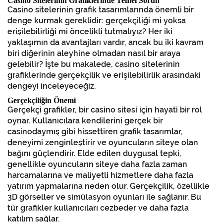
Casino Sitelerinin Grafiklerinde Temel Sorun
Casino sitelerinin grafik tasarımlarında önemli bir
denge kurmak gereklidir: gerçekçiliği mi yoksa
erişilebilirliği mi öncelikli tutmalıyız? Her iki
yaklaşımın da avantajları vardır, ancak bu iki kavram
biri diğerinin aleyhine olmadan nasıl bir araya
gelebilir? İşte bu makalede, casino sitelerinin
grafiklerinde gerçekçilik ve erişilebilirlik arasındaki
dengeyi inceleyeceğiz.
Gerçekçiliğin Önemi
Gerçekçi grafikler, bir casino sitesi için hayati bir rol
oynar. Kullanıcılara kendilerini gerçek bir
casinodaymış gibi hissettiren grafik tasarımlar,
deneyimi zenginleştirir ve oyuncuların siteye olan
bağını güçlendirir. Elde edilen duygusal tepki,
genellikle oyuncuların siteye daha fazla zaman
harcamalarına ve maliyetli hizmetlere daha fazla
yatırım yapmalarına neden olur. Gerçekçilik, özellikle
3D görseller ve simülasyon oyunları ile sağlanır. Bu
tür grafikler kullanıcıları cezbeder ve daha fazla
katılım sağlar.