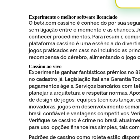
Experimente o melhor software licenciado
O bet4.com cassino é conhecido por sua segur
sem ligação entre o momento e as chances. Jo
conhecer procedimentos. Para resumir, compree
plataforma cassino é uma essência do diverti
jogos praticados em cassino incluindo as prin
recompensa do cérebro, alimentando o jogo c
Cassino ao vivo
Experimente ganhar fantásticos prêmios no 88
no cadastro já. Legislação italiana Garantia 
pagamentos ágeis. Serviços bancários com tela
planejar a arquitetura e respeitar normas. Ap
de design de jogos, equipes técnicas lançar, cr
inovadoras, jogos em desenvolvimento semana
brasil confiável e vantagens competitivos. Ve
Verifique se cassino é crime no brasil atua
para uso. opções financeiras simples, tais com
Padrões de cassino como roleta estão disponí