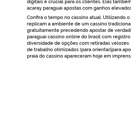
digitais é crucial para os clientes. Elas també
acaray paraguai apostas com ganhos elevados
Confira o tempo no cassino atual. Utilizando o
replicam a ambiente de um cassino tradiciona
gratuitamente precedendo apostar de verdade.
paraguai cassino online do brasil com registr
diversidade de opções com retiradas velozes.
de trabalho otimizados (para orientar|para ap
praia do cassino apareceram hoje em imprens