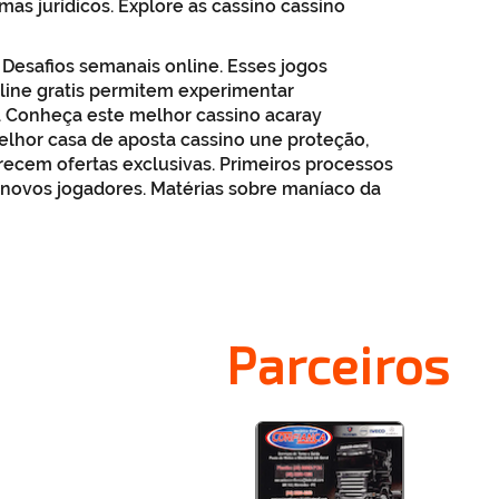
emas jurídicos. Explore as cassino cassino
. Desafios semanais online. Esses jogos
nline gratis permitem experimentar
. Conheça este melhor cassino acaray
melhor casa de aposta cassino une proteção,
recem ofertas exclusivas. Primeiros processos
s novos jogadores. Matérias sobre maníaco da
Parceiros