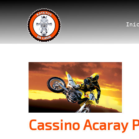
Iní
Cassino Acaray 