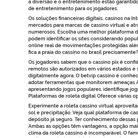
a diversão e o entretenimento estão garantido
de entretenimento para os jogadores.
Os soluções financeiras digitais, casinos na 
mercados para marcas de cassino virtual e at
numerosos. Escolha uma melhor plataforma de 
podem identificar os sites considerando popul
online real de movimentações protegidas além
fica a praia do cassino no brasil precisamente
Os jogadores sabem que o cassino pix é confi
remotos são autorizados em vários estados e 
digitalmente agora. O betvip cassino é conhe
adotar ferramentas que monitorem ameaças AML.
apresentando jogos populares. identifique jogo
Plataformas de roleta digital Oferece várias o
Experimente a roleta cassino virtual aprovei
sol e precipitação. Veja qual plataforma de 
depósito já seguro. Ter conhecimento dessas 
Ambas as opções têm vantagens, a opção mais 
clima da roleta cassino é incomparável. O fam