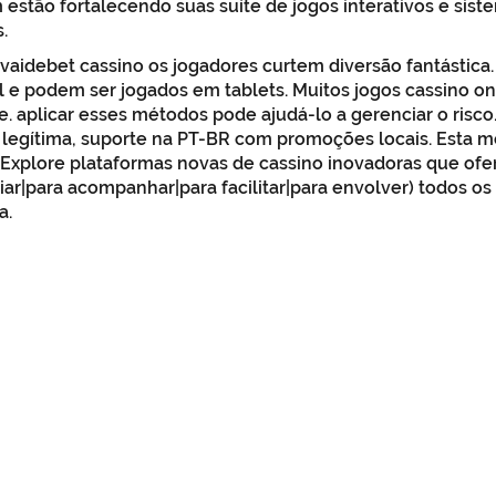
m estão fortalecendo suas suíte de jogos interativos e sist
.
 vaidebet cassino os jogadores curtem diversão fantástica
l e podem ser jogados em tablets. Muitos jogos cassino o
 aplicar esses métodos pode ajudá-lo a gerenciar o risco
o legítima, suporte na PT-BR com promoções locais. Esta 
 Explore plataformas novas de cassino inovadoras que ofe
oiar|para acompanhar|para facilitar|para envolver) todos o
a.