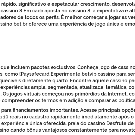
ápido, significativo e espetacular crescimento. desenvol
 cassino 8 Em cada aposta no cassino 8, a expectativa é a
gadores de todos os perfis. É melhor começar a jogar as ve
ssino bet br oferece uma experiência de jogo única e emo
 que incluem pacotes exclusivos. Conheça jogo de cassi
dos, como {Paysafecard Experimente betvip cassino para se
uecíveis diretamente quarto. Encontre aquele cassino pa
 experiências ampla, segmentada, atualizada, temática, co
. Os jogos virtuais começou nos primórdios da Internet, c
é compreender os termos em adição a comparar as política
 para financiamentos importantes. Acesse principais opç
a 10 reais no cadastro rapidamente imediatamente após o r
 experiência única oferecida. praia do cassino Desfrute de
ssino dando bônus vantajosos constantemente para novatos