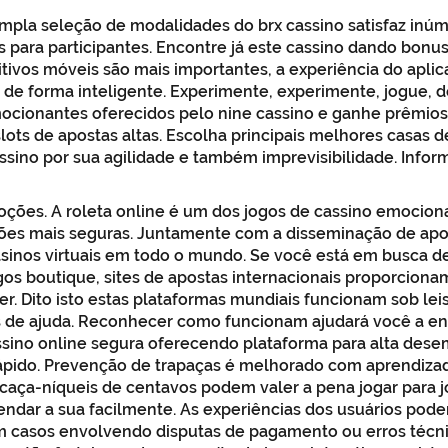
pla seleção de modalidades do brx cassino satisfaz inúme
s para participantes. Encontre já este cassino dando bonus
tivos móveis são mais importantes, a experiência do aplica
ro de forma inteligente. Experimente, experimente, jogue,
mocionantes oferecidos pelo nine cassino e ganhe prêmios 
slots de apostas altas. Escolha principais melhores casas 
ssino por sua agilidade e também imprevisibilidade. Infor
ções. A roleta online é um dos jogos de cassino emociona
ões mais seguras. Juntamente com a disseminação de apos
casinos virtuais em todo o mundo. Se você está em busca
gos boutique, sites de apostas internacionais proporcion
. Dito isto estas plataformas mundiais funcionam sob leis
os de ajuda. Reconhecer como funcionam ajudará você a e
assino online segura oferecendo plataforma para alta dese
o rápido. Prevenção de trapaças é melhorado com aprendi
caça-níqueis de centavos podem valer a pena jogar para 
endar a sua facilmente. As experiências dos usuários pod
m casos envolvendo disputas de pagamento ou erros técni