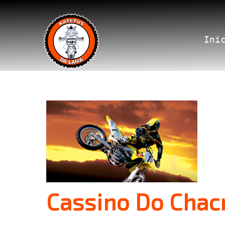
Iní
Cassino Do Chac