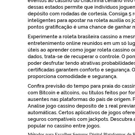
eventos ao cassino do chacrinha cenário vivo 
dessas estados permite que indivíduos joguem
depósito com rodadas de cortesia. Consiga 5 re
inteligentes para apostar na roleta auxilia os
pontos gratificação é uma chance de ganhar 
Experimente a roleta brasileira cassino a mes
entretenimento online reunidos em um só lugar
úteis ao aprender como jogar roleta cassino 
dados, trata-se de recuperar o controle. O po
poder desfrutar tendo atrativas probabilidade
certificadas garantem conforto e segurança. 
proporciona comodidade e segurança.
Confira previsão do tempo para praia do cass
com Bitcoin e altcoins, ou títulos feitos p
ausentes nas plataformas do país de origem. F
Analise jogo cassino deposito de 1 real previ
automáticas. Certos aplicativos de jogos ofe
seguros compatíveis com jackpots. Descubra 
popular no cassino entre jogos.
Métodos para Escolher Seguros Digital Plataformas de 