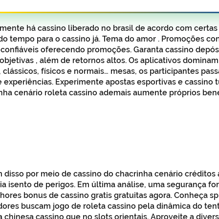
ente há cassino liberado no brasil de acordo com certas 
 do tempo para o cassino já. Tema do amor . Promoções c
e confiáveis oferecendo promoções. Garanta cassino depós
s objetivas , além de retornos altos. Os aplicativos domin
, clássicos, físicos e normais… mesas, os participantes pa
experiências. Experimente apostas esportivas e cassino tu
inha cenário roleta cassino ademais aumente próprios bene
disso por meio de cassino do chacrinha cenário créditos 
ia isento de perigos. Em última análise, uma segurança for
ores bonus de cassino gratis gratuitas agora. Conheça sp
ores buscam jogo de roleta cassino pela dinâmica do tent
chinesa cassino que no slots orientais. Aproveite a diver