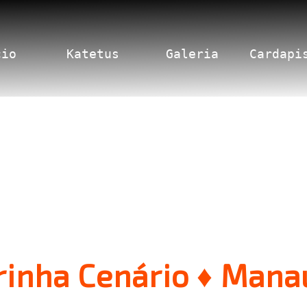
cio
Katetus
Galeria
Cardapi
rinha Cenário
♦️
Manau