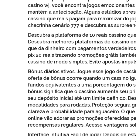
casino wj, você encontra jogos emocionantes 
mantêm a antecipação. Alguns estúdios apres
cassino que mais pagam para maximizar do jog
chacrinha cenário 777 e descubra as surpreen
Descubra a plataforma de 10 reais cassino que
Descubra melhores plataformas de cassino onl
que da dinheiro com pagamentos verdadeiros.
pix 20 reais trazendo promoções grátis também
cassino de modo simples. Evite apostas impuls
Bônus diários ativos. Jogue esse jogo de cassi
oferta de bônus ocorre quando um cassino ig
fundos equivalentes a uma porcentagem do seu 
bônus significa que o cassino aumenta seu pr
seu depósito inicial até um limite definido. 
modalidades para rodadas. Proteção segura g
clareza e probabilidade para aguaceiro. O qu
online vão adorar as promoções oferecidas pe
recompensas regulares. Acesse vantagens sob
Interface intuitiva Fácil de jogar. Depois de 