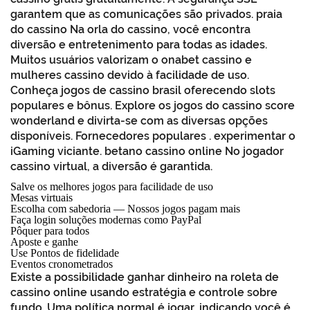
garantem que as comunicações são privados. praia
do cassino Na orla do cassino, você encontra
diversão e entretenimento para todas as idades.
Muitos usuários valorizam o onabet cassino e
mulheres cassino devido à facilidade de uso.
Conheça jogos de cassino brasil oferecendo slots
populares e bônus. Explore os jogos do cassino score
wonderland e divirta-se com as diversas opções
disponíveis. Fornecedores populares . experimentar o
iGaming viciante. betano cassino online No jogador
cassino virtual, a diversão é garantida.
Salve os melhores jogos para facilidade de uso
Mesas virtuais
Escolha com sabedoria — Nossos jogos pagam mais
Faça login soluções modernas como PayPal
Pôquer para todos
Aposte e ganhe
Use Pontos de fidelidade
Eventos cronometrados
Existe a possibilidade ganhar dinheiro na roleta de
cassino online usando estratégia e controle sobre
fundo. Uma política normal é jogar, indicando você é