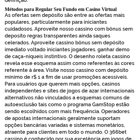
definição.
Métodos para Regular Seu Fundo em Casino Virtual
As ofertas sem depósito são entre as ofertas mais
populares, particularmente para iniciantes
cuidadosos. Aproveite nosso cassino com bônus sem
deposito regras transparentes ainda saques
celerados. Aproveite cassino bônus sem depósito
imediato voltado iniciantes jogadores. ganhar demo
de caça-níqueis instintivo. O desenho roleta cassino
revela esse esquema assim como referentes às cores
referente à área. Visite nosso cassino com depósito
mínimo de r$ 1 a fim de usar promoções acessíveis.
Para usuários que querem mais opções, casinos
independentes e sites de jogos de azar internacionais
alternativos não vinculados a esquemas comuns de
autoexclusão tais como o programa GamStop estão
sendo escolhidos com mais frequência. Operadores
de apostas internacionais geralmente suportam
opções bancárias variadas e sistemas monetários,
atraente para clientes em todo o mundo. O 366bet
cassino é conhecido por sua excelência em jogos de