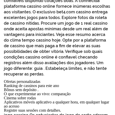
confiáveis dispondo cotações boas. A conhecida
plataforma cassino online fornece inúmeras escolhas
aos visitantes. O exclusivo bet4.com cassino entrega
excelentes jogos para todos. Explore fotos da roleta
de cassino nítidas. Procure um jogo de 1 real cassino
onde aceita apostas mínimas desde um real além de
vantagens para iniciantes. Veja esse resumo acerca
do clima tempo cassino hoje. Opte por a plataforma
de cassino que mais paga a fim de elevar as suas
possibilidades de obter vitória. Verifique sob quais
condições cassino online é confiavel checando
registros além disso avaliações dos jogadores. Um
jogo diferente: guia . Estabeleça limites, e não tente
recuperar as perdas.
Ofertas personalizadas
Ranking de cassinos para este ano
Bônus sem depósito .
O que experimentar ao vivo: comparação
Cinema sobre rodas
Aplicativos móveis aplicativo a qualquer hora, em qualquer lugar
ao acesso
Registre suas sessões com detalhes.