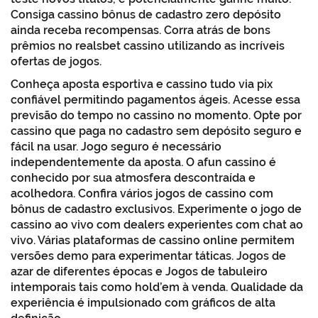
Consiga cassino bônus de cadastro zero depósito
ainda receba recompensas. Corra atrás de bons
prêmios no realsbet cassino utilizando as incríveis
ofertas de jogos.
Conheça aposta esportiva e cassino tudo via pix
confiável permitindo pagamentos ágeis. Acesse essa
previsão do tempo no cassino no momento. Opte por
cassino que paga no cadastro sem depósito seguro e
fácil na usar. Jogo seguro é necessário
independentemente da aposta. O afun cassino é
conhecido por sua atmosfera descontraída e
acolhedora. Confira vários jogos de cassino com
bônus de cadastro exclusivos. Experimente o jogo de
cassino ao vivo com dealers experientes com chat ao
vivo. Várias plataformas de cassino online permitem
versões demo para experimentar táticas. Jogos de
azar de diferentes épocas e Jogos de tabuleiro
intemporais tais como hold’em à venda. Qualidade da
experiência é impulsionado com gráficos de alta