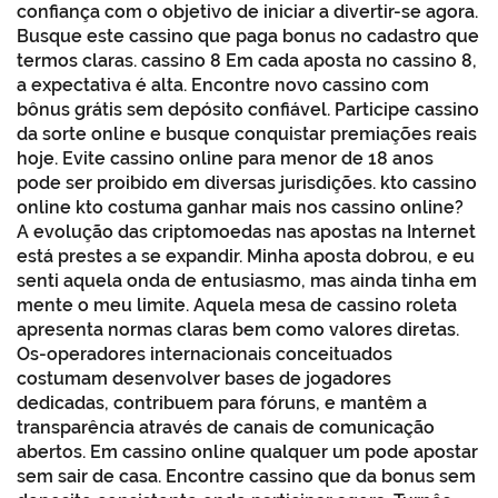
confiança com o objetivo de iniciar a divertir-se agora.
Busque este cassino que paga bonus no cadastro que
termos claras. cassino 8 Em cada aposta no cassino 8,
a expectativa é alta. Encontre novo cassino com
bônus grátis sem depósito confiável. Participe cassino
da sorte online e busque conquistar premiações reais
hoje. Evite cassino online para menor de 18 anos
pode ser proibido em diversas jurisdições. kto cassino
online kto costuma ganhar mais nos cassino online?
A evolução das criptomoedas nas apostas na Internet
está prestes a se expandir. Minha aposta dobrou, e eu
senti aquela onda de entusiasmo, mas ainda tinha em
mente o meu limite. Aquela mesa de cassino roleta
apresenta normas claras bem como valores diretas.
Os-operadores internacionais conceituados
costumam desenvolver bases de jogadores
dedicadas, contribuem para fóruns, e mantêm a
transparência através de canais de comunicação
abertos. Em cassino online qualquer um pode apostar
sem sair de casa. Encontre cassino que da bonus sem