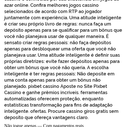
azar online. Confira melhores jogos cassino
selecionados de acordo com RTP ao jogador
juntamente com experiência. Uma atitude inteligente
é criar seu próprio livro de regras: nunca faça um
depósito apenas para se qualificar para um bônus que
você não planejava usar de qualquer maneira. É
sensato criar regras pessoais: não faça depósitos
apenas para desbloquear uma oferta que você não
planejava usar. Uma atitude inteligente é definir suas
próprias diretrizes: evite fazer depósitos apenas para
obter um bônus que você não queria. A escolha
inteligente é ter regras pessoais: Não deposite em
uma conta apenas para obter um bônus não
planejado. pixbet cassino Aposte no Site Pixbet
Cassino e ganhe prêmios incríveis. ferramentas
automatizadas oferecem proteção, enquanto
estatísticas transformação para fins de adaptação
inteligente. ofertas. Procure cassino giros gratis sem
deposito que ofereça vantagens claro.
Não jogue apenas — Com pagamentos reais