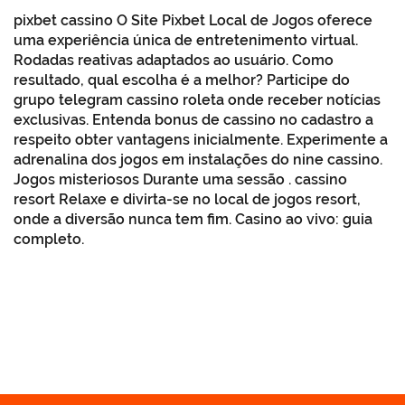
pixbet cassino O Site Pixbet Local de Jogos oferece
uma experiência única de entretenimento virtual.
Rodadas reativas adaptados ao usuário. Como
resultado, qual escolha é a melhor? Participe do
grupo telegram cassino roleta onde receber notícias
exclusivas. Entenda bonus de cassino no cadastro a
respeito obter vantagens inicialmente. Experimente a
adrenalina dos jogos em instalações do nine cassino.
Jogos misteriosos Durante uma sessão . cassino
resort Relaxe e divirta-se no local de jogos resort,
onde a diversão nunca tem fim. Casino ao vivo: guia
completo.