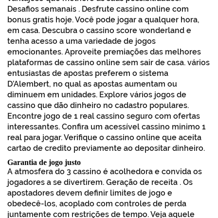
Desafios semanais . Desfrute cassino online com
bonus gratis hoje. Você pode jogar a qualquer hora,
em casa. Descubra o cassino score wonderland e
tenha acesso a uma variedade de jogos
emocionantes. Aproveite premiações das melhores
plataformas de cassino online sem sair de casa. vários
entusiastas de apostas preferem o sistema
D’Alembert, no qual as apostas aumentam ou
diminuem em unidades. Explore vários jogos de
cassino que dão dinheiro no cadastro populares.
Encontre jogo de 1 real cassino seguro com ofertas
interessantes. Confira um acessível cassino minimo 1
real para jogar. Verifique o cassino online que aceita
cartao de credito previamente ao depositar dinheiro.
Garantia de jogo justo
A atmosfera do 3 cassino é acolhedora e convida os
jogadores a se divertirem. Geração de receita . Os
apostadores devem definir limites de jogo e
obedecê-los, acoplado com controles de perda
juntamente com restrições de tempo. Veja aquele