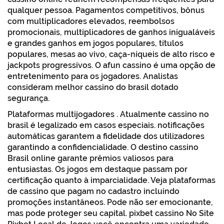
qualquer pessoa. Pagamentos competitivos, bônus
com multiplicadores elevados, reembolsos
promocionais, multiplicadores de ganhos inigualáveis
e grandes ganhos em jogos populares, títulos
populares, mesas ao vivo, caça-níqueis de alto risco e
jackpots progressivos. O afun cassino é uma opção de
entretenimento para os jogadores. Analistas
consideram melhor cassino do brasil dotado
segurança.
Plataformas multijogadores . Atualmente cassino no
brasil é legalizado em casos especiais. notificações
automáticas garantem a fidelidade dos utilizadores
garantindo a confidencialidade. O destino cassino
Brasil online garante prêmios valiosos para
entusiastas. Os jogos em destaque passam por
certificação quanto à imparcialidade. Veja plataformas
de cassino que pagam no cadastro incluindo
promoções instantâneos. Pode não ser emocionante,
mas pode proteger seu capital. pixbet cassino No Site