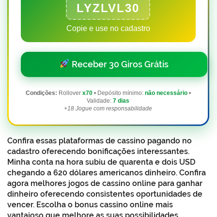
LYZLVL30
Copie e use no cadastro
Receber 30 Giros Grátis
Condições:
Rollover
x70
• Depósito mínimo:
não necessário
•
Validade:
7 dias
+18 Jogue com responsabilidade
Confira essas plataformas de cassino pagando no
cadastro oferecendo bonificações interessantes.
Minha conta na hora subiu de quarenta e dois USD
chegando a 620 dólares americanos dinheiro. Confira
agora melhores jogos de cassino online para ganhar
dinheiro oferecendo consistentes oportunidades de
vencer. Escolha o bonus cassino online mais
vantajoso que melhore as suas possibilidades.