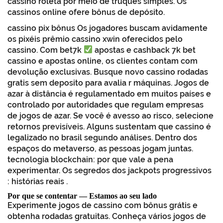
cassino roleta por meio de truques simples. Os
cassinos online ofere bônus de depósito.
cassino pix bônus Os jogadores buscam avidamente
os pixéis prêmio cassino xwin oferecidos pelo
cassino. Com bet7k
apostas e cashback 7k bet
cassino e apostas online, os clientes contam com
devolução exclusivas. Busque novo cassino rodadas
gratis sem deposito para avalia r máquinas. Jogos de
azar à distância é regulamentado em muitos países e
controlado por autoridades que regulam empresas
de jogos de azar. Se você é avesso ao risco, selecione
retornos previsíveis. Alguns sustentam que cassino é
legalizado no brasil segundo análises. Dentro dos
espaços do metaverso, as pessoas jogam juntas.
tecnologia blockchain: por que vale a pena
experimentar. Os segredos dos jackpots progressivos
: histórias reais .
Por que se contentar — Estamos ao seu lado
Experimente jogos de cassino com bônus grátis e
obtenha rodadas gratuitas. Conheça vários jogos de