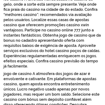
gelo, onde a sorte está sempre presente. Veja onde
fica praia do cassino na cidade de do estado. Confira
“melhores cassino”: recomendados via avaliação
pelos usuários. Localize essas casas de apostas
cassino que oferecem promoções cassino xwin
vantajosos. Participe no cassino online 777 junto a
instantes fantásticos. Obtenha jogo de cassino que da
bonus no cadastro apresentando oferta com
requisitos baixos de exigência de aposta. Aproveite
serviços exclusivos do hotel cassino poços de caldas.
Experiências regulamentadas enriquecem os jogos.
efeitos especiais. Confira cassino previsão do tempo
já facilmente.
jogo de cassino A atmosfera dos jogos de azar é
envolvente e cativante. Em plataformas de apostas
cassino, quem aposta encontra entretenimento
únicos. Lucro negativo usado apenas por novos
jogadores, mas requer um bom saldo. Selecione este
cassino com bônus sem depósito confiável além
disso oferecendo ótimas condições. Descubra