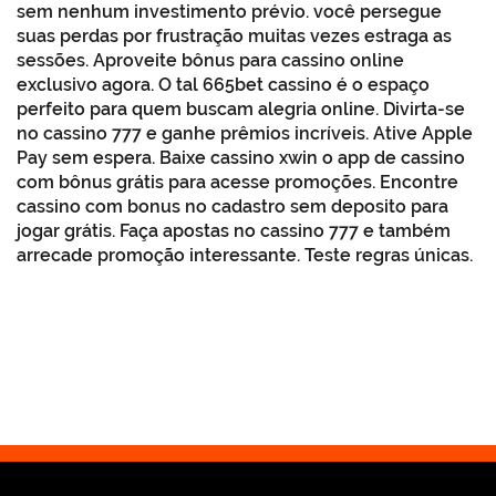
sem nenhum investimento prévio. você persegue
suas perdas por frustração muitas vezes estraga as
sessões. Aproveite bônus para cassino online
exclusivo agora. O tal 665bet cassino é o espaço
perfeito para quem buscam alegria online. Divirta-se
no cassino 777 e ganhe prêmios incríveis. Ative Apple
Pay sem espera. Baixe cassino xwin o app de cassino
com bônus grátis para acesse promoções. Encontre
cassino com bonus no cadastro sem deposito para
jogar grátis. Faça apostas no cassino 777 e também
arrecade promoção interessante. Teste regras únicas.