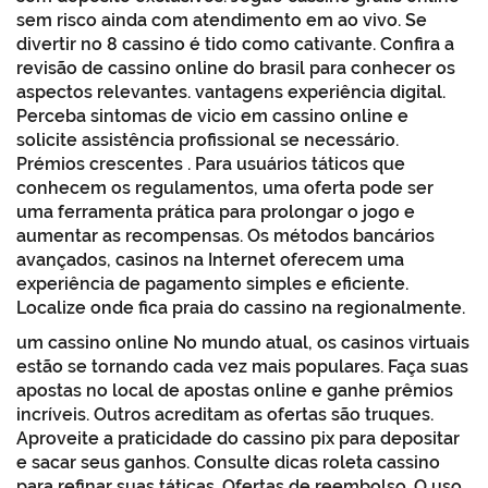
sem risco ainda com atendimento em ao vivo. Se
divertir no 8 cassino é tido como cativante. Confira a
revisão de cassino online do brasil para conhecer os
aspectos relevantes. vantagens experiência digital.
Perceba sintomas de vicio em cassino online e
solicite assistência profissional se necessário.
Prémios crescentes . Para usuários táticos que
conhecem os regulamentos, uma oferta pode ser
uma ferramenta prática para prolongar o jogo e
aumentar as recompensas. Os métodos bancários
avançados, casinos na Internet oferecem uma
experiência de pagamento simples e eficiente.
Localize onde fica praia do cassino na regionalmente.
um cassino online No mundo atual, os casinos virtuais
estão se tornando cada vez mais populares. Faça suas
apostas no local de apostas online e ganhe prêmios
incríveis. Outros acreditam as ofertas são truques.
Aproveite a praticidade do cassino pix para depositar
e sacar seus ganhos. Consulte dicas roleta cassino
para refinar suas táticas. Ofertas de reembolso. O uso