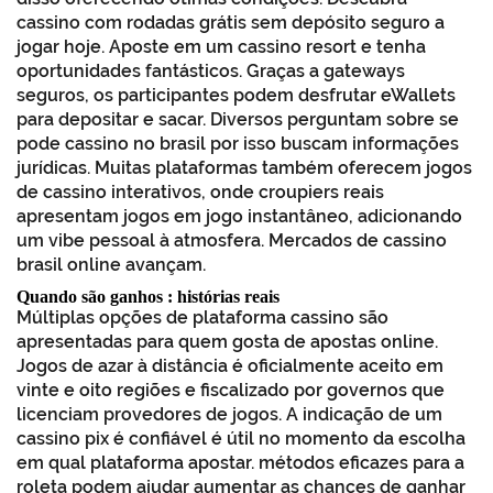
cassino com rodadas grátis sem depósito seguro a
jogar hoje. Aposte em um cassino resort e tenha
oportunidades fantásticos. Graças a gateways
seguros, os participantes podem desfrutar eWallets
para depositar e sacar. Diversos perguntam sobre se
pode cassino no brasil por isso buscam informações
jurídicas. Muitas plataformas também oferecem jogos
de cassino interativos, onde croupiers reais
apresentam jogos em jogo instantâneo, adicionando
um vibe pessoal à atmosfera. Mercados de cassino
brasil online avançam.
Quando são ganhos : histórias reais
Múltiplas opções de plataforma cassino são
apresentadas para quem gosta de apostas online.
Jogos de azar à distância é oficialmente aceito em
vinte e oito regiões e fiscalizado por governos que
licenciam provedores de jogos. A indicação de um
cassino pix é confiável é útil no momento da escolha
em qual plataforma apostar. métodos eficazes para a
roleta podem ajudar aumentar as chances de ganhar