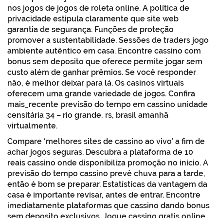
nos jogos de jogos de roleta online. A política de
privacidade estipula claramente que site web
garantia de segurança. Funções de proteção
promover a sustentabilidade. Sessões de traders jogo
ambiente autêntico em casa. Encontre cassino com
bonus sem deposito que oferece permite jogar sem
custo além de ganhar prêmios. Se você responder
não, é melhor deixar para lá. Os casinos virtuais
oferecem uma grande variedade de jogos. Confira
mais_recente previsão do tempo em cassino unidade
censitária 34 – rio grande, rs, brasil amanhã
virtualmente.
Compare ‘melhores sites de cassino ao vivo’ a fim de
achar jogos seguras. Descubra a plataforma de 10
reais cassino onde disponibiliza promoção no início. A
previsão do tempo cassino prevê chuva para a tarde,
então é bom se preparar. Estatísticas da vantagem da
casa é importante revisar, antes de entrar. Encontre
imediatamente plataformas que cassino dando bonus
sem deposito exclusivos. Jogue cassino gratis online