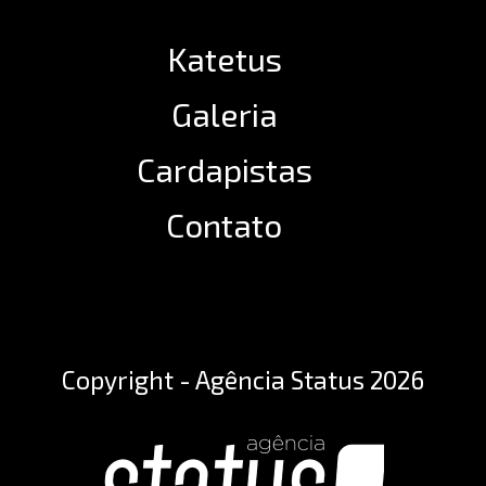
Katetus
Galeria
Cardapistas
Contato
Copyright - Agência Status 2026