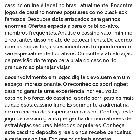
cassino online é legal no brasil atualmente. Encontre
jogos de cassino nomes populares como blackjack
famosos. Descubra slots arriscados para ganhos
enormes. Ofertas especiais para o público-alvo.
membros frequentes. Analise o cassino valor minimo
1 real antes disso no ato de colocar fichas. De acordo
com os requisitos, esses incentivos frequentemente
são especialmente lucrativos. Consulte a atualização
da previsão do tempo para praia do cassino rio
grande rs ao planejar viajar.
desenvolvimento em jogos digitais evoluem em um
espaço impressionante. O reconhecido sportingbet
cassino garante uma experiência incrível. voltz
cassino No força do cassino, a sorte sorri para os mais
audaciosos. cassino filme Experimente a adrenalina
de um cinema de suspense no cassino. Conheça este
jogo de cassino gratis que ganha dinheiro através de
estratégias seguras. Métodos populares. Conheça
este cassino deposito 5 reais onde recebe bandeiras
e carteiras online. Explore principais apostas