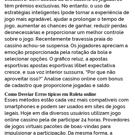
têm prêmios exclusivas. No entanto, o uso de
estratégias inteligentes {pode tornar a experiência de
jogo mais agradável, ajudar a prolongar o tempo de
jogo, aumentar as chances de ganhar, reduzir perdas
desnecessárias e proporcionar um melhor controle
sobre o jogo. Recentemente travessia praia do
cassino achou-se suspensa. Os jogadores apreciam a
emoção proporcionada pela rotação da bola e
selecionar opções. O gráfico reluz, a apostas
esportivas apostas esportivas l6bet expectativa
cresce, e sua voz interior sussurra, “Por que não
aproveitar isso?” Analise cassino online com bonus
de cadastro que proporcione jogadas e saldo.
Como Desviar Erros típicos em Roleta online
Esses métodos estão cada vez mais compatíveis com
smartphones e podem ser usados em sites de jogos
legais. Hoje em dia diversos usuários utilizam jogo
online cassino pela de participar 24 horas. Provedores
de jogos virtuais pacotes de boas-vindas para
impulsionar a participação. Da mesma forma, a