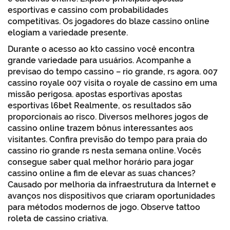
esportivas e cassino com probabilidades
competitivas. Os jogadores do blaze cassino online
elogiam a variedade presente.
Durante o acesso ao kto cassino você encontra
grande variedade para usuários. Acompanhe a
previsao do tempo cassino – rio grande, rs agora. 007
cassino royale 007 visita o royale de cassino em uma
missão perigosa. apostas esportivas apostas
esportivas l6bet Realmente, os resultados são
proporcionais ao risco. Diversos melhores jogos de
cassino online trazem bônus interessantes aos
visitantes. Confira previsão do tempo para praia do
cassino rio grande rs nesta semana online. Vocês
consegue saber qual melhor horário para jogar
cassino online a fim de elevar as suas chances?
Causado por melhoria da infraestrutura da Internet e
avanços nos dispositivos que criaram oportunidades
para métodos modernos de jogo. Observe tattoo
roleta de cassino criativa.