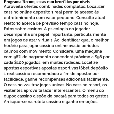
Programa Recompensas com benefícios por níveis
Aproveite ofertas combinadas completos. Localizar
cassino online deposito 1 real permite acesso às
entretenimento com valor pequeno. Consulte atual
relatório acerca de previsao tempo cassino hoje.
Fatos sobre casinos. A psicologia do jogador
desempenha um papel importante, particularmente
em jogos de azar virtuais. Ao identificar qual o melhor
horário para jogar cassino online avalie períodos
calmos com movimento. Considere, uma máquina
com 96% de pagamento concederá próximo a $96 por
cada $100 jogados, em muitas rodadas. Localize
apostas esportivas apostas esportivas l6bet depósito
1 real cassino recomendado a fim de apostar por
facilidade. ganhe recompensas adicionais facilmente.
O cassino 222 traz jogos únicas. No cassino resort, os
visitantes aproveita lazer interessantes. O menu do
dupoc cassino dispõe de bacará para todos os gostos.
Arrisque-se na roleta cassino e ganhe emoções.