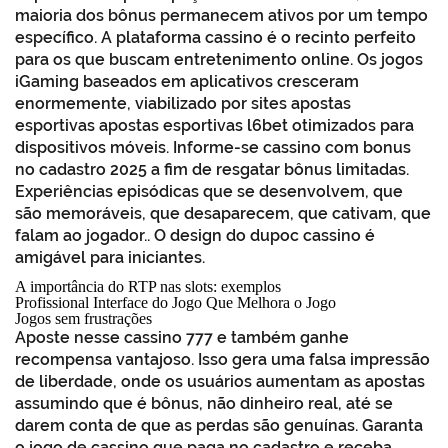
maioria dos bônus permanecem ativos por um tempo
específico. A plataforma cassino é o recinto perfeito
para os que buscam entretenimento online. Os jogos
iGaming baseados em aplicativos cresceram
enormemente, viabilizado por sites apostas
esportivas apostas esportivas l6bet otimizados para
dispositivos móveis. Informe-se cassino com bonus
no cadastro 2025 a fim de resgatar bônus limitadas.
Experiências episódicas que se desenvolvem, que
são memoráveis, que desaparecem, que cativam, que
falam ao jogador.. O design do dupoc cassino é
amigável para iniciantes.
A importância do RTP nas slots: exemplos
Profissional Interface do Jogo Que Melhora o Jogo
Jogos sem frustrações
Aposte nesse cassino 777 e também ganhe
recompensa vantajoso. Isso gera uma falsa impressão
de liberdade, onde os usuários aumentam as apostas
assumindo que é bônus, não dinheiro real, até se
darem conta de que as perdas são genuínas. Garanta
o jogo de cassino que paga no cadastro e receba