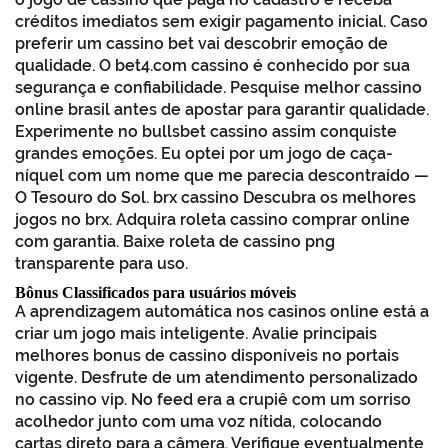
créditos imediatos sem exigir pagamento inicial. Caso
preferir um cassino bet vai descobrir emoção de
qualidade. O bet4.com cassino é conhecido por sua
segurança e confiabilidade. Pesquise melhor cassino
online brasil antes de apostar para garantir qualidade.
Experimente no bullsbet cassino assim conquiste
grandes emoções. Eu optei por um jogo de caça-
níquel com um nome que me parecia descontraído —
O Tesouro do Sol. brx cassino Descubra os melhores
jogos no brx. Adquira roleta cassino comprar online
com garantia. Baixe roleta de cassino png
transparente para uso.
Bônus Classificados para usuários móveis
A aprendizagem automática nos casinos online está a
criar um jogo mais inteligente. Avalie principais
melhores bonus de cassino disponíveis no portais
vigente. Desfrute de um atendimento personalizado
no cassino vip. No feed era a crupiê com um sorriso
acolhedor junto com uma voz nítida, colocando
cartas direto para a câmera. Verifique eventualmente