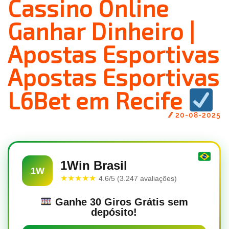
Cassino Online
Ganhar Dinheiro |
Apostas Esportivas
Apostas Esportivas
L6Bet em Recife
//
20-08-2025
1Win Brasil
1W
★★★★★
4.6/5 (3.247 avaliações)
Ganhe 30 Giros Grátis sem
depósito!