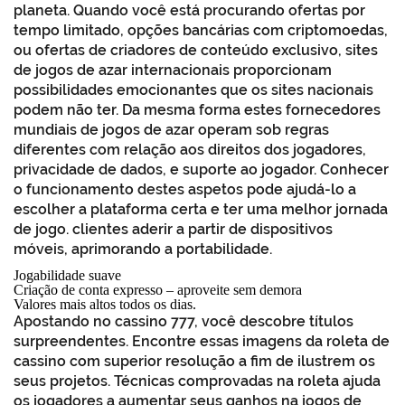
planeta. Quando você está procurando ofertas por
tempo limitado, opções bancárias com criptomoedas,
ou ofertas de criadores de conteúdo exclusivo, sites
de jogos de azar internacionais proporcionam
possibilidades emocionantes que os sites nacionais
podem não ter. Da mesma forma estes fornecedores
mundiais de jogos de azar operam sob regras
diferentes com relação aos direitos dos jogadores,
privacidade de dados, e suporte ao jogador. Conhecer
o funcionamento destes aspetos pode ajudá-lo a
escolher a plataforma certa e ter uma melhor jornada
de jogo. clientes aderir a partir de dispositivos
móveis, aprimorando a portabilidade.
Jogabilidade suave
Criação de conta expresso – aproveite sem demora
Valores mais altos todos os dias.
Apostando no cassino 777, você descobre títulos
surpreendentes. Encontre essas imagens da roleta de
cassino com superior resolução a fim de ilustrem os
seus projetos. Técnicas comprovadas na roleta ajuda
os jogadores a aumentar seus ganhos na jogos de