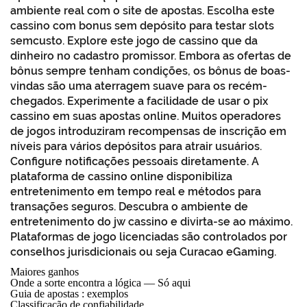
ambiente real com o site de apostas. Escolha este
cassino com bonus sem depósito para testar slots
semcusto. Explore este jogo de cassino que da
dinheiro no cadastro promissor. Embora as ofertas de
bônus sempre tenham condições, os bônus de boas-
vindas são uma aterragem suave para os recém-
chegados. Experimente a facilidade de usar o pix
cassino em suas apostas online. Muitos operadores
de jogos introduziram recompensas de inscrição em
níveis para vários depósitos para atrair usuários.
Configure notificações pessoais diretamente. A
plataforma de cassino online disponibiliza
entretenimento em tempo real e métodos para
transações seguros. Descubra o ambiente de
entretenimento do jw cassino e divirta-se ao máximo.
Plataformas de jogo licenciadas são controlados por
conselhos jurisdicionais ou seja Curacao eGaming.
Maiores ganhos
Onde a sorte encontra a lógica — Só aqui
Guia de apostas : exemplos
Classificação de confiabilidade