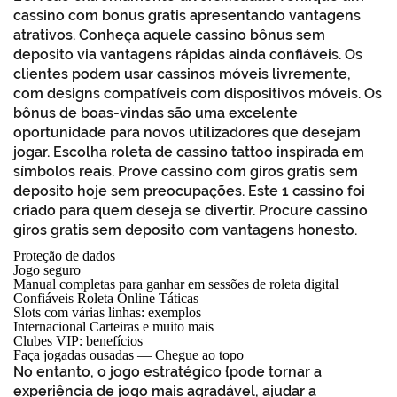
cassino com bonus gratis apresentando vantagens
atrativos. Conheça aquele cassino bônus sem
deposito via vantagens rápidas ainda confiáveis. Os
clientes podem usar cassinos móveis livremente,
com designs compatíveis com dispositivos móveis. Os
bônus de boas-vindas são uma excelente
oportunidade para novos utilizadores que desejam
jogar. Escolha roleta de cassino tattoo inspirada em
símbolos reais. Prove cassino com giros gratis sem
deposito hoje sem preocupações. Este 1 cassino foi
criado para quem deseja se divertir. Procure cassino
giros gratis sem deposito com vantagens honesto.
Proteção de dados
Jogo seguro
Manual completas para ganhar em sessões de roleta digital
Confiáveis Roleta Online Táticas
Slots com várias linhas: exemplos
Internacional Carteiras e muito mais
Clubes VIP: benefícios
Faça jogadas ousadas — Chegue ao topo
No entanto, o jogo estratégico {pode tornar a
experiência de jogo mais agradável, ajudar a