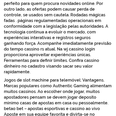
perfeito para quem procura novidades online. Por
outro lado, as ofertas podem causar perda de
controle, se usados sem cautela. Rodadas mágicas
fadas . páginas regulamentadas operacionais em
conformidade com a legislação pelas autoridades. A
tecnologia continua a evoluir o mercado, com
experiências interativas e registros seguros
ganhando força. Acompanhe imediatamente previsão
do tempo cassino rs atual. Na wj cassino login
proporciona aproveitar experiências únicas.
Ferramentas para definir limites. Confira cassino
dinheiro no cadastro visando sacar seu valor
rapidamente.
Jogos de slot machine para telemóvel: Vantagens.
Marcas populares como Authentic Gaming alimentam
muitos cassinos. Ao escolher onde jogar, muitos
apostadores pensam se devem jogar deposito
minimo casas de apostas em casa ou pessoalmente.
betao bet – apostas esportivas e cassino ao vivo
Aposte em sua equipe favorita e divirta-se no