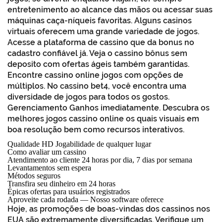
entretenimento ao alcance das mãos ou acessar suas
máquinas caça-níqueis favoritas. Alguns casinos
virtuais oferecem uma grande variedade de jogos.
Acesse a plataforma de cassino que da bonus no
cadastro confiável já. Veja o cassino bônus sem
deposito com ofertas ágeis também garantidas.
Encontre cassino online jogos com opções de
múltiplos. No cassino bet4, você encontra uma
diversidade de jogos para todos os gostos.
Gerenciamento Ganhos imediatamente. Descubra os
melhores jogos cassino online os quais visuais em
boa resolução bem como recursos interativos.
Qualidade HD Jogabilidade de qualquer lugar
Como avaliar um cassino
Atendimento ao cliente 24 horas por dia, 7 dias por semana
Levantamentos sem espera
Métodos seguros
Transfira seu dinheiro em 24 horas
Épicas ofertas para usuários registrados
Aproveite cada rodada — Nosso software oferece
Hoje, as promoções de boas-vindas dos cassinos nos
EUA são extremamente diversificadas. Verifique um