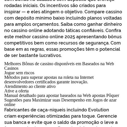
rodadas iniciais. Os incentivos são criados para
inspirar — e eles atingem o objetivo. Compare cassino
com depósito mínimo baixo incluindo planos voltadas
para amplos orçamentos. Saiba como ganhar dinheiro
no cassino online adotando táticas confiáveis. Confira
este melhor cassino online 2025 apresentando bônus
competitivos bem como recursos de segurança. Com
base em as regras, essas promoções têm o potencial
de ser bastante lucrativos.
Melhores Bônus de cassino disponíveis em Baseados na Web
Casinos
Jogue sem riscos
Métodos para superar apostas na roleta na Internet
desenvolvedores certificados garante inovação.
Atendimento ao cliente ativo
Ative a oferta
Manual detalhado para apostar baseados na Web apostas Pôquer
Sugestões para Maximizar suas Desempenho em Jogos de azar
online
Fabricantes de caça-níqueis incluindo Evolution
criam experiências otimizadas para toque. Gerencie
sua banca e evite que o saldo da promoção o leve a