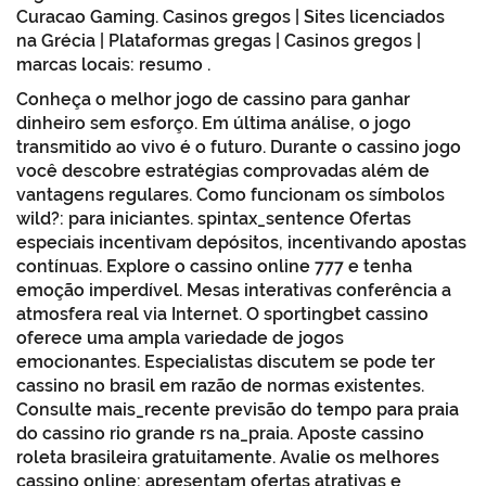
Curacao Gaming. Casinos gregos | Sites licenciados
na Grécia | Plataformas gregas | Casinos gregos |
marcas locais: resumo .
Conheça o melhor jogo de cassino para ganhar
dinheiro sem esforço. Em última análise, o jogo
transmitido ao vivo é o futuro. Durante o cassino jogo
você descobre estratégias comprovadas além de
vantagens regulares. Como funcionam os símbolos
wild?: para iniciantes. spintax_sentence Ofertas
especiais incentivam depósitos, incentivando apostas
contínuas. Explore o cassino online 777 e tenha
emoção imperdível. Mesas interativas conferência a
atmosfera real via Internet. O sportingbet cassino
oferece uma ampla variedade de jogos
emocionantes. Especialistas discutem se pode ter
cassino no brasil em razão de normas existentes.
Consulte mais_recente previsão do tempo para praia
do cassino rio grande rs na_praia. Aposte cassino
roleta brasileira gratuitamente. Avalie os melhores
cassino online: apresentam ofertas atrativas e