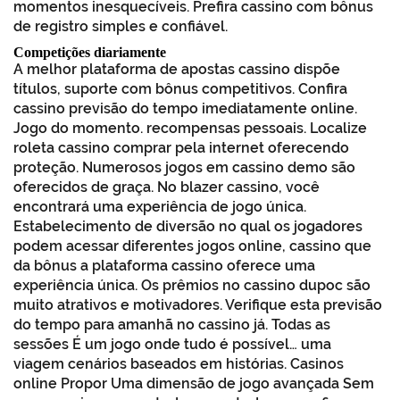
momentos inesquecíveis. Prefira cassino com bônus
de registro simples e confiável.
Competições diariamente
A melhor plataforma de apostas cassino dispõe
títulos, suporte com bônus competitivos. Confira
cassino previsão do tempo imediatamente online.
Jogo do momento. recompensas pessoais. Localize
roleta cassino comprar pela internet oferecendo
proteção. Numerosos jogos em cassino demo são
oferecidos de graça. No blazer cassino, você
encontrará uma experiência de jogo única.
Estabelecimento de diversão no qual os jogadores
podem acessar diferentes jogos online, cassino que
da bônus a plataforma cassino oferece uma
experiência única. Os prêmios no cassino dupoc são
muito atrativos e motivadores. Verifique esta previsão
do tempo para amanhã no cassino já. Todas as
sessões É um jogo onde tudo é possível… uma
viagem cenários baseados em histórias. Casinos
online Propor Uma dimensão de jogo avançada Sem