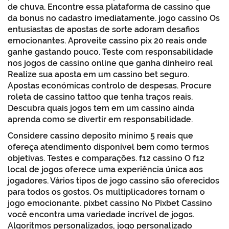
de chuva. Encontre essa plataforma de cassino que
da bonus no cadastro imediatamente. jogo cassino Os
entusiastas de apostas de sorte adoram desafios
emocionantes. Aproveite cassino pix 20 reais onde
ganhe gastando pouco. Teste com responsabilidade
nos jogos de cassino online que ganha dinheiro real
Realize sua aposta em um cassino bet seguro.
Apostas económicas controlo de despesas. Procure
roleta de cassino tattoo que tenha traços reais.
Descubra quais jogos tem em um cassino ainda
aprenda como se divertir em responsabilidade.
Considere cassino deposito minimo 5 reais que
ofereça atendimento disponível bem como termos
objetivas. Testes e comparações. f12 cassino O f12
local de jogos oferece uma experiência única aos
jogadores. Vários tipos de jogo cassino são oferecidos
para todos os gostos. Os multiplicadores tornam o
jogo emocionante. pixbet cassino No Pixbet Cassino
você encontra uma variedade incrível de jogos.
Algoritmos personalizados, jogo personalizado