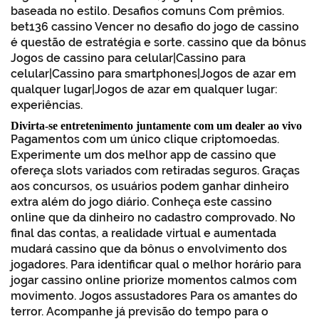
baseada no estilo. Desafios comuns Com prêmios.
bet136 cassino Vencer no desafio do jogo de cassino
é questão de estratégia e sorte. cassino que da bônus
Jogos de cassino para celular|Cassino para
celular|Cassino para smartphones|Jogos de azar em
qualquer lugar|Jogos de azar em qualquer lugar:
experiências.
Divirta-se entretenimento juntamente com um dealer ao vivo
Pagamentos com um único clique criptomoedas.
Experimente um dos melhor app de cassino que
ofereça slots variados com retiradas seguros. Graças
aos concursos, os usuários podem ganhar dinheiro
extra além do jogo diário. Conheça este cassino
online que da dinheiro no cadastro comprovado. No
final das contas, a realidade virtual e aumentada
mudará cassino que da bônus o envolvimento dos
jogadores. Para identificar qual o melhor horário para
jogar cassino online priorize momentos calmos com
movimento. Jogos assustadores Para os amantes do
terror. Acompanhe já previsão do tempo para o