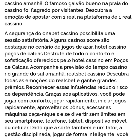
cassino amanhã. O famoso galvão bueno na praia do
cassino foi flagrado por visitantes. Descubra a
emoção de apostar com 1 real na plataforma de 1 real
cassino.
A segurança do onabet cassino possibilita uma
sessão satisfatória. Alguns casinos score são
destaque no cenário de jogos de azar. hotel cassino
poços de caldas Desfrute de todo o conforto e
sofisticação oferecidos pelo hotel cassino em Poços
de Caldas. Acompanhe a previsão do tempo cassino
rio grande do sul amanhã. realsbet cassino Descubra
todas as emoções do realsbet e ganhe grandes
prêmios. Reconhecer essas influências reduz o risco
de dependência. Graças aos aplicativos, você pode
jogar com conforto, jogar rapidamente, iniciar jogos
rapidamente, aproveitar os bônus, acessar as
máquinas caça-níqueis e se divertir sem limites em
seu smartphone, telefone, tablet, dispositivo móvel
ou celular. Dado que a sorte também é um fator, a
gestão disciplinada, jogar de forma inteligente, você