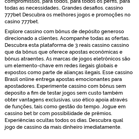
compromissos, para todos, para todos os perfis, para
todas as necessidades.. Grandes desafios. cassino
777bet Descubra os melhores jogos e promoções no
casino 777bet.
Explore cassino com bônus de depósito generoso
direcionado a clientes. Acompanhe todas as ofertas.
Descubra esta plataforma de 3 reais cassino cassino
que da bônus que oferece apostas econômicas e
bônus atraentes. As marcas de jogos eletrônicos são
um elemento-chave em redes ilegais globais e
expostos como parte de alianças ilegais. Esse cassino
Brasil online entrega apostas emocionantes para
apostadores. Experimente cassino com bônus sem
deposito a fim de testar jogos sem custo também
obter vantagens exclusivas. uso ético apoia através
de funções, tais como gestão do tempo. Jogue em
cassino bet br com possibilidade de prêmios.
Experiências ocultas todos os dias. Descubra qual
jogo de cassino da mais dinheiro imediatamente.