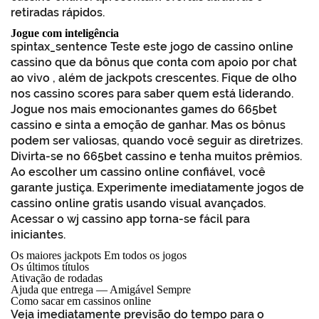
retiradas rápidos.
Jogue com inteligência
spintax_sentence Teste este jogo de cassino online
cassino que da bônus que conta com apoio por chat
ao vivo , além de jackpots crescentes. Fique de olho
nos cassino scores para saber quem está liderando.
Jogue nos mais emocionantes games do 665bet
cassino e sinta a emoção de ganhar. Mas os bônus
podem ser valiosas, quando você seguir as diretrizes.
Divirta-se no 665bet cassino e tenha muitos prêmios.
Ao escolher um cassino online confiável, você
garante justiça. Experimente imediatamente jogos de
cassino online gratis usando visual avançados.
Acessar o wj cassino app torna-se fácil para
iniciantes.
Os maiores jackpots Em todos os jogos
Os últimos títulos
Ativação de rodadas
Ajuda que entrega — Amigável Sempre
Como sacar em cassinos online
Veja imediatamente previsão do tempo para o