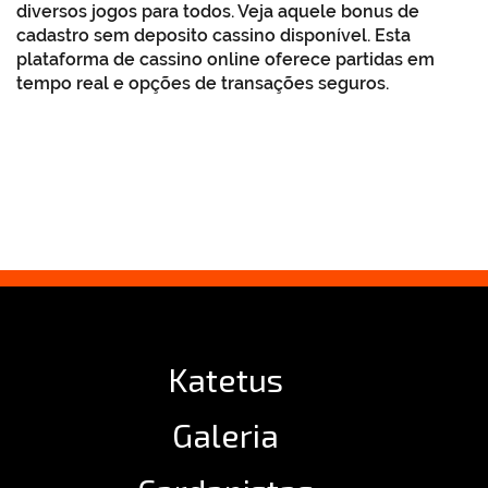
diversos jogos para todos. Veja aquele bonus de
cadastro sem deposito cassino disponível. Esta
plataforma de cassino online oferece partidas em
tempo real e opções de transações seguros.
Katetus
Galeria