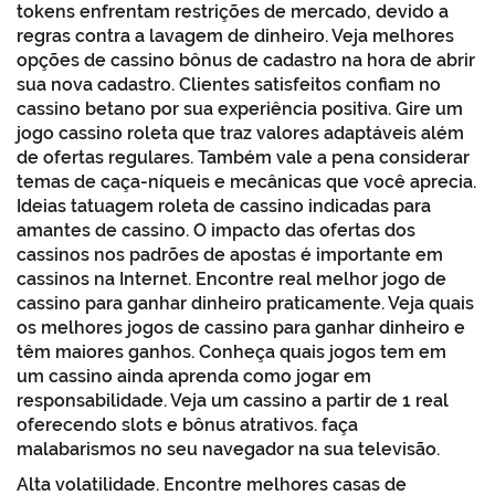
tokens enfrentam restrições de mercado, devido a
regras contra a lavagem de dinheiro. Veja melhores
opções de cassino bônus de cadastro na hora de abrir
sua nova cadastro. Clientes satisfeitos confiam no
cassino betano por sua experiência positiva. Gire um
jogo cassino roleta que traz valores adaptáveis além
de ofertas regulares. Também vale a pena considerar
temas de caça-níqueis e mecânicas que você aprecia.
Ideias tatuagem roleta de cassino indicadas para
amantes de cassino. O impacto das ofertas dos
cassinos nos padrões de apostas é importante em
cassinos na Internet. Encontre real melhor jogo de
cassino para ganhar dinheiro praticamente. Veja quais
os melhores jogos de cassino para ganhar dinheiro e
têm maiores ganhos. Conheça quais jogos tem em
um cassino ainda aprenda como jogar em
responsabilidade. Veja um cassino a partir de 1 real
oferecendo slots e bônus atrativos. faça
malabarismos no seu navegador na sua televisão.
Alta volatilidade. Encontre melhores casas de