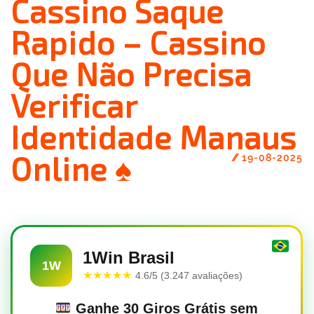
Cassino Saque
Rapido – Cassino
Que Não Precisa
Verificar
Identidade Manaus
Online ♠️
//
19-08-2025
1Win Brasil
1W
★★★★★
4.6/5 (3.247 avaliações)
Ganhe 30 Giros Grátis sem