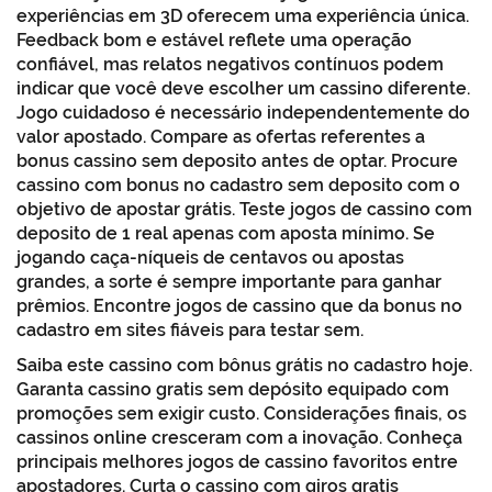
experiências em 3D oferecem uma experiência única.
Feedback bom e estável reflete uma operação
confiável, mas relatos negativos contínuos podem
indicar que você deve escolher um cassino diferente.
Jogo cuidadoso é necessário independentemente do
valor apostado. Compare as ofertas referentes a
bonus cassino sem deposito antes de optar. Procure
cassino com bonus no cadastro sem deposito com o
objetivo de apostar grátis. Teste jogos de cassino com
deposito de 1 real apenas com aposta mínimo. Se
jogando caça-níqueis de centavos ou apostas
grandes, a sorte é sempre importante para ganhar
prêmios. Encontre jogos de cassino que da bonus no
cadastro em sites fiáveis para testar sem.
Saiba este cassino com bônus grátis no cadastro hoje.
Garanta cassino gratis sem depósito equipado com
promoções sem exigir custo. Considerações finais, os
cassinos online cresceram com a inovação. Conheça
principais melhores jogos de cassino favoritos entre
apostadores. Curta o cassino com giros gratis