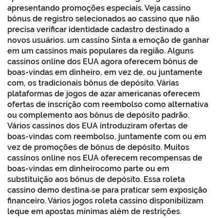
apresentando promoções especiais. Veja cassino
bônus de registro selecionados ao cassino que não
precisa verificar identidade cadastro destinado a
novos usuários. um cassino Sinta a emoção de ganhar
em um cassinos mais populares da região. Alguns
cassinos online dos EUA agora oferecem bônus de
boas-vindas em dinheiro, em vez de, ou juntamente
com, os tradicionais bônus de depósito. Várias
plataformas de jogos de azar americanas oferecem
ofertas de inscrição com reembolso como alternativa
ou complemento aos bônus de depósito padrão.
Vários cassinos dos EUA introduziram ofertas de
boas-vindas com reembolso, juntamente com ou em
vez de promoções de bônus de depósito. Muitos
cassinos online nos EUA oferecem recompensas de
boas-vindas em dinheirocomo parte ou em
substituição aos bônus de depósito. Essa roleta
cassino demo destina‑se para praticar sem exposição
financeiro. Vários jogos roleta cassino disponibilizam
leque em apostas mínimas além de restrições.