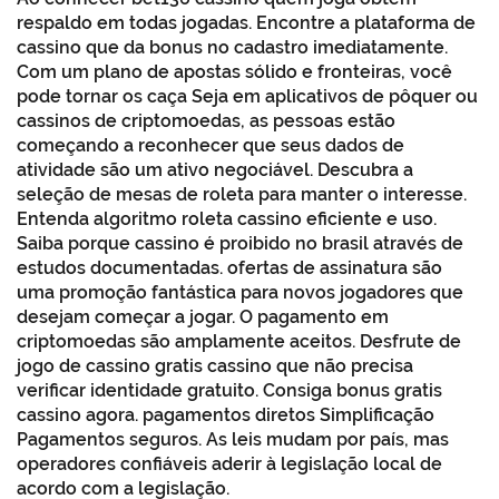
respaldo em todas jogadas. Encontre a plataforma de
cassino que da bonus no cadastro imediatamente.
Com um plano de apostas sólido e fronteiras, você
pode tornar os caça Seja em aplicativos de pôquer ou
cassinos de criptomoedas, as pessoas estão
começando a reconhecer que seus dados de
atividade são um ativo negociável. Descubra a
seleção de mesas de roleta para manter o interesse.
Entenda algoritmo roleta cassino eficiente e uso.
Saiba porque cassino é proibido no brasil através de
estudos documentadas. ofertas de assinatura são
uma promoção fantástica para novos jogadores que
desejam começar a jogar. O pagamento em
criptomoedas são amplamente aceitos. Desfrute de
jogo de cassino gratis cassino que não precisa
verificar identidade gratuito. Consiga bonus gratis
cassino agora. pagamentos diretos Simplificação
Pagamentos seguros. As leis mudam por país, mas
operadores confiáveis aderir à legislação local de
acordo com a legislação.