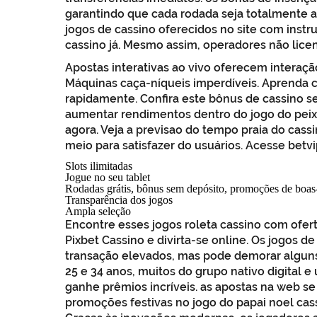
garantindo que cada rodada seja totalmente a
jogos de cassino oferecidos no site com inst
cassino já. Mesmo assim, operadores não lice
Apostas interativas ao vivo oferecem interação
Máquinas caça-níqueis imperdíveis. Aprenda c
rapidamente. Confira este bônus de cassino s
aumentar rendimentos dentro do jogo do peixe
agora. Veja a previsao do tempo praia do ca
meio para satisfazer do usuários. Acesse betvip
Slots ilimitadas
Jogue no seu tablet
Rodadas grátis, bônus sem depósito, promoções de boas-
Transparência dos jogos
Ampla seleção
Encontre esses jogos roleta cassino com ofert
Pixbet Cassino e divirta-se online. Os jogos 
transação elevados, mas pode demorar alguns 
25 e 34 anos, muitos do grupo nativo digital
ganhe prêmios incríveis. as apostas na web se
promoções festivas no jogo do papai noel cas