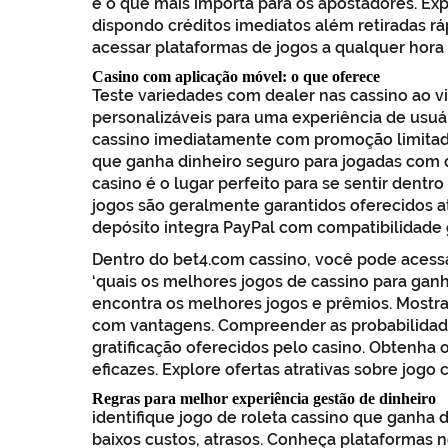
é o que mais importa para os apostadores. Exp
dispondo créditos imediatos além retiradas r
acessar plataformas de jogos a qualquer hora 
Casino com aplicação móvel: o que oferece
Teste variedades com dealer nas cassino ao v
personalizáveis para uma experiência de usuá
cassino imediatamente com promoção limitado
que ganha dinheiro seguro para jogadas com di
casino é o lugar perfeito para se sentir den
jogos são geralmente garantidos oferecidos a
depósito integra PayPal com compatibilidade
Dentro do bet4.com cassino, você pode acessar
‘quais os melhores jogos de cassino para ganh
encontra os melhores jogos e prêmios. Mostra 
com vantagens. Compreender as probabilidades
gratificação oferecidos pelo casino. Obtenha
eficazes. Explore ofertas atrativas sobre jogo
Regras para melhor experiência gestão de dinheiro
identifique jogo de roleta cassino que ganha
baixos custos, atrasos. Conheça plataformas 