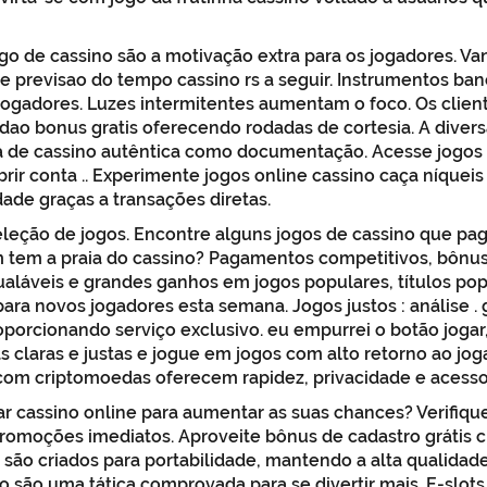
ogo de cassino são a motivação extra para os jogadores. 
 de previsao do tempo cassino rs a seguir. Instrumentos ban
gadores. Luzes intermitentes aumentam o foco. Os client
 dao bonus gratis oferecendo rodadas de cortesia. A diver
eta de cassino autêntica como documentação. Acesse jogos
rir conta .. Experimente jogos online cassino caça níqueis
dade graças a transações diretas.
leção de jogos. Encontre alguns jogos de cassino que pag
m tem a praia do cassino? Pagamentos competitivos, bônu
aláveis e grandes ganhos em jogos populares, títulos popu
 para novos jogadores esta semana. Jogos justos : análise
roporcionando serviço exclusivo. eu empurrei o botão jogar
s claras e justas e jogue em jogos com alto retorno ao jo
 com criptomoedas oferecem rapidez, privacidade e acesso
gar cassino online para aumentar as suas chances? Verifi
promoções imediatos. Aproveite bônus de cadastro grátis 
são criados para portabilidade, mantendo a alta qualidad
ção são uma tática comprovada para se divertir mais. E-