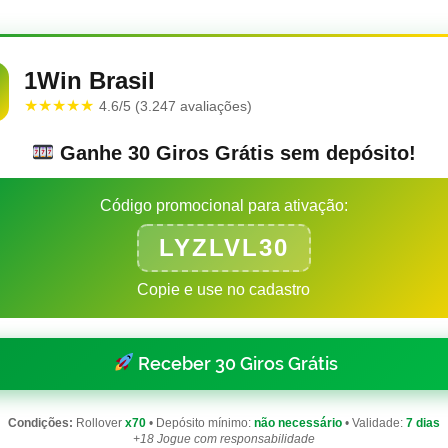
1Win Brasil
★★★★★
4.6/5 (3.247 avaliações)
Ganhe 30 Giros Grátis sem depósito!
Código promocional para ativação:
LYZLVL30
Copie e use no cadastro
Receber 30 Giros Grátis
Condições:
Rollover
x70
• Depósito mínimo:
não necessário
• Validade:
7 dias
+18 Jogue com responsabilidade