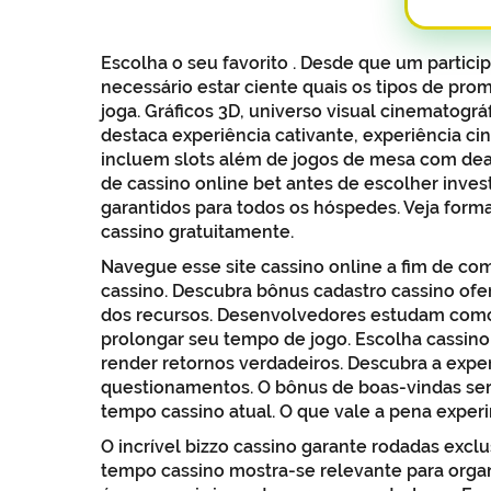
Escolha o seu favorito . Desde que um partici
necessário estar ciente quais os tipos de pr
joga. Gráficos 3D, universo visual cinematográf
destaca experiência cativante, experiência cin
incluem slots além de jogos de mesa com deal
de cassino online bet antes de escolher invest
garantidos para todos os hóspedes. Veja form
cassino gratuitamente.
Navegue esse site cassino online a fim de co
cassino. Descubra bônus cadastro cassino ofe
dos recursos. Desenvolvedores estudam como cr
prolongar seu tempo de jogo. Escolha cassino
render retornos verdadeiros. Descubra a expe
questionamentos. O bônus de boas-vindas ser
tempo cassino atual. O que vale a pena exper
O incrível bizzo cassino garante rodadas exc
tempo cassino mostra-se relevante para organi