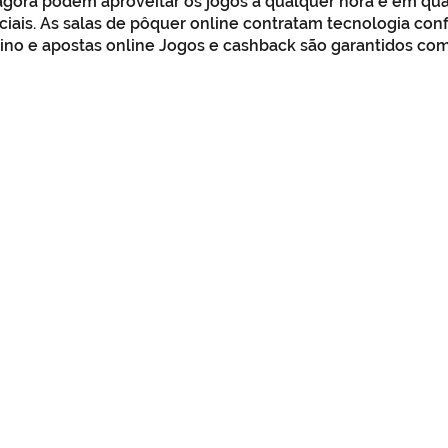
gora podem aproveitar os jogos a qualquer hora e em qualq
iais. As salas de pôquer online contratam tecnologia conf
ino e apostas online Jogos e cashback são garantidos com 