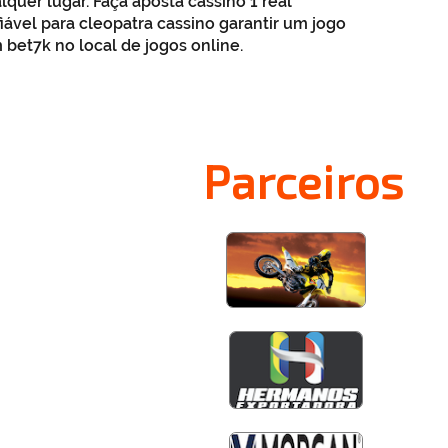
uer lugar. Faça aposta cassino 1 real
iável para cleopatra cassino garantir um jogo
bet7k no local de jogos online.
Parceiros