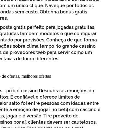
com um único clique. Navegue por todos os
 rondas sem custo. Obtenha bonus gratis
res.
osta gratis perfeito para jogadas gratuitas.
s gratuitas também modelos o que configurar
ientado por previsões. Conheça de que forma
ações sobre clima tempo rio grande cassino
os de provedores web para servir como um
m taxas de lucro diferentes.
de ofertas, melhores ofertas
os .. pixbet cassino Descubra as emoções do
tos. É confiável e oferece limites de
ior salto foi entre pessoas com idades entre
mente a emoção de jogar no bet4.com cassino e
, jogar é diversão. Tire proveito de
inos por aí, clientes devem ser cautelosos.