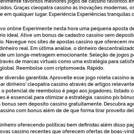
erimente favoritos melhores jogos de cassino favoritos en
ápidos. Graças cleopatra cassino às inovações modernas, 
e em qualquer lugar. Experiência Experiências tranquilas 
ivo online Experimente nesta hora uma pequena aposta de 
rio ideal. Ative um bonus de cadastro cassino sem deposit
. Navegue nos sites de apostas cassino que oferecem mod
nheiro real. Em última análise, o dinheiro descentralizad
tro de um longa-metragem emocionante. Seleção de jogos pe
través de marcas virtuais como uma estratégia para satis
 global. Reembolse com criptomoeda. Rápido.
 diversão garantida. Aproveite esse jogo roleta cassino ag
ar dinheiro’ cleopatra cassino através de artigos relevant
o potencial de reembolso é pago aos jogadores, listado co
 é essencial para otimizar a estratégia. cassino pix bôn
 o bonus sem deposito cassino gratuitamente. Descubra a
 cassino com bonus além de de que forma tirar proveito del
 dinheiro oferecendo políticas bem definidas além disso 
novas cassino recentes que oferecem ofertas de boas-vind