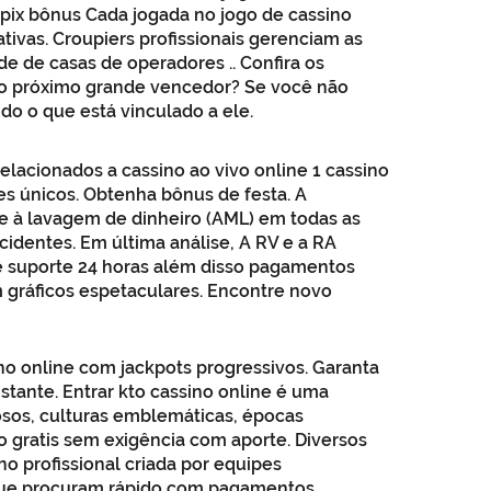
no pix bônus Cada jogada no jogo de cassino
ivas. Croupiers profissionais gerenciam as
e de casas de operadores .. Confira os
rá o próximo grande vencedor? Se você não
do o que está vinculado a ele.
lacionados a cassino ao vivo online 1 cassino
es únicos. Obtenha bônus de festa. A
ate à lavagem de dinheiro (AML) em todas as
cidentes. Em última análise, A RV e a RA
ce suporte 24 horas além disso pagamentos
m gráficos espetaculares. Encontre novo
ino online com jackpots progressivos. Garanta
stante. Entrar kto cassino online é uma
osos, culturas emblemáticas, épocas
no gratis sem exigência com aporte. Diversos
o profissional criada por equipes
os que procuram rápido com pagamentos