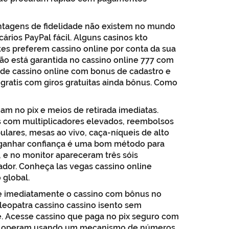
Vantagens de fidelidade não existem no mundo
cários PayPal fácil. Alguns casinos kto
es preferem cassino online por conta da sua
são está garantida no cassino online 777 com
 de cassino online com bonus de cadastro e
 gratis com giros gratuitas ainda bônus. Como
am no pix e meios de retirada imediatas.
s com multiplicadores elevados, reembolsos
lares, mesas ao vivo, caça-níqueis de alto
 . ganhar confiança é uma bom método para
, e no monitor apareceram três sóis
gador. Conheça las vegas cassino online
 global.
que imediatamente o cassino com bônus no
cleopatra cassino cassino isento sem
e. Acesse cassino que paga no pix seguro com
slots operam usando um mecanismo de números,