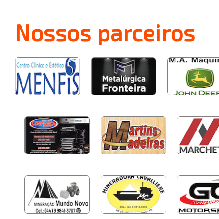
Nossos
parceiros