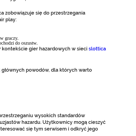
ca zobowiązuje się do przestrzegania
r play:
ów graczy.
ochodzi do oszustw.
 kontekście gier hazardowych w sieci
slottica
 z głównych powodów, dla których warto
i przestrzeganiu wysokich standardów
tuzjastów hazardu. Użytkownicy mogą cieszyć
nteresować się tym serwisem i odkryć jego