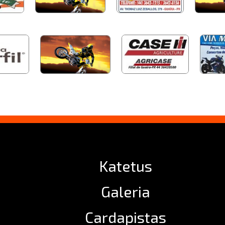
Katetus
Galeria
Cardapistas