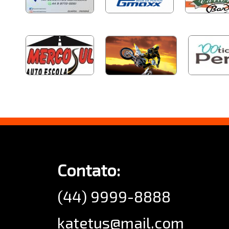
Contato:
(44) 9999-8888
katetus@mail.com