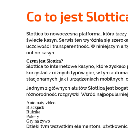
Co to jest Slotti
Slottica to nowoczesna platforma, która łąc
świecie kasyn. Serwis ten wyróżnia się szerok
uczciwość i transparentność. W niniejszym arty
online kasyn.
Czym jest Slottica?
Slottica to internetowe kasyno, które zyskało
korzystać z różnych typów gier, w tym autom
stacjonarnych, jak i urządzeniach mobilnych,
Jednym z głównych atutów Slottica jest bog
różnorodność rozgrywki. Wśród najpopularniej
Automaty video
Blackjack
Ruletka
Pokery
Gry na żywo
Dzięki tym wszystkim elementom, użytkownicy