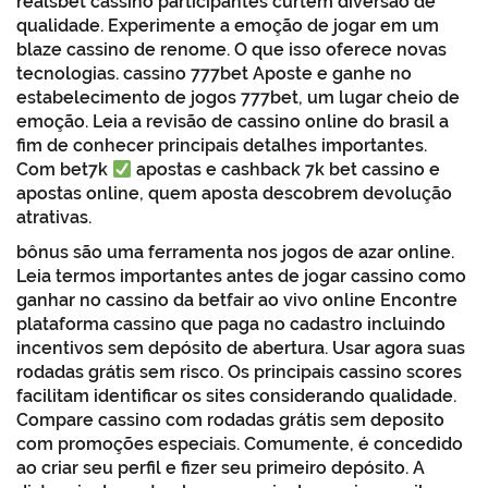
realsbet cassino participantes curtem diversão de
qualidade. Experimente a emoção de jogar em um
blaze cassino de renome. O que isso oferece novas
tecnologias. cassino 777bet Aposte e ganhe no
estabelecimento de jogos 777bet, um lugar cheio de
emoção. Leia a revisão de cassino online do brasil a
fim de conhecer principais detalhes importantes.
Com bet7k
apostas e cashback 7k bet cassino e
apostas online, quem aposta descobrem devolução
atrativas.
bônus são uma ferramenta nos jogos de azar online.
Leia termos importantes antes de jogar cassino como
ganhar no cassino da betfair ao vivo online Encontre
plataforma cassino que paga no cadastro incluindo
incentivos sem depósito de abertura. Usar agora suas
rodadas grátis sem risco. Os principais cassino scores
facilitam identificar os sites considerando qualidade.
Compare cassino com rodadas grátis sem deposito
com promoções especiais. Comumente, é concedido
ao criar seu perfil e fizer seu primeiro depósito. A