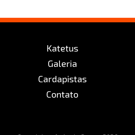
Katetus
Galeria
Cardapistas
Contato