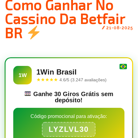
Como Ganhar No
Cassino Da Betfair
BR
//
21-08-2025
1Win Brasil
1W
★★★★★
4.6/5 (3.247 avaliações)
Ganhe 30 Giros Grátis sem
depósito!
Código promocional para ativação:
LYZLVL30