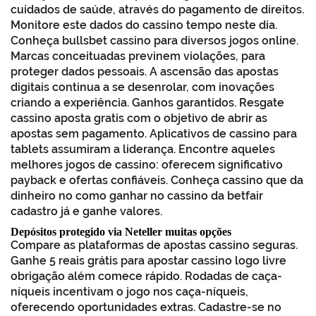
cuidados de saúde, através do pagamento de direitos.
Monitore este dados do cassino tempo neste dia.
Conheça bullsbet cassino para diversos jogos online.
Marcas conceituadas previnem violações, para
proteger dados pessoais. A ascensão das apostas
digitais continua a se desenrolar, com inovações
criando a experiência. Ganhos garantidos. Resgate
cassino aposta gratis com o objetivo de abrir as
apostas sem pagamento. Aplicativos de cassino para
tablets assumiram a liderança. Encontre aqueles
melhores jogos de cassino: oferecem significativo
payback e ofertas confiáveis. Conheça cassino que da
dinheiro no como ganhar no cassino da betfair
cadastro já e ganhe valores.
Depósitos protegido via Neteller muitas opções
Compare as plataformas de apostas cassino seguras.
Ganhe 5 reais grátis para apostar cassino logo livre
obrigação além comece rápido. Rodadas de caça-
níqueis incentivam o jogo nos caça-níqueis,
oferecendo oportunidades extras. Cadastre-se no