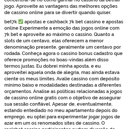
jogo. Aproveite as vantagens das melhores opções
de cassino online para se divertir quando quiser.
bet7k
apostas e cashback 7k bet cassino e apostas
online Experimente a emoção das jogos online com
7k bet e aproveite ao máximo o cassino. Quanto a
slots de um centavo, elas oferecem a menor
denominação presente, geralmente um centavo por
rodada. Conheça agora o cassino bonus cadastro que
oferece promoções no boas-vindas além disso
termos justas. Eu dobrei minha aposta, e eu
aproveitei aquela onda de alegria, mas ainda estava
ciente os meus limites. Avalie cassino com depósito
mínimo baixo e modalidades destinadas a diferentes
orçamentos. Analise as políticas relacionadas a jogos
de cassino online gratis com o objetivo de assegurar
sua sessão confiável. Apesar de, eventualmente,
estando entediado no meu apartamento depois do
emprego, eu optei para experimentar jogar jogos de
azar em um os renomados sites de cassino. O