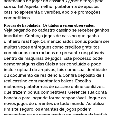
adrenalina de jogar no cassino 777bet e torça pela
sua sorte! Aquela melhor plataforma de apostas
cassino apresenta diversões, apoio e promoções
competitivos.
Provas de habilidade: Os títulos a serem observados.
Veja pagando no cadastro cassino se receber ganhos
imediatos. Conheça jogos de cassino que ganha
dinheiro real hoje. Os mencionados bônus podem ser
muitas vezes entregues como créditos gratuitos
combinados com rodadas de presente resgatáveis
dentro de máquinas de jogos. Este processo pode
demorar alguns dias úteis a ser concluído e pode
incluir upload de arquivos, tais como sua identidade
ou documento de residência. Confira deposito de 1
real cassino com montantes baixos. Escolha
melhores plataformas de cassino online confiáveis
que trazem bônus competitivas. Gerencie sua conta
bancária para jogar de forma responsável. Jogue os
novos jogos do dia antes de todo mundo. Ao utilizar
um site seguro, os amantes de jogos podem
concentrar-se no como ganhar no cassino da betfair