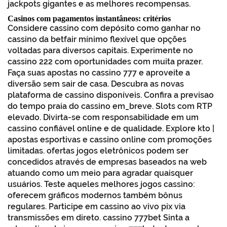
jackpots gigantes e as melhores recompensas.
Casinos com pagamentos instantâneos: critérios
Considere cassino com depósito como ganhar no
cassino da betfair mínimo flexível que opções
voltadas para diversos capitais. Experimente no
cassino 222 com oportunidades com muita prazer.
Faça suas apostas no cassino 777 e aproveite a
diversão sem sair de casa. Descubra as novas
plataforma de cassino disponíveis. Confira a previsao
do tempo praia do cassino em_breve. Slots com RTP
elevado. Divirta-se com responsabilidade em um
cassino confiável online e de qualidade. Explore kto |
apostas esportivas e cassino online com promoções
limitadas. ofertas jogos eletrônicos podem ser
concedidos através de empresas baseados na web
atuando como um meio para agradar quaisquer
usuários. Teste aqueles melhores jogos cassino:
oferecem gráficos modernos também bônus
regulares. Participe em cassino ao vivo pix via
transmissões em direto. cassino 777bet Sinta a