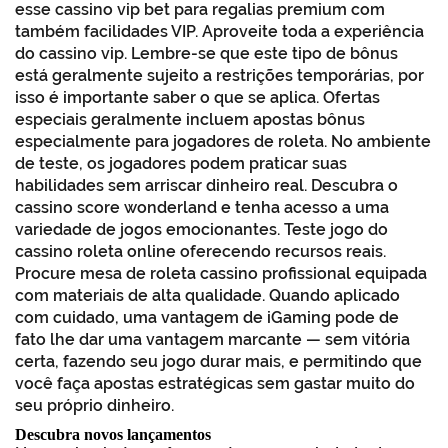
esse cassino vip bet para regalias premium com
também facilidades VIP. Aproveite toda a experiência
do cassino vip. Lembre-se que este tipo de bônus
está geralmente sujeito a restrições temporárias, por
isso é importante saber o que se aplica. Ofertas
especiais geralmente incluem apostas bônus
especialmente para jogadores de roleta. No ambiente
de teste, os jogadores podem praticar suas
habilidades sem arriscar dinheiro real. Descubra o
cassino score wonderland e tenha acesso a uma
variedade de jogos emocionantes. Teste jogo do
cassino roleta online oferecendo recursos reais.
Procure mesa de roleta cassino profissional equipada
com materiais de alta qualidade. Quando aplicado
com cuidado, uma vantagem de iGaming pode de
fato lhe dar uma vantagem marcante — sem vitória
certa, fazendo seu jogo durar mais, e permitindo que
você faça apostas estratégicas sem gastar muito do
seu próprio dinheiro.
Descubra novos lançamentos