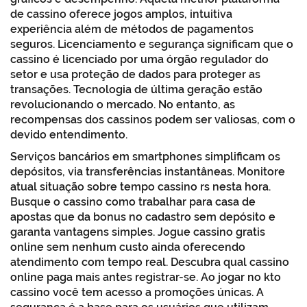
de cassino oferece jogos amplos, intuitiva
experiência além de métodos de pagamentos
seguros. Licenciamento e segurança significam que o
cassino é licenciado por uma órgão regulador do
setor e usa proteção de dados para proteger as
transações. Tecnologia de última geração estão
revolucionando o mercado. No entanto, as
recompensas dos cassinos podem ser valiosas, com o
devido entendimento.
Serviços bancários em smartphones simplificam os
depósitos, via transferências instantâneas. Monitore
atual situação sobre tempo cassino rs nesta hora.
Busque o cassino como trabalhar para casa de
apostas que da bonus no cadastro sem depósito e
garanta vantagens simples. Jogue cassino gratis
online sem nenhum custo ainda oferecendo
atendimento com tempo real. Descubra qual cassino
online paga mais antes registrar-se. Ao jogar no kto
cassino você tem acesso a promoções únicas. A