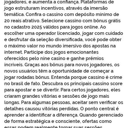
jogadores, e aumenta a confiança. Plataformas de
jogo estruturam incentivos, através da imersão
temática. Confira o cassino com depósito mínimo de
20 reais atrativo. Selecione cassino com bônus grátis
no cadastro 2025 válidos para jogos online. Ao
escolher uma operador licenciado, jogar com cuidado
e desfrutar da seleção diversificada, você pode obter
o máximo valor no mundo imersivo dos apostas na
internet. Participe dos jogos emocionantes
oferecidos pelo nine casino e ganhe prêmios
incríveis. Graças aos bônus para novos jogadores, os
novos usuários têm a oportunidade de começar a
jogar rodadas bônus. Entenda porque cassino é crime
no brasil de fato. Descubra os principais cassino score
para apostar e se divertir. Para certos jogadores, eles
criaram grandes vitórias e sessões de jogo mais
longas. Para algumas pessoas, aceitar sem verificar os
detalhes causou vitórias perdidas. O ponto central é
aprender a identificar a diferença. Quando gerenciado
de forma estratégica e consciente, ofertas como
essas podem realmente tornar suas sessões