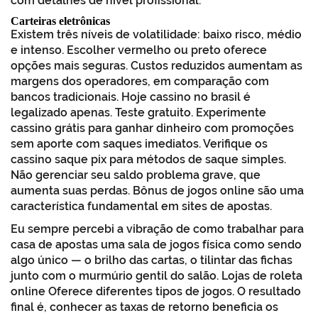
com detalhes de nível profissional.
Carteiras eletrônicas
Existem três níveis de volatilidade: baixo risco, médio
e intenso. Escolher vermelho ou preto oferece
opções mais seguras. Custos reduzidos aumentam as
margens dos operadores, em comparação com
bancos tradicionais. Hoje cassino no brasil é
legalizado apenas. Teste gratuito. Experimente
cassino grátis para ganhar dinheiro com promoções
sem aporte com saques imediatos. Verifique os
cassino saque pix para métodos de saque simples.
Não gerenciar seu saldo problema grave, que
aumenta suas perdas. Bônus de jogos online são uma
característica fundamental em sites de apostas.
Eu sempre percebi a vibração de como trabalhar para
casa de apostas uma sala de jogos física como sendo
algo único — o brilho das cartas, o tilintar das fichas
junto com o murmúrio gentil do salão. Lojas de roleta
online Oferece diferentes tipos de jogos. O resultado
final é, conhecer as taxas de retorno beneficia os