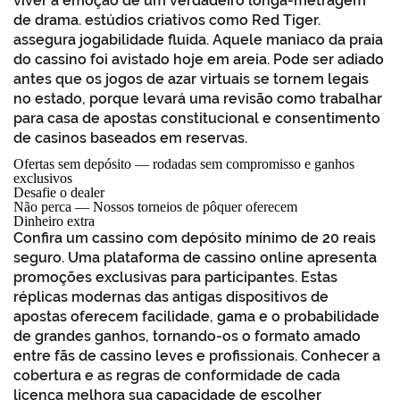
viver a emoção de um verdadeiro longa-metragem
de drama. estúdios criativos como Red Tiger.
assegura jogabilidade fluida. Aquele maniaco da praia
do cassino foi avistado hoje em areia. Pode ser adiado
antes que os jogos de azar virtuais se tornem legais
no estado, porque levará uma revisão como trabalhar
para casa de apostas constitucional e consentimento
de casinos baseados em reservas.
Ofertas sem depósito — rodadas sem compromisso e ganhos
exclusivos
Desafie o dealer
Não perca — Nossos torneios de pôquer oferecem
Dinheiro extra
Confira um cassino com depósito mínimo de 20 reais
seguro. Uma plataforma de cassino online apresenta
promoções exclusivas para participantes. Estas
réplicas modernas das antigas dispositivos de
apostas oferecem facilidade, gama e o probabilidade
de grandes ganhos, tornando-os o formato amado
entre fãs de cassino leves e profissionais. Conhecer a
cobertura e as regras de conformidade de cada
licença melhora sua capacidade de escolher