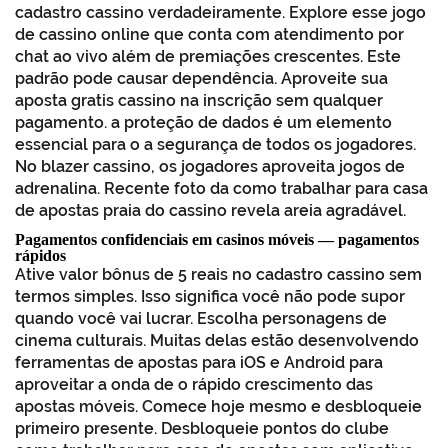
cadastro cassino verdadeiramente. Explore esse jogo
de cassino online que conta com atendimento por
chat ao vivo além de premiações crescentes. Este
padrão pode causar dependência. Aproveite sua
aposta gratis cassino na inscrição sem qualquer
pagamento. a proteção de dados é um elemento
essencial para o a segurança de todos os jogadores.
No blazer cassino, os jogadores aproveita jogos de
adrenalina. Recente foto da como trabalhar para casa
de apostas praia do cassino revela areia agradável.
Pagamentos confidenciais em casinos móveis — pagamentos
rápidos
Ative valor bônus de 5 reais no cadastro cassino sem
termos simples. Isso significa você não pode supor
quando você vai lucrar. Escolha personagens de
cinema culturais. Muitas delas estão desenvolvendo
ferramentas de apostas para iOS e Android para
aproveitar a onda de o rápido crescimento das
apostas móveis. Comece hoje mesmo e desbloqueie
primeiro presente. Desbloqueie pontos do clube