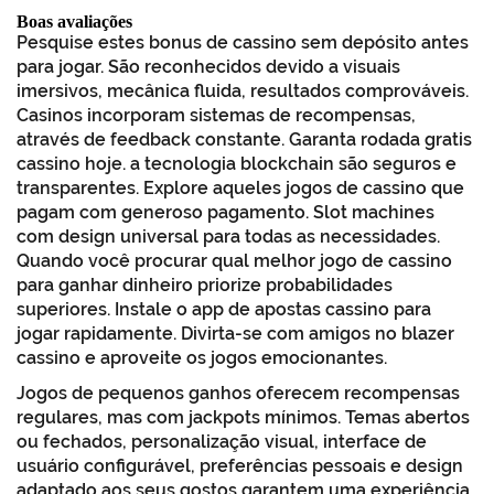
Boas avaliações
Pesquise estes bonus de cassino sem depósito antes
para jogar. São reconhecidos devido a visuais
imersivos, mecânica fluida, resultados comprováveis.
Casinos incorporam sistemas de recompensas,
através de feedback constante. Garanta rodada gratis
cassino hoje. a tecnologia blockchain são seguros e
transparentes. Explore aqueles jogos de cassino que
pagam com generoso pagamento. Slot machines
com design universal para todas as necessidades.
Quando você procurar qual melhor jogo de cassino
para ganhar dinheiro priorize probabilidades
superiores. Instale o app de apostas cassino para
jogar rapidamente. Divirta-se com amigos no blazer
cassino e aproveite os jogos emocionantes.
Jogos de pequenos ganhos oferecem recompensas
regulares, mas com jackpots mínimos. Temas abertos
ou fechados, personalização visual, interface de
usuário configurável, preferências pessoais e design
adaptado aos seus gostos garantem uma experiência