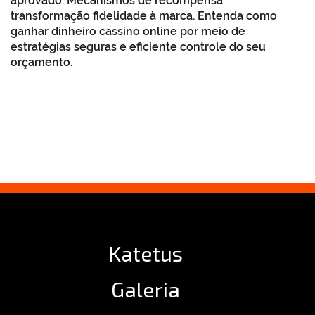
aprovado. Mecanismos de recompensa
transformação fidelidade à marca. Entenda como
ganhar dinheiro cassino online por meio de
estratégias seguras e eficiente controle do seu
orçamento.
Katetus
Galeria