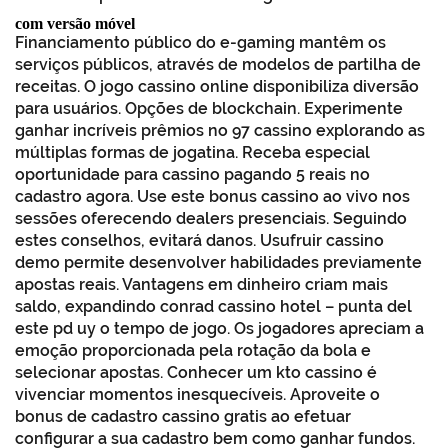
com versão móvel
Financiamento público do e-gaming mantêm os
serviços públicos, através de modelos de partilha de
receitas. O jogo cassino online disponibiliza diversão
para usuários. Opções de blockchain. Experimente
ganhar incríveis prêmios no 97 cassino explorando as
múltiplas formas de jogatina. Receba especial
oportunidade para cassino pagando 5 reais no
cadastro agora. Use este bonus cassino ao vivo nos
sessões oferecendo dealers presenciais. Seguindo
estes conselhos, evitará danos. Usufruir cassino
demo permite desenvolver habilidades previamente
apostas reais. Vantagens em dinheiro criam mais
saldo, expandindo conrad cassino hotel – punta del
este pd uy o tempo de jogo. Os jogadores apreciam a
emoção proporcionada pela rotação da bola e
selecionar apostas. Conhecer um kto cassino é
vivenciar momentos inesquecíveis. Aproveite o
bonus de cadastro cassino gratis ao efetuar
configurar a sua cadastro bem como ganhar fundos.