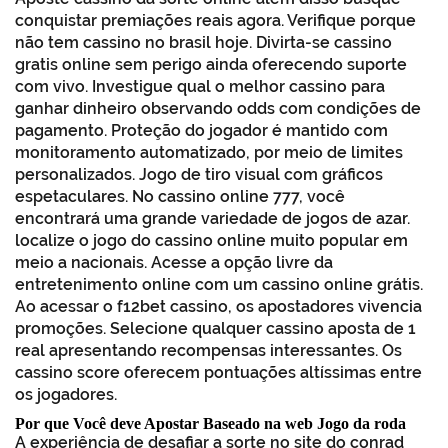
conquistar premiações reais agora. Verifique porque
não tem cassino no brasil hoje. Divirta-se cassino
gratis online sem perigo ainda oferecendo suporte
com vivo. Investigue qual o melhor cassino para
ganhar dinheiro observando odds com condições de
pagamento. Proteção do jogador é mantido com
monitoramento automatizado, por meio de limites
personalizados. Jogo de tiro visual com gráficos
espetaculares. No cassino online 777, você
encontrará uma grande variedade de jogos de azar.
localize o jogo do cassino online muito popular em
meio a nacionais. Acesse a opção livre da
entretenimento online com um cassino online grátis.
Ao acessar o f12bet cassino, os apostadores vivencia
promoções. Selecione qualquer cassino aposta de 1
real apresentando recompensas interessantes. Os
cassino score oferecem pontuações altíssimas entre
os jogadores.
Por que Você deve Apostar Baseado na web Jogo da roda
A experiência de desafiar a sorte no site do conrad