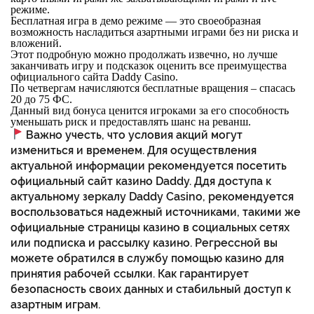
режиме.
Бесплатная игра в демо режиме — это своеобразная
возможность насладиться азартными играми без ни риска и
вложений.
Этот подробную можно продолжать извечно, но лучше
заканчивать игру и подсказок оценить все преимущества
официального сайта Daddy Casino.
По четвергам начисляются бесплатные вращения – спасась
20 до 75 ФС.
Данный вид бонуса ценится игроками за его способность
уменьшать риск и предоставлять шанс на реванш.
Важно учесть, что условия акций могут
измениться и временем. Для осуществления
актуальной информации рекомендуется посетить
официальный сайт казино Daddy. Ддя доступа к
актуальному зеркалу Daddy Casino, рекомендуется
воспользоваться надежный источниками, такими же
официальные страницы казино в социальных сетях
или подписка и рассылку казино. Регрессной вы
можете обратился в службу помощью казино для
принятия рабочей ссылки. Как гарантирует
безопасность своих данных и стабильный доступ к
азартным играм.