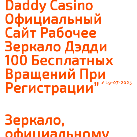
Daddy Casino
Официальный
Сайт Рабочее
Зеркало Дэдди
100 Бесплатных
Вращений При
Регистрации”
//
19-07-2025
Зеркало,
официальному