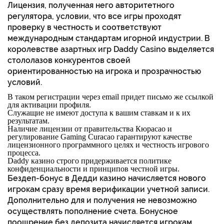
Лицензия, полученная него авторитетного
регулятора, условии, что все игры проходят
проверку в честность и соответствуют
международным стандартам игорной индустрии. В
королевстве азартных игр Daddy Casino выделяется
стололазов конкурентов своей
ориентированностью на игрока и прозрачностью
условий.
В таком регистрации через email придет письмо же ссылкой
для активации профиля.
Служащие не имеют доступа к вашим ставкам и к их
результатам.
Наличие лицензии от правительства Кюрасао и
регулирование Gaming Curacao гарантируют качестве
лицензионного программного целях и честность игрового
процесса.
Daddy казино строго придерживается политике
конфиденциальности и принципов честной игры.
Бездеп-бонус в Дедди казино начисляется нового
игрокам сразу время верификации учетной записи.
Дополнительно для и получения не невозможно
осуществлять пополнение счета. Бонусное
поощрение без депозита начисляется игрокам