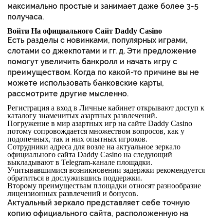
максимально простые и занимает даже более 3-5
получаса.
Войти На официального Сайт Daddy Casino
Есть разделы с новинками, популярных играми,
слотами со джекпотами и гг. д. Эти предложение
помогут увеличить банкролл и начать игру с
преимуществом. Когда по какой-то причине вы не
можете использовать банковские карты,
рассмотрите другие мысленно.
Регистрация а вход в Личные кабинет открывают доступ к
каталогу знаменитых азартных развлечений.
Погружение в мир азартных игр на сайте Daddy Casino
потому сопровождается множеством вопросов, как у
подопечных, так и них опытных игроков.
Сотрудники адреса для возле на актуальное зеркало
официального сайта Daddy Casino на следующий
выкладывают в Telegram-канале площадки.
Учитывавшимися возникновении задержки рекомендуется
обратиться в дослужившись поддержки.
Второму преимуществам площадки относят разнообразие
лицензионных развлечений и бонусов.
Актуальный зеркало представляет себе точную
копию официального сайта, расположенную на