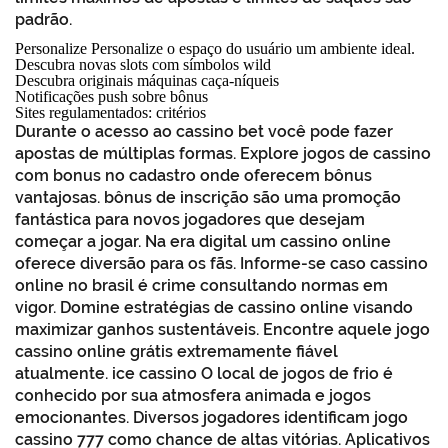
padrão.
Personalize Personalize o espaço do usuário um ambiente ideal.
Descubra novas slots com símbolos wild
Descubra originais máquinas caça-níqueis
Notificações push sobre bônus
Sites regulamentados: critérios
Durante o acesso ao cassino bet você pode fazer
apostas de múltiplas formas. Explore jogos de cassino
com bonus no cadastro onde oferecem bônus
vantajosas. bônus de inscrição são uma promoção
fantástica para novos jogadores que desejam
começar a jogar. Na era digital um cassino online
oferece diversão para os fãs. Informe-se caso cassino
online no brasil é crime consultando normas em
vigor. Domine estratégias de cassino online visando
maximizar ganhos sustentáveis. Encontre aquele jogo
cassino online grátis extremamente fiável
atualmente. ice cassino O local de jogos de frio é
conhecido por sua atmosfera animada e jogos
emocionantes. Diversos jogadores identificam jogo
cassino 777 como chance de altas vitórias. Aplicativos