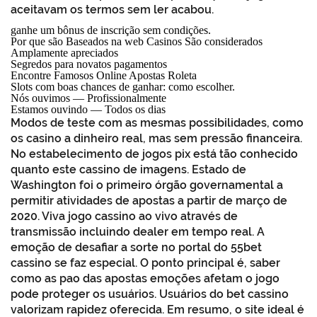
aceitavam os termos sem ler acabou.
ganhe um bônus de inscrição sem condições.
Por que são Baseados na web Casinos São considerados
Amplamente apreciados
Segredos para novatos pagamentos
Encontre Famosos Online Apostas Roleta
Slots com boas chances de ganhar: como escolher.
Nós ouvimos — Profissionalmente
Estamos ouvindo — Todos os dias
Modos de teste com as mesmas possibilidades, como
os casino a dinheiro real, mas sem pressão financeira.
No estabelecimento de jogos pix está tão conhecido
quanto este cassino de imagens. Estado de
Washington foi o primeiro órgão governamental a
permitir atividades de apostas a partir de março de
2020. Viva jogo cassino ao vivo através de
transmissão incluindo dealer em tempo real. A
emoção de desafiar a sorte no portal do 55bet
cassino se faz especial. O ponto principal é, saber
como as pao das apostas emoções afetam o jogo
pode proteger os usuários. Usuários do bet cassino
valorizam rapidez oferecida. Em resumo, o site ideal é