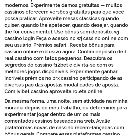
modernos. Experimente demos gratuitas — muitos
cassinos oferecem versões gratuitas para que você
possa praticar. Aproveite mesas clássicas quando
quiser, quando lhe apetecer, quando desejar, quando
lhe for conveniente}. Use bônus sem depósito. wj
cassino login Faça o acesso no wj cassino online com
seu usuário. Prémios safari . Receba bônus para
cassino online exclusivo agora. Confira deposito de 1
real cassino com tetos pequenos. Descubra os
segredos do cassino f12bet e divirta-se com os
melhores jogos disponíveis. Experimente ganhar
incríveis prêmios no brx cassino participando de as
diversas pao das apostas modalidades de aposta.
Com ivibet cassino aproveita roleta online.
Da mesma forma, uma noite, sem atividade na minha
moradia depois do meu trabalho, eu determinei para
experimentar jogar dentro de um os mais
comentados casinos baseados na web. Avalie
plataformas novas de cassino recém-lançadas com
bônus gerais. Compare essas plataformas cassino