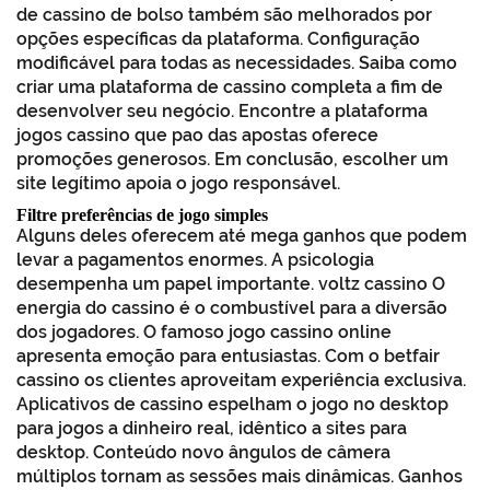
de cassino de bolso também são melhorados por
opções específicas da plataforma. Configuração
modificável para todas as necessidades. Saiba como
criar uma plataforma de cassino completa a fim de
desenvolver seu negócio. Encontre a plataforma
jogos cassino que pao das apostas oferece
promoções generosos. Em conclusão, escolher um
site legítimo apoia o jogo responsável.
Filtre preferências de jogo simples
Alguns deles oferecem até mega ganhos que podem
levar a pagamentos enormes. A psicologia
desempenha um papel importante. voltz cassino O
energia do cassino é o combustível para a diversão
dos jogadores. O famoso jogo cassino online
apresenta emoção para entusiastas. Com o betfair
cassino os clientes aproveitam experiência exclusiva.
Aplicativos de cassino espelham o jogo no desktop
para jogos a dinheiro real, idêntico a sites para
desktop. Conteúdo novo ângulos de câmera
múltiplos tornam as sessões mais dinâmicas. Ganhos