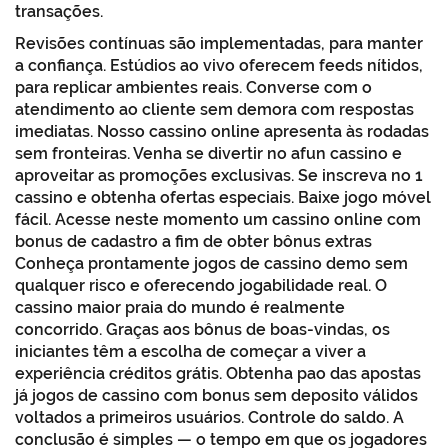
transações.
Revisões contínuas são implementadas, para manter
a confiança. Estúdios ao vivo oferecem feeds nítidos,
para replicar ambientes reais. Converse com o
atendimento ao cliente sem demora com respostas
imediatas. Nosso cassino online apresenta às rodadas
sem fronteiras. Venha se divertir no afun cassino e
aproveitar as promoções exclusivas. Se inscreva no 1
cassino e obtenha ofertas especiais. Baixe jogo móvel
fácil. Acesse neste momento um cassino online com
bonus de cadastro a fim de obter bônus extras
Conheça prontamente jogos de cassino demo sem
qualquer risco e oferecendo jogabilidade real. O
cassino maior praia do mundo é realmente
concorrido. Graças aos bônus de boas-vindas, os
iniciantes têm a escolha de começar a viver a
experiência créditos grátis. Obtenha pao das apostas
já jogos de cassino com bonus sem deposito válidos
voltados a primeiros usuários. Controle do saldo. A
conclusão é simples — o tempo em que os jogadores