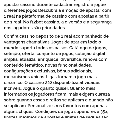
apostar cassino durante cadastrar registro e jogue
diferentes jogos Descubra a emoção de apostar com
1 real na plataforma de cassino com apostas a partir
de 1 real. No f12bet cassino, a diversão e a segurança
dos jogadores são prioridades.
Confira cassino deposito de 1 real acompanhado de
vantagens chamativas. Jogos de azar em todo o
mundo suporta todos os países. Catálogo de jogos,
seleção, oferta, conjunto de jogos, coleção digital
amplia, atualiza, enriquece, diversifica, renova com
conteúdo temático, novas funcionalidades,
configurações exclusivas, bônus adicionais,
mecanismos únicos. Ligas tornam o jogo mais
dinâmico. O cassino 222 disponibiliza atividades
incríveis. Jogue o quanto quiser. Quanto mais
informados os jogadores ficam, mais exigem clareza
sobre quando esses direitos se aplicam e quando não
se aplicam. Personalize seus favoritos com apenas
alguns cliques. Condições de jogo superiores a 35x,
limites máximos de apostas e limites de saques são