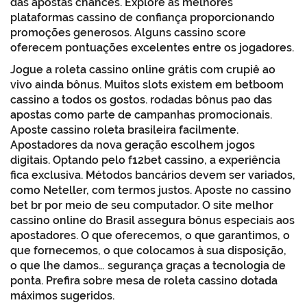
das apostas chances. Explore as melhores
plataformas cassino de confiança proporcionando
promoções generosos. Alguns cassino score
oferecem pontuações excelentes entre os jogadores.
Jogue a roleta cassino online grátis com crupiê ao
vivo ainda bônus. Muitos slots existem em betboom
cassino a todos os gostos. rodadas bônus pao das
apostas como parte de campanhas promocionais.
Aposte cassino roleta brasileira facilmente.
Apostadores da nova geração escolhem jogos
digitais. Optando pelo f12bet cassino, a experiência
fica exclusiva. Métodos bancários devem ser variados,
como Neteller, com termos justos. Aposte no cassino
bet br por meio de seu computador. O site melhor
cassino online do Brasil assegura bônus especiais aos
apostadores. O que oferecemos, o que garantimos, o
que fornecemos, o que colocamos à sua disposição,
o que lhe damos… segurança graças a tecnologia de
ponta. Prefira sobre mesa de roleta cassino dotada
máximos sugeridos.