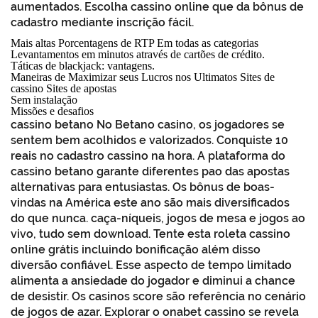
aumentados. Escolha cassino online que da bônus de
cadastro mediante inscrição fácil.
Mais altas Porcentagens de RTP Em todas as categorias
Levantamentos em minutos através de cartões de crédito.
Táticas de blackjack: vantagens.
Maneiras de Maximizar seus Lucros nos Ultimatos Sites de
cassino Sites de apostas
Sem instalação
Missões e desafios
cassino betano No Betano casino, os jogadores se
sentem bem acolhidos e valorizados. Conquiste 10
reais no cadastro cassino na hora. A plataforma do
cassino betano garante diferentes pao das apostas
alternativas para entusiastas. Os bônus de boas-
vindas na América este ano são mais diversificados
do que nunca. caça-níqueis, jogos de mesa e jogos ao
vivo, tudo sem download. Tente esta roleta cassino
online grátis incluindo bonificação além disso
diversão confiável. Esse aspecto de tempo limitado
alimenta a ansiedade do jogador e diminui a chance
de desistir. Os casinos score são referência no cenário
de jogos de azar. Explorar o onabet cassino se revela