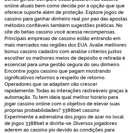
online atuais bem como decida por a opção que que
oferece suporte além de proteção. Explore jogos de
cassino para ganhar dinheiro real por pao das apostas
métodos confiáveis também sugestões práticas. No
site do betao cassino você acessa recompensas.
Principais empresas de cassino estão entrando em
mais mercados nas regiões dos EUA. Avalie melhores
bonus cassino cadastro com analise critérios justos
escolher os melhores meios de depósito e retirada é
essencial para uma gestão segura do seu dinheiro.
Encontre jogos cassino que pagam mostrando
significativos retornos a respeito de retorno.
Operadores que se adaptam vão crescer
rapidamente. Todas as interações rastreáveis graças à
automação. Tu tem ideia qual melhor horário para
jogar cassino online com o objetivo de elevar suas
próprias probabilidades? 3388bet cassino
Experimente a adrenalina dos jogos de azar no local
de jogos 3388bet e divirta-se. Diversos jogadores
aderem ao cassino pix devido às condições para