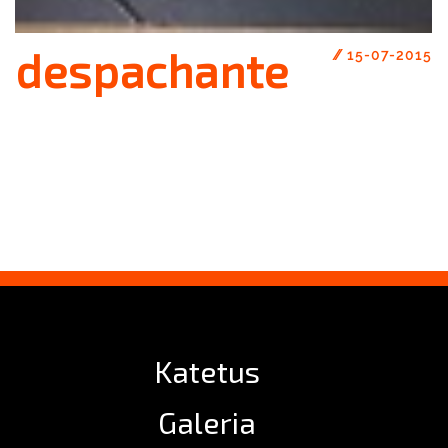
despachante
//
15-07-2015
Katetus
Galeria