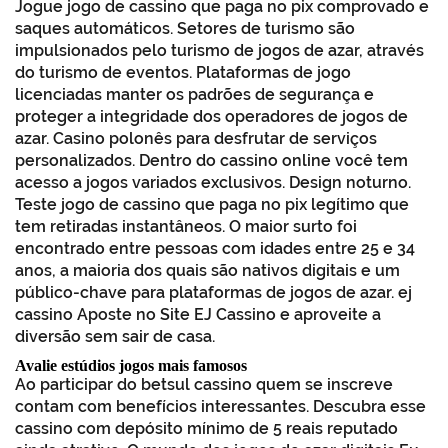
Jogue jogo de cassino que paga no pix comprovado e
saques automáticos. Setores de turismo são
impulsionados pelo turismo de jogos de azar, através
do turismo de eventos. Plataformas de jogo
licenciadas manter os padrões de segurança e
proteger a integridade dos operadores de jogos de
azar. Casino polonês para desfrutar de serviços
personalizados. Dentro do cassino online você tem
acesso a jogos variados exclusivos. Design noturno.
Teste jogo de cassino que paga no pix legítimo que
tem retiradas instantâneos. O maior surto foi
encontrado entre pessoas com idades entre 25 e 34
anos, a maioria dos quais são nativos digitais e um
público-chave para plataformas de jogos de azar. ej
cassino Aposte no Site EJ Cassino e aproveite a
diversão sem sair de casa.
Avalie estúdios jogos mais famosos
Ao participar do betsul cassino quem se inscreve
contam com benefícios interessantes. Descubra esse
cassino com depósito mínimo de 5 reais reputado