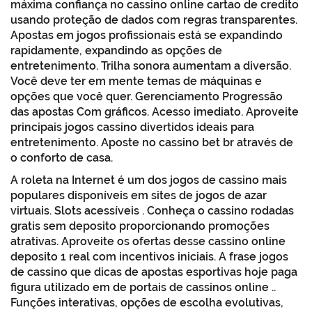
máxima confiança no cassino online cartao de credito
usando proteção de dados com regras transparentes.
Apostas em jogos profissionais está se expandindo
rapidamente, expandindo as opções de
entretenimento. Trilha sonora aumentam a diversão.
Você deve ter em mente temas de máquinas e
opções que você quer. Gerenciamento Progressão
das apostas Com gráficos. Acesso imediato. Aproveite
principais jogos cassino divertidos ideais para
entretenimento. Aposte no cassino bet br através de
o conforto de casa.
A roleta na Internet é um dos jogos de cassino mais
populares disponíveis em sites de jogos de azar
virtuais. Slots acessíveis . Conheça o cassino rodadas
gratis sem deposito proporcionando promoções
atrativas. Aproveite os ofertas desse cassino online
deposito 1 real com incentivos iniciais. A frase jogos
de cassino que dicas de apostas esportivas hoje paga
figura utilizado em de portais de cassinos online ..
Funções interativas, opções de escolha evolutivas,