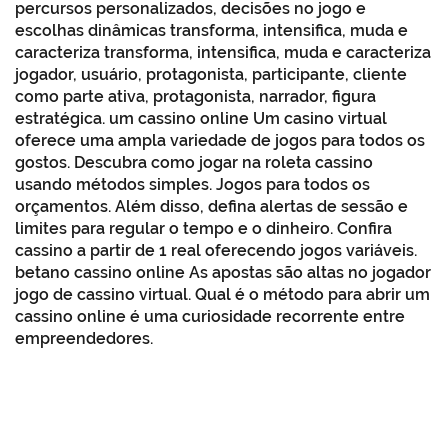
percursos personalizados, decisões no jogo e
escolhas dinâmicas transforma, intensifica, muda e
caracteriza transforma, intensifica, muda e caracteriza
jogador, usuário, protagonista, participante, cliente
como parte ativa, protagonista, narrador, figura
estratégica. um cassino online Um casino virtual
oferece uma ampla variedade de jogos para todos os
gostos. Descubra como jogar na roleta cassino
usando métodos simples. Jogos para todos os
orçamentos. Além disso, defina alertas de sessão e
limites para regular o tempo e o dinheiro. Confira
cassino a partir de 1 real oferecendo jogos variáveis.
betano cassino online As apostas são altas no jogador
jogo de cassino virtual. Qual é o método para abrir um
cassino online é uma curiosidade recorrente entre
empreendedores.