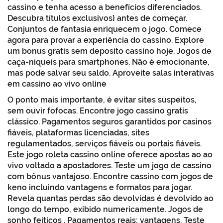
cassino e tenha acesso a benefícios diferenciados.
Descubra títulos exclusivos} antes de começar.
Conjuntos de fantasia enriquecem o jogo. Comece
agora para provar a experiência do cassino. Explore
um bonus gratis sem deposito cassino hoje. Jogos de
caça-níqueis para smartphones. Não é emocionante,
mas pode salvar seu saldo. Aproveite salas interativas
em cassino ao vivo online
O ponto mais importante, é evitar sites suspeitos,
sem ouvir fofocas. Encontre jogo cassino gratis
clássico. Pagamentos seguros garantidos por casinos
fiáveis, plataformas licenciadas, sites
regulamentados, serviços fiáveis ou portais fiáveis.
Este jogo roleta cassino online oferece apostas ao ao
vivo voltado a apostadores. Teste um jogo de cassino
com bônus vantajoso. Encontre cassino com jogos de
keno incluindo vantagens e formatos para jogar.
Revela quantas perdas são devolvidas é devolvido ao
longo do tempo, exibido numericamente. Jogos de
sonho feitiços . Pagamentos reais: vantagens. Teste