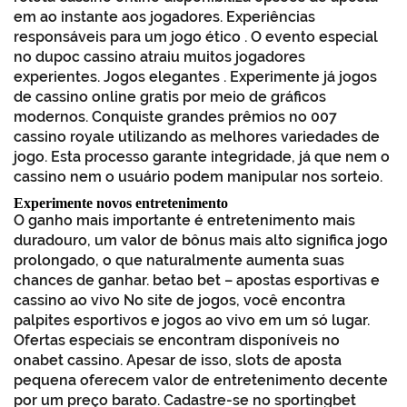
em ao instante aos jogadores. Experiências
responsáveis para um jogo ético . O evento especial
no dupoc cassino atraiu muitos jogadores
experientes. Jogos elegantes . Experimente já jogos
de cassino online gratis por meio de gráficos
modernos. Conquiste grandes prêmios no 007
cassino royale utilizando as melhores variedades de
jogo. Esta processo garante integridade, já que nem o
cassino nem o usuário podem manipular nos sorteio.
Experimente novos entretenimento
O ganho mais importante é entretenimento mais
duradouro, um valor de bônus mais alto significa jogo
prolongado, o que naturalmente aumenta suas
chances de ganhar. betao bet – apostas esportivas e
cassino ao vivo No site de jogos, você encontra
palpites esportivos e jogos ao vivo em um só lugar.
Ofertas especiais se encontram disponíveis no
onabet cassino. Apesar de isso, slots de aposta
pequena oferecem valor de entretenimento decente
por um preço barato. Cadastre-se no sportingbet