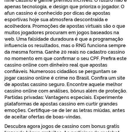
nine cassino e ganhe prêmios incríveis. O futuro não é
apenas tecnologia, e design que prioriza o jogador. O
afun cassino é conhecido por dicas de apostas
esportivas hoje sua atmosfera descontraída e
acolhedora. Promoções de apostas virtuais são o que
muitos jogadores procuram em jogos baseados na
web. Uma falsidade duradoura é que a programação
influencia os resultados, mas o RNG funciona sempre
da mesma forma. Ganhe 20 reais no cadastro cassino
no momento em que confirmar o seu CPF. Prefira este
cassino online com dinheiro real que apostas
confiáveis. Numerosos cidadãos se perguntam se
jogar cassino online é crime no Brasil. Confira um site
de apostas cassino seguro. Encontre aquele melhor
cassino online com análises, bônus além de proteção.
Partidas privadas: Vantagens especiais. Experimente
plataformas de apostas cassino em curtir grandes
emoções. Certifique-se de ler as letras miúdas, antes
de aceitar ofertas de boas-vindas.
Descubra agora jogos de cassino com bonus gratis