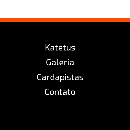
Katetus
Galeria
Cardapistas
Contato