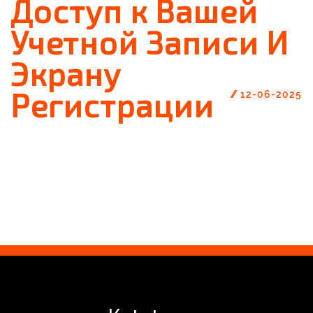
Доступ к Вашей
Учетной Записи И
Экрану
Регистрации
//
12-06-2025