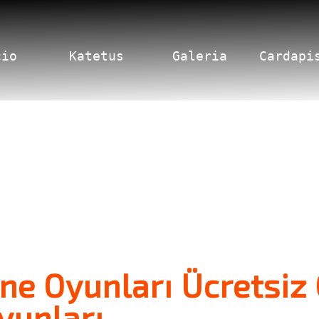
cio
Katetus
Galeria
Cardapi
hine Oyunları Ücretsi
yunları