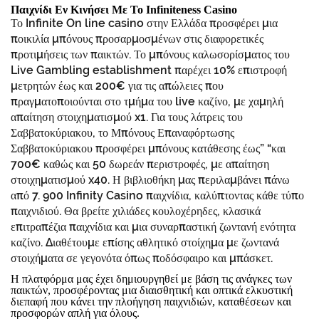
Παιχνίδι Εν Κινήσει Με Το Infiniteness Casino
Το Infinite On line casino στην Ελλάδα προσφέρει μια
ποικιλία μπόνους προσαρμοσμένων στις διαφορετικές
προτιμήσεις των παικτών. Το μπόνους καλωσορίσματος του
Live Gambling establishment παρέχει 10% επιστροφή
μετρητών έως και 200€ για τις απώλειες που
πραγματοποιούνται στο τμήμα του live καζίνο, με χαμηλή
απαίτηση στοιχηματισμού x1. Για τους λάτρεις του
Σαββατοκύριακου, το Μπόνους Επαναφόρτωσης
Σαββατοκύριακου προσφέρει μπόνους κατάθεσης έως” “και
700€ καθώς και 50 δωρεάν περιστροφές, με απαίτηση
στοιχηματισμού x40. Η βιβλιοθήκη μας περιλαμβάνει πάνω
από 7. 900 Infinity Casino παιχνίδια, καλύπτοντας κάθε τύπο
παιχνιδιού. Θα βρείτε χιλιάδες κουλοχέρηδες, κλασικά
επιτραπέζια παιχνίδια και μια συναρπαστική ζωντανή ενότητα
καζίνο. Διαθέτουμε επίσης αθλητικό στοίχημα με ζωντανά
στοιχήματα σε γεγονότα όπως ποδόσφαιρο και μπάσκετ.
Η πλατφόρμα μας έχει δημιουργηθεί με βάση τις ανάγκες των
παικτών, προσφέροντας μια διαισθητική και οπτικά ελκυστική
διεπαφή που κάνει την πλοήγηση παιχνιδιών, καταθέσεων και
προσφορών απλή για όλους.