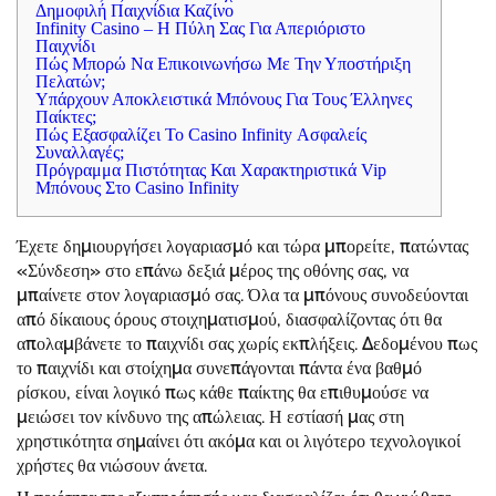
Δημοφιλή Παιχνίδια Καζίνο
Infinity Casino – Η Πύλη Σας Για Απεριόριστο
Παιχνίδι
Πώς Μπορώ Να Επικοινωνήσω Με Την Υποστήριξη
Πελατών;
Υπάρχουν Αποκλειστικά Μπόνους Για Τους Έλληνες
Παίκτες;
Πώς Εξασφαλίζει Το Casino Infinity Ασφαλείς
Συναλλαγές;
Πρόγραμμα Πιστότητας Και Χαρακτηριστικά Vip
Μπόνους Στο Casino Infinity
Έχετε δημιουργήσει λογαριασμό και τώρα μπορείτε, πατώντας
«Σύνδεση» στο επάνω δεξιά μέρος της οθόνης σας, να
μπαίνετε στον λογαριασμό σας. Όλα τα μπόνους συνοδεύονται
από δίκαιους όρους στοιχηματισμού, διασφαλίζοντας ότι θα
απολαμβάνετε το παιχνίδι σας χωρίς εκπλήξεις. Δεδομένου πως
το παιχνίδι και στοίχημα συνεπάγονται πάντα ένα βαθμό
ρίσκου, είναι λογικό πως κάθε παίκτης θα επιθυμούσε να
μειώσει τον κίνδυνο της απώλειας. Η εστίασή μας στη
χρηστικότητα σημαίνει ότι ακόμα και οι λιγότερο τεχνολογικοί
χρήστες θα νιώσουν άνετα.