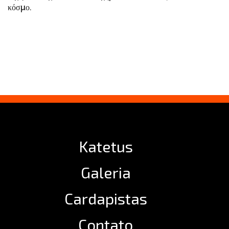
κόσμο.
Katetus
Galeria
Cardapistas
Contato