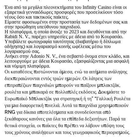
Ένα από τα μεγάλα πλεονεκτήματα του Infinity Casino είναι οι
εξαιρετικά γενναιόδωρες προσφορές που προσελκύουν τόσο
νέους όσο και τακτικούς παίκτες.
Είμαστε αφοσιωμένοι στην προστασία των δεδομένων σας και
στην προώθηση υπεύθυνου παιχνιδιού.
Η πλατφόρμα, η οποία άνοιξε το 2023 και διευθύνεται από την
Rabidi N. V., παρέχει υπηρεσίες με άδεια από το Κουρασάο.
Υποβάλετε φωτογραφία ταυτότητας (διαβατήριο ή δίπλωμα
οδήγησης) και λογαριασμό κοινής ωφέλειας μέσω του
λογαριασμού σας.
Ανήκει στην Adonio N. V., ένα σεβαστό όνομα στον κλάδο, και
λειτουργούμε με άδεια Κουρασάο, εξασφαλίζοντας μια ασφαλή
και νόμιμη πλατφόρμα.
Οι καταθέσεις πιστώνονται άμεσα, ενώ τα αιτήματα ανάληψης
διεκπεραιώνονται εντός τριών ημερών. Οι λάτρεις των
επιτραπέζιων παιχνιδιών μπορούν να παίξουν μπλακτζάκ,
ρουλέτα και μπακαρά σε πολλαπλές εκδόσεις. Δοκιμάστε το
Ευρωπαϊκό Μπλακτζάκ για στρατηγική ή τη” “Γαλλική Ρουλέτα
για μια διαφορετική πινελιά. Αυτά τα παιχνίδια χρησιμοποιούν
RNG για δίκαια αποτελέσματα και συνοδεύονται από
ξεκάθαρους κανόνες για όλα τα επίπεδα δεξιοτήτων. Παρά τα
θετικά στοιχεία, οι παίκτες θα πρέπει να λάβουν υπόψη τους
τους χρόνους αναλήψεων και τους γεωγραφικούς περιορισμούς.