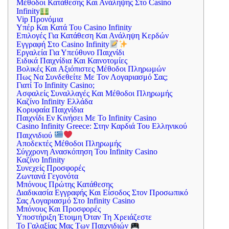
Μέθοδοι Κατάθεσης Και Ανάληψης Στο Casino
Infinity
Vip Προνόμια
Υπέρ Και Κατά Του Casino Infinity
Επιλογές Για Κατάθεση Και Ανάληψη Κερδών
Εγγραφή Στο Casino Infinity
Εργαλεία Για Υπεύθυνο Παιχνίδι
Ειδικά Παιχνίδια Και Καινοτομίες
Βολικές Και Αξιόπιστες Μέθοδοι Πληρωμών
Πως Να Συνδεθείτε Με Τον Λογαριασμό Σας;
Γιατί Το Infinity Casino;
Ασφαλείς Συναλλαγές Και Μέθοδοι Πληρωμής
Καζίνο Infinity Ελλάδα
Κορυφαία Παιχνίδια
Παιχνίδι Εν Κινήσει Με Το Infinity Casino
Casino Infinity Greece: Στην Καρδιά Του Ελληνικού
Παιχνιδιού
Αποδεκτές Μέθοδοι Πληρωμής
Σύγχρονη Ανασκόπηση Του Infinity Casino
Καζίνο Infinity
Συνεχείς Προσφορές
Ζωντανά Γεγονότα
Μπόνους Πρώτης Κατάθεσης
Διαδικασία Εγγραφής Και Είσοδος Στον Προσωπικό
Σας Λογαριασμό Στο Infinity Casino
Μπόνους Και Προσφορές
Υποστήριξη Έτοιμη Όταν Τη Χρειάζεστε
Το Γαλαξίας Μας Των Παιχνιδιών