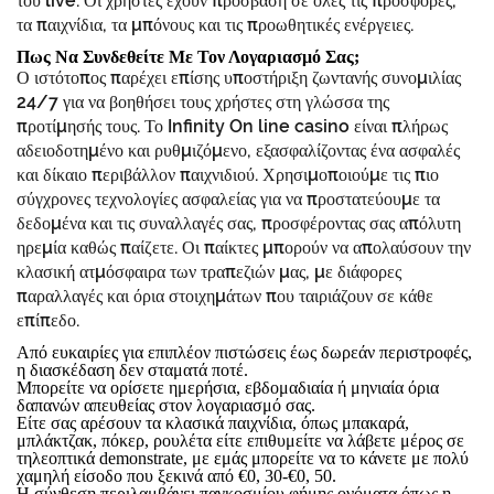
του live. Οι χρήστες έχουν πρόσβαση σε όλες τις προσφορές,
τα παιχνίδια, τα μπόνους και τις προωθητικές ενέργειες.
Πως Να Συνδεθείτε Με Τον Λογαριασμό Σας;
Ο ιστότοπος παρέχει επίσης υποστήριξη ζωντανής συνομιλίας
24/7 για να βοηθήσει τους χρήστες στη γλώσσα της
προτίμησής τους. Το Infinity On line casino είναι πλήρως
αδειοδοτημένο και ρυθμιζόμενο, εξασφαλίζοντας ένα ασφαλές
και δίκαιο περιβάλλον παιχνιδιού. Χρησιμοποιούμε τις πιο
σύγχρονες τεχνολογίες ασφαλείας για να προστατεύουμε τα
δεδομένα και τις συναλλαγές σας, προσφέροντας σας απόλυτη
ηρεμία καθώς παίζετε. Οι παίκτες μπορούν να απολαύσουν την
κλασική ατμόσφαιρα των τραπεζιών μας, με διάφορες
παραλλαγές και όρια στοιχημάτων που ταιριάζουν σε κάθε
επίπεδο.
Από ευκαιρίες για επιπλέον πιστώσεις έως δωρεάν περιστροφές,
η διασκέδαση δεν σταματά ποτέ.
Μπορείτε να ορίσετε ημερήσια, εβδομαδιαία ή μηνιαία όρια
δαπανών απευθείας στον λογαριασμό σας.
Είτε σας αρέσουν τα κλασικά παιχνίδια, όπως μπακαρά,
μπλάκτζακ, πόκερ, ρουλέτα είτε επιθυμείτε να λάβετε μέρος σε
τηλεοπτικά demonstrate, με εμάς μπορείτε να το κάνετε με πολύ
χαμηλή είσοδο που ξεκινά από €0, 30-€0, 50.
Η σύνθεση περιλαμβάνει παγκοσμίου φήμης ονόματα όπως η