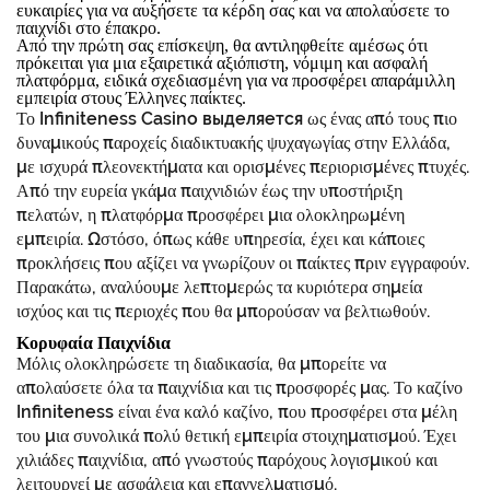
ευκαιρίες για να αυξήσετε τα κέρδη σας και να απολαύσετε το
παιχνίδι στο έπακρο.
Από την πρώτη σας επίσκεψη, θα αντιληφθείτε αμέσως ότι
πρόκειται για μια εξαιρετικά αξιόπιστη, νόμιμη και ασφαλή
πλατφόρμα, ειδικά σχεδιασμένη για να προσφέρει απαράμιλλη
εμπειρία στους Έλληνες παίκτες.
Το Infiniteness Casino выделяется ως ένας από τους πιο
δυναμικούς παροχείς διαδικτυακής ψυχαγωγίας στην Ελλάδα,
με ισχυρά πλεονεκτήματα και ορισμένες περιορισμένες πτυχές.
Από την ευρεία γκάμα παιχνιδιών έως την υποστήριξη
πελατών, η πλατφόρμα προσφέρει μια ολοκληρωμένη
εμπειρία. Ωστόσο, όπως κάθε υπηρεσία, έχει και κάποιες
προκλήσεις που αξίζει να γνωρίζουν οι παίκτες πριν εγγραφούν.
Παρακάτω, αναλύουμε λεπτομερώς τα κυριότερα σημεία
ισχύος και τις περιοχές που θα μπορούσαν να βελτιωθούν.
Κορυφαία Παιχνίδια
Μόλις ολοκληρώσετε τη διαδικασία, θα μπορείτε να
απολαύσετε όλα τα παιχνίδια και τις προσφορές μας. Το καζίνο
Infiniteness είναι ένα καλό καζίνο, που προσφέρει στα μέλη
του μια συνολικά πολύ θετική εμπειρία στοιχηματισμού. Έχει
χιλιάδες παιχνίδια, από γνωστούς παρόχους λογισμικού και
λειτουργεί με ασφάλεια και επαγγελματισμό.