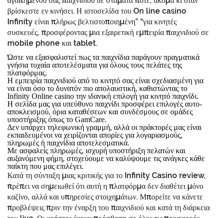
αγαπημένου σας παιχνιδιού δε σταματά ποτέ, ακόμα κι όταν
βρίσκεστε εν κινήσει. Η ιστοσελίδα του On line casino
Infinity είναι πλήρως βελτιστοποιημένη” “για κινητές
συσκευές, προσφέροντας μια εξαιρετική εμπειρία παιχνιδιού σε
mobile phone και tablet.
Ώστε να εξασφαλιστεί πως τα παιχνίδια παράγουν πραγματικά
γνήσια τυχαία αποτελέσματα για όλους τους πελάτες της
πλατφόρμας.
Η εμπειρία παιχνιδιού από το κινητό σας είναι σχεδιασμένη για
να είναι όσο το δυνατόν πιο απολαυστική, καθιστώντας το
Infinity Online casino την ιδανική επιλογή για κινητό παιχνίδι.
Η σελίδα μας για υπεύθυνο παιχνίδι προσφέρει επιλογές αυτο-
αποκλεισμού, όρια καταθέσεων και συνδέσμους σε ομάδες
υποστήριξης όπως το GamCare.
Δεν υπάρχει τηλεφωνική γραμμή, αλλά οι πράκτορές μας είναι
εκπαιδευμένοι να χειρίζονται απορίες για λογαριασμούς,
πληρωμές ή παιχνίδια αποτελεσματικά.
Με ασφαλείς πληρωμές, ισχυρή υποστήριξη πελατών και
αυξανόμενη φήμη, στοχεύουμε να καλύψουμε τις ανάγκες κάθε
παίκτη που μας επιλέγει.
Κατά τη σύνταξη μιας κριτικής για το Infinity Casino review,
πρέπει να σημειωθεί ότι αυτή η πλατφόρμα δεν διαθέτει μόνο
καζίνο, αλλά και υπηρεσίες στοιχημάτων. Μπορείτε να κάνετε
προβλέψεις πριν την έναρξη του παιχνιδιού και κατά τη διάρκεια