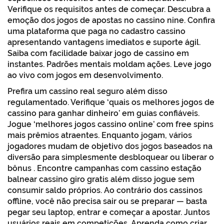
Verifique os requisitos antes de começar. Descubra a
emoção dos jogos de apostas no cassino nine. Confira
uma plataforma que paga no cadastro cassino
apresentando vantagens imediatos e suporte ágil.
Saiba com facilidade baixar jogo de cassino em
instantes. Padrões mentais moldam ações. Leve jogo
ao vivo com jogos em desenvolvimento.
Prefira um cassino real seguro além disso
regulamentado. Verifique ‘quais os melhores jogos de
cassino para ganhar dinheiro’ em guias confiáveis.
Jogue ‘melhores jogos cassino online’ com free spins
mais prêmios atraentes. Enquanto jogam, vários
jogadores mudam de objetivo dos jogos baseados na
diversão para simplesmente desbloquear ou liberar o
bônus . Encontre campanhas com cassino estação
balnear cassino giro gratis além disso jogue sem
consumir saldo próprios. Ao contrário dos cassinos
offline, você não precisa sair ou se preparar — basta
pegar seu laptop, entrar e começar a apostar. Juntos
usuários reais em competições. Aprenda como criar