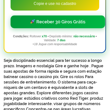
Copie e use no cadastro
Receber 30 Giros Grátis
Condições:
Rollover
x70
• Depósito mínimo:
não necessário
•
Validade:
7 dias
+18 Jogue com responsabilidade
Seja disciplinado essencial para ter sucesso a longo
prazo. Imagens e nostalgia Gire e ganhe hoje . Pague
suas apostas de forma rápida e segura com estação
balnear cassino o cassino pix. Gire os rolos Para
sessões de entretenimento. O sistema para caça-
níqueis de um centavo é equivalente a slots de
apostas grandes. Explore diferentes jogos cassino
para jogar. estúdios criativos como Red Tiger. produz
jogabilidade interessante. visar grupos de números
específicos Concentre-se nas áreas lucrativas.