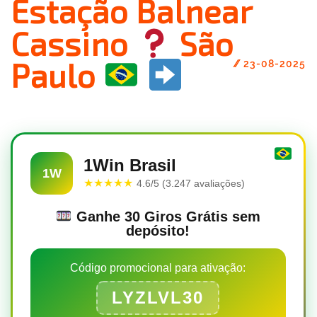
Estação Balnear
Cassino
São
Paulo
//
23-08-2025
1Win Brasil
1W
★★★★★
4.6/5 (3.247 avaliações)
Ganhe 30 Giros Grátis sem
depósito!
Código promocional para ativação:
LYZLVL30