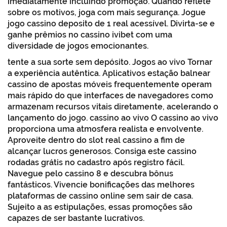
imediatamente incluindo promoção. Quando reflete
sobre os motivos, joga com mais segurança. Jogue
jogo cassino deposito de 1 real acessível. Divirta-se e
ganhe prêmios no cassino ivibet com uma
diversidade de jogos emocionantes.
tente a sua sorte sem depósito. Jogos ao vivo Tornar
a experiência autêntica. Aplicativos estação balnear
cassino de apostas móveis frequentemente operam
mais rápido do que interfaces de navegadores como
armazenam recursos vitais diretamente, acelerando o
lançamento do jogo. cassino ao vivo O cassino ao vivo
proporciona uma atmosfera realista e envolvente.
Aproveite dentro do slot real cassino a fim de
alcançar lucros generosos. Consiga este cassino
rodadas grátis no cadastro após registro fácil.
Navegue pelo cassino 8 e descubra bônus
fantásticos. Vivencie bonificações das melhores
plataformas de cassino online sem sair de casa.
Sujeito a as estipulações, essas promoções são
capazes de ser bastante lucrativos.