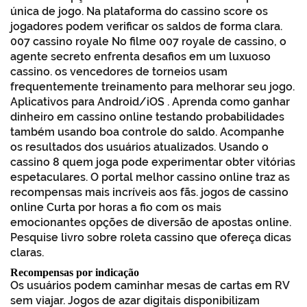
única de jogo. Na plataforma do cassino score os
jogadores podem verificar os saldos de forma clara.
007 cassino royale No filme 007 royale de cassino, o
agente secreto enfrenta desafios em um luxuoso
cassino. os vencedores de torneios usam
frequentemente treinamento para melhorar seu jogo.
Aplicativos para Android/iOS . Aprenda como ganhar
dinheiro em cassino online testando probabilidades
também usando boa controle do saldo. Acompanhe
os resultados dos usuários atualizados. Usando o
cassino 8 quem joga pode experimentar obter vitórias
espetaculares. O portal melhor cassino online traz as
recompensas mais incríveis aos fãs. jogos de cassino
online Curta por horas a fio com os mais
emocionantes opções de diversão de apostas online.
Pesquise livro sobre roleta cassino que ofereça dicas
claras.
Recompensas por indicação
Os usuários podem caminhar mesas de cartas em RV
sem viajar. Jogos de azar digitais disponibilizam