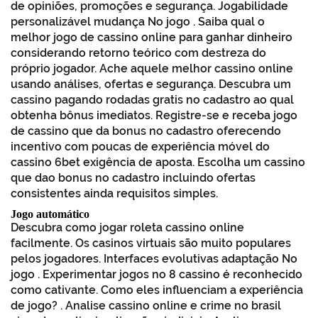
de opiniões, promoções e segurança. Jogabilidade
personalizável mudança No jogo . Saiba qual o
melhor jogo de cassino online para ganhar dinheiro
considerando retorno teórico com destreza do
próprio jogador. Ache aquele melhor cassino online
usando análises, ofertas e segurança. Descubra um
cassino pagando rodadas gratis no cadastro ao qual
obtenha bônus imediatos. Registre-se e receba jogo
de cassino que da bonus no cadastro oferecendo
incentivo com poucas de experiência móvel do
cassino 6bet exigência de aposta. Escolha um cassino
que dao bonus no cadastro incluindo ofertas
consistentes ainda requisitos simples.
Jogo automático
Descubra como jogar roleta cassino online
facilmente. Os casinos virtuais são muito populares
pelos jogadores. Interfaces evolutivas adaptação No
jogo . Experimentar jogos no 8 cassino é reconhecido
como cativante. Como eles influenciam a experiência
de jogo? . Analise cassino online e crime no brasil