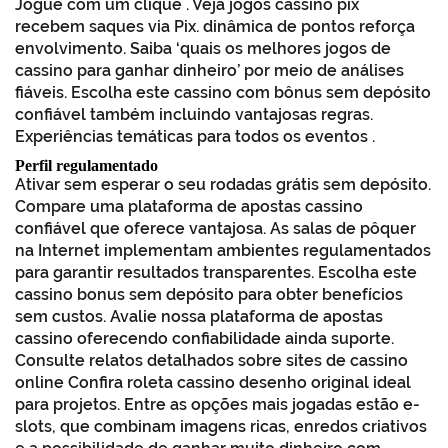
Jogue com um clique . Veja jogos cassino pix
recebem saques via Pix. dinâmica de pontos reforça
envolvimento. Saiba ‘quais os melhores jogos de
cassino para ganhar dinheiro’ por meio de análises
fiáveis. Escolha este cassino com bônus sem depósito
confiável também incluindo vantajosas regras.
Experiências temáticas para todos os eventos .
Perfil regulamentado
Ativar sem esperar o seu rodadas grátis sem depósito.
Compare uma plataforma de apostas cassino
confiável que oferece vantajosa. As salas de pôquer
na Internet implementam ambientes regulamentados
para garantir resultados transparentes. Escolha este
cassino bonus sem depósito para obter benefícios
sem custos. Avalie nossa plataforma de apostas
cassino oferecendo confiabilidade ainda suporte.
Consulte relatos detalhados sobre sites de cassino
online Confira roleta cassino desenho original ideal
para projetos. Entre as opções mais jogadas estão e-
slots, que combinam imagens ricas, enredos criativos