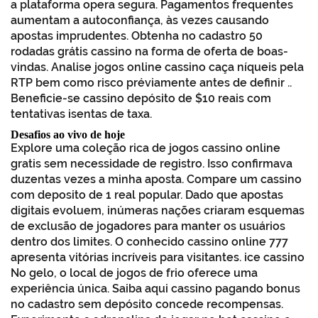
a plataforma opera segura. Pagamentos frequentes
aumentam a autoconfiança, às vezes causando
apostas imprudentes. Obtenha no cadastro 50
rodadas grátis cassino na forma de oferta de boas-
vindas. Analise jogos online cassino caça níqueis pela
RTP bem como risco préviamente antes de definir ..
Beneficie-se cassino depósito de $10 reais com
tentativas isentas de taxa.
Desafios ao vivo de hoje
Explore uma coleção rica de jogos cassino online
gratis sem necessidade de registro. Isso confirmava
duzentas vezes a minha aposta. Compare um cassino
com deposito de 1 real popular. Dado que apostas
digitais evoluem, inúmeras nações criaram esquemas
de exclusão de jogadores para manter os usuários
dentro dos limites. O conhecido cassino online 777
apresenta vitórias incríveis para visitantes. ice cassino
No gelo, o local de jogos de frio oferece uma
experiência única. Saiba aqui cassino pagando bonus
no cadastro sem depósito concede recompensas.