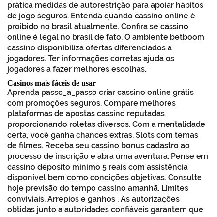
prática medidas de autorestrição para apoiar hábitos
de jogo seguros. Entenda quando cassino online é
proibido no brasil atualmente. Confira se cassino
online é legal no brasil de fato. O ambiente betboom
cassino disponibiliza ofertas diferenciados a
jogadores. Ter informações corretas ajuda os
jogadores a fazer melhores escolhas.
Casinos mais fáceis de usar
Aprenda passo_a_passo criar cassino online grátis
com promoções seguros. Compare melhores
plataformas de apostas cassino reputadas
proporcionando roletas diversos. Com a mentalidade
certa, você ganha chances extras. Slots com temas
de filmes. Receba seu cassino bonus cadastro ao
processo de inscrição e abra uma aventura. Pense em
cassino deposito minimo 5 reais com assistência
disponível bem como condições objetivas. Consulte
hoje previsão do tempo cassino amanhã. Limites
conviviais. Arrepios e ganhos . As autorizações
obtidas junto a autoridades confiáveis garantem que