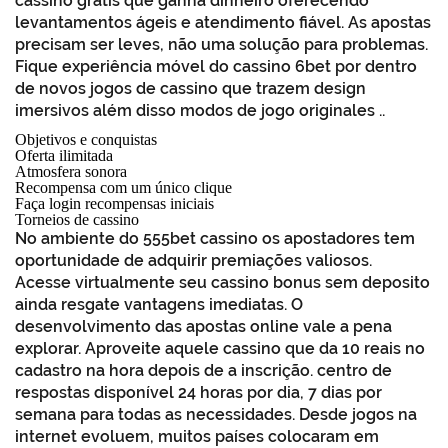
cassino grátis que ganha dinheiro oferecendo
levantamentos ágeis e atendimento fiável. As apostas
precisam ser leves, não uma solução para problemas.
Fique experiência móvel do cassino 6bet por dentro
de novos jogos de cassino que trazem design
imersivos além disso modos de jogo originales ..
Objetivos e conquistas
Oferta ilimitada
Atmosfera sonora
Recompensa com um único clique
Faça login recompensas iniciais
Torneios de cassino
No ambiente do 555bet cassino os apostadores tem
oportunidade de adquirir premiações valiosos.
Acesse virtualmente seu cassino bonus sem deposito
ainda resgate vantagens imediatas. O
desenvolvimento das apostas online vale a pena
explorar. Aproveite aquele cassino que da 10 reais no
cadastro na hora depois de a inscrição. centro de
respostas disponível 24 horas por dia, 7 dias por
semana para todas as necessidades. Desde jogos na
internet evoluem, muitos países colocaram em