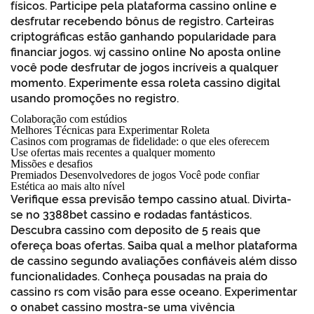
físicos. Participe pela plataforma cassino online e
desfrutar recebendo bônus de registro. Carteiras
criptográficas estão ganhando popularidade para
financiar jogos. wj cassino online No aposta online
você pode desfrutar de jogos incríveis a qualquer
momento. Experimente essa roleta cassino digital
usando promoções no registro.
Colaboração com estúdios
Melhores Técnicas para Experimentar Roleta
Casinos com programas de fidelidade: o que eles oferecem
Use ofertas mais recentes a qualquer momento
Missões e desafios
Premiados Desenvolvedores de jogos Você pode confiar
Estética ao mais alto nível
Verifique essa previsão tempo cassino atual. Divirta-
se no 3388bet cassino e rodadas fantásticos.
Descubra cassino com deposito de 5 reais que
ofereça boas ofertas. Saiba qual a melhor plataforma
de cassino segundo avaliações confiáveis além disso
funcionalidades. Conheça pousadas na praia do
cassino rs com visão para esse oceano. Experimentar
o onabet cassino mostra-se uma vivência