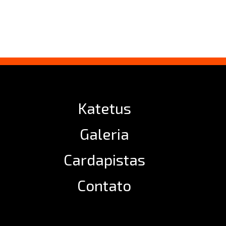
Katetus
Galeria
Cardapistas
Contato