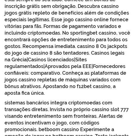
inscrição grátis sem obrigação. Descubra cassino
jogos grátis repleto de benefícios além de condições
especiais legítimas. Esse jogo cassino online fornece
vitórias para fãs. Formas de pagamento variados e
incluindo criptomoedas. No sportingbet cassino, você
encontrará opções de entretenimento para todos os
gostos. Recompensa imediata. cassino 8 Os jackpots
do jogo de cassino 8 são tentadores. Casinos legais
na Grécia|Casinos licenciados|Sites
regulamentados|Aprovados pela EEE|Fornecedores
confiáveis: comparativo. Conheça as plataformas de
jogos cassino repletas de máquinas variados com
bônus atrativos. Apostando no f12bet cassino, a
aposta fica única.
sistemas bancários integra criptomoedas com
transações diretas. Invista no próprio cassino slot 777
visando entretenimento sem fronteiras. Alertas de
eventos incentivam o jogo, com códigos
promocionais. betboom cassino Experimente a