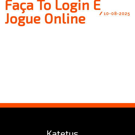
Faça To Login E
Jogue Online
//
10-08-2025
Katetus