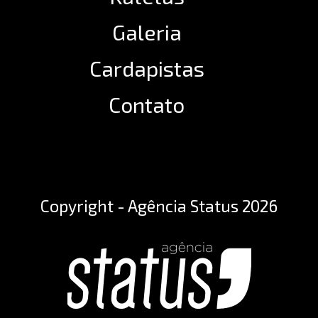
Galeria
Cardapistas
Contato
Copyright - Agência Status 2026