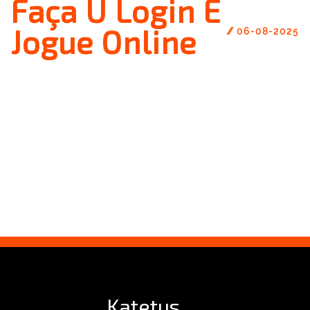
Faça U Login E
Jogue Online
//
06-08-2025
Katetus