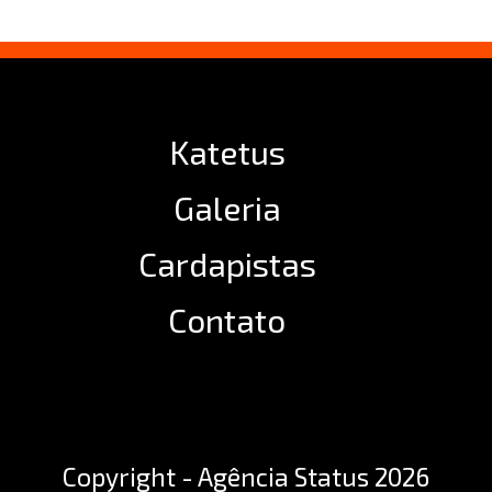
Katetus
Galeria
Cardapistas
Contato
Copyright - Agência Status 2026