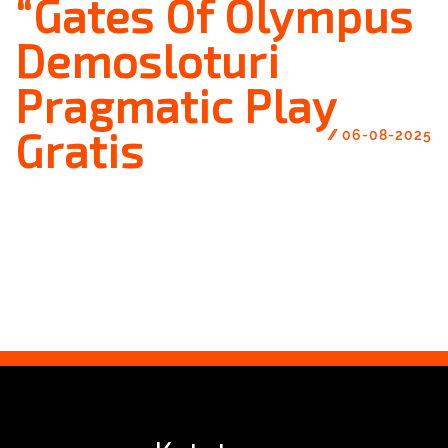
“Gates Of Olympus
Demosloturi
Pragmatic Play
Gratis
//
06-08-2025