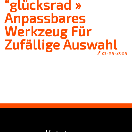
“glücksrad »
Anpassbares
Werkzeug Für
Zufällige Auswahl
//
21-05-2025