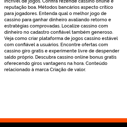
incrível de jogos. Confira rezende cassino online e
reputação boa. Métodos bancários aspecto crítico
para jogadores. Entenda qual o melhor jogo de
cassino para ganhar dinheiro avaliando retorno e
estratégias comprovadas. Localize cassino com
dinheiro no cadastro confiável também generoso.
Veja como criar plataforma de jogos cassino estável
com confiável a usuários. Encontre ofertas com
cassino giro gratis e experimente livre de despender
saldo próprio. Descubra cassino online bonus gratis
oferecendo giros vantagens na hora. Conteúdo
relacionado à marca Criação de valor.