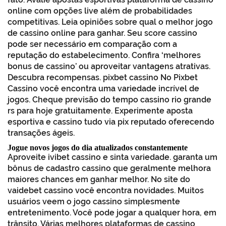
online com opções live além de probabilidades
competitivas. Leia opiniões sobre qual o melhor jogo
de cassino online para ganhar. Seu score cassino
pode ser necessário em comparação com a
reputação do estabelecimento. Confira ‘melhores
bonus de cassino’ ou aproveitar vantagens atrativas.
Descubra recompensas. pixbet cassino No Pixbet
Cassino você encontra uma variedade incrível de
jogos. Cheque previsão do tempo cassino rio grande
rs para hoje gratuitamente. Experimente aposta
esportiva e cassino tudo via pix reputado oferecendo
transações ágeis.
Jogue novos jogos do dia atualizados constantemente
Aproveite ivibet cassino e sinta variedade. garanta um
bônus de cadastro cassino que geralmente melhora
maiores chances em ganhar melhor. No site do
vaidebet cassino você encontra novidades. Muitos
usuários veem o jogo cassino simplesmente
entretenimento. Você pode jogar a qualquer hora, em
trânsito. Várias melhores plataformas de cassino