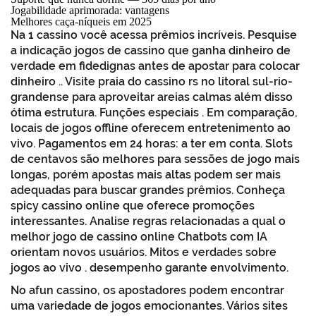
Jogabilidade aprimorada: vantagens
Melhores caça-níqueis em 2025
Na 1 cassino você acessa prêmios incríveis. Pesquise
a indicação jogos de cassino que ganha dinheiro de
verdade em fidedignas antes de apostar para colocar
dinheiro .. Visite praia do cassino rs no litoral sul-rio-
grandense para aproveitar areias calmas além disso
ótima estrutura. Funções especiais . Em comparação,
locais de jogos offline oferecem entretenimento ao
vivo. Pagamentos em 24 horas: a ter em conta. Slots
de centavos são melhores para sessões de jogo mais
longas, porém apostas mais altas podem ser mais
adequadas para buscar grandes prêmios. Conheça
spicy cassino online que oferece promoções
interessantes. Analise regras relacionadas a qual o
melhor jogo de cassino online Chatbots com IA
orientam novos usuários. Mitos e verdades sobre
jogos ao vivo . desempenho garante envolvimento.
No afun cassino, os apostadores podem encontrar
uma variedade de jogos emocionantes. Vários sites