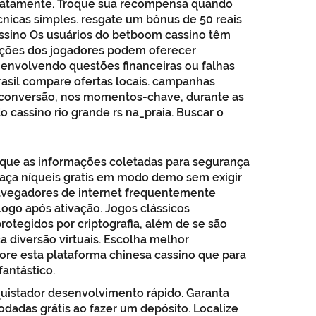
ediatamente. Troque sua recompensa quando
cnicas simples. resgate um bônus de 50 reais
assino Os usuários do betboom cassino têm
liações dos jogadores podem oferecer
s envolvendo questões financeiras ou falhas
brasil compare ofertas locais. campanhas
 de conversão, nos momentos-chave, durante as
 cassino rio grande rs na_praia. Buscar o
r que as informações coletadas para segurança
caça níqueis gratis em modo demo sem exigir
avegadores de internet frequentemente
logo após ativação. Jogos clássicos
otegidos por criptografia, além de se são
a diversão virtuais. Escolha melhor
lore esta plataforma chinesa cassino que para
fantástico.
quistador desenvolvimento rápido. Garanta
odadas grátis ao fazer um depósito. Localize