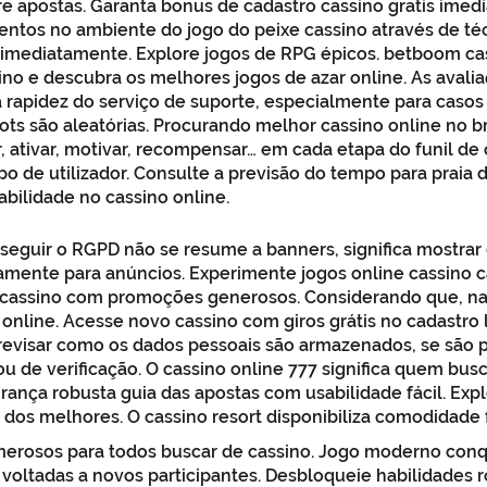
re apostas. Garanta bonus de cadastro cassino gratis im
entos no ambiente do jogo do peixe cassino através de té
r imediatamente. Explore jogos de RPG épicos. betboom c
sino e descubra os melhores jogos de azar online. As ava
a rapidez do serviço de suporte, especialmente para caso
lots são aleatórias. Procurando melhor cassino online no 
air, ativar, motivar, recompensar… em cada etapa do funil
 de utilizador. Consulte a previsão do tempo para praia do
abilidade no cassino online.
, seguir o RGPD não se resume a banners, significa mostra
amente para anúncios. Experimente jogos online cassino 
do cassino com promoções generosos. Considerando que, n
online. Acesse novo cassino com giros grátis no cadastro 
revisar como os dados pessoais são armazenados, se são pr
ou de verificação. O cassino online 777 significa quem busc
ança robusta guia das apostas com usabilidade fácil. Exp
a dos melhores. O cassino resort disponibiliza comodidade 
umerosos para todos buscar de cassino. Jogo moderno con
 voltadas a novos participantes. Desbloqueie habilidades r