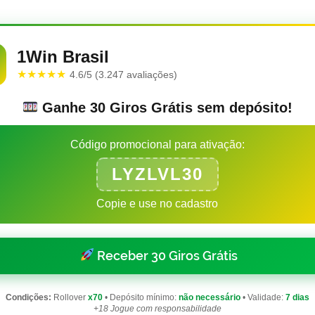
1Win Brasil
★★★★★
4.6/5 (3.247 avaliações)
Ganhe 30 Giros Grátis sem depósito!
Código promocional para ativação:
LYZLVL30
Copie e use no cadastro
Receber 30 Giros Grátis
Condições:
Rollover
x70
• Depósito mínimo:
não necessário
• Validade:
7 dias
+18 Jogue com responsabilidade