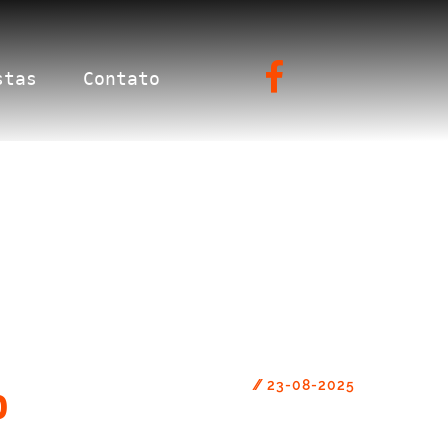
stas
Contato
o
//
23-08-2025