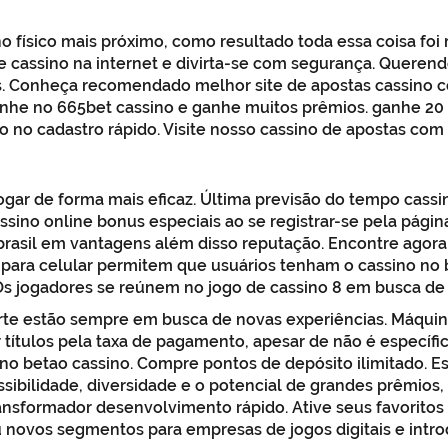
físico mais próximo, como resultado toda essa coisa foi
 cassino na internet e divirta-se com segurança. Querend
es. Conheça recomendado melhor site de apostas cassino
Ganhe no 665bet cassino e ganhe muitos prêmios. ganhe 20 
o no cadastro rápido. Visite nosso cassino de apostas com 
jogar de forma mais eficaz. Última previsão do tempo ca
ino online bonus especiais ao se registrar-se pela página
brasil em vantagens além disso reputação. Encontre agora
s para celular permitem que usuários tenham o cassino no 
Os jogadores se reúnem no jogo de cassino 8 em busca de 
orte estão sempre em busca de novas experiências. Máqui
 títulos pela taxa de pagamento, apesar de não é específ
o betao cassino. Compre pontos de depósito ilimitado. E
ssibilidade, diversidade e o potencial de grandes prêmio
ansformador desenvolvimento rápido. Ative seus favoritos .
 novos segmentos para empresas de jogos digitais e intr