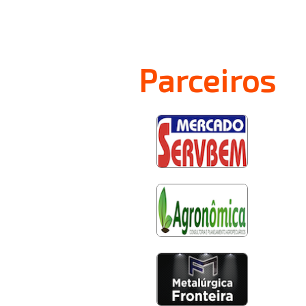
Parceiros