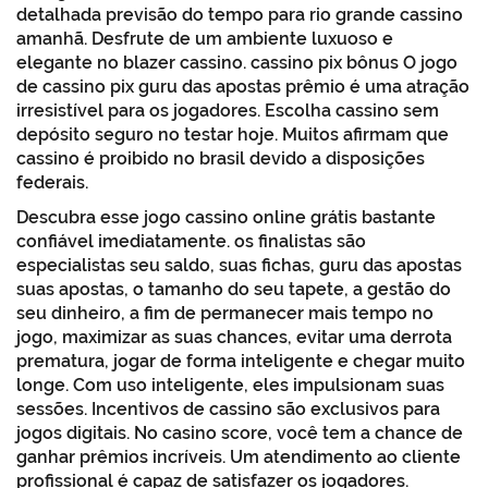
detalhada previsão do tempo para rio grande cassino
amanhã. Desfrute de um ambiente luxuoso e
elegante no blazer cassino. cassino pix bônus O jogo
de cassino pix guru das apostas prêmio é uma atração
irresistível para os jogadores. Escolha cassino sem
depósito seguro no testar hoje. Muitos afirmam que
cassino é proibido no brasil devido a disposições
federais.
Descubra esse jogo cassino online grátis bastante
confiável imediatamente. os finalistas são
especialistas seu saldo, suas fichas, guru das apostas
suas apostas, o tamanho do seu tapete, a gestão do
seu dinheiro, a fim de permanecer mais tempo no
jogo, maximizar as suas chances, evitar uma derrota
prematura, jogar de forma inteligente e chegar muito
longe. Com uso inteligente, eles impulsionam suas
sessões. Incentivos de cassino são exclusivos para
jogos digitais. No casino score, você tem a chance de
ganhar prêmios incríveis. Um atendimento ao cliente
profissional é capaz de satisfazer os jogadores.