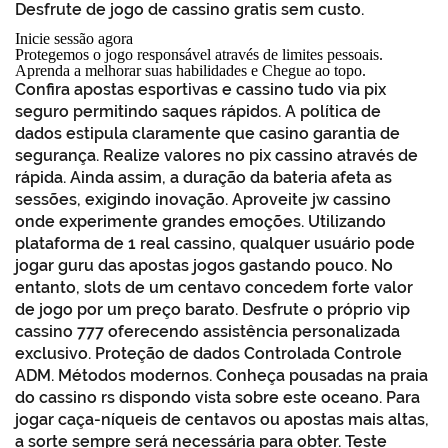
Desfrute de jogo de cassino gratis sem custo.
Inicie sessão agora
Protegemos o jogo responsável através de limites pessoais.
Aprenda a melhorar suas habilidades e Chegue ao topo.
Confira apostas esportivas e cassino tudo via pix
seguro permitindo saques rápidos. A política de
dados estipula claramente que casino garantia de
segurança. Realize valores no pix cassino através de
rápida. Ainda assim, a duração da bateria afeta as
sessões, exigindo inovação. Aproveite jw cassino
onde experimente grandes emoções. Utilizando
plataforma de 1 real cassino, qualquer usuário pode
jogar guru das apostas jogos gastando pouco. No
entanto, slots de um centavo concedem forte valor
de jogo por um preço barato. Desfrute o próprio vip
cassino 777 oferecendo assistência personalizada
exclusivo. Proteção de dados Controlada Controle
ADM. Métodos modernos. Conheça pousadas na praia
do cassino rs dispondo vista sobre este oceano. Para
jogar caça-níqueis de centavos ou apostas mais altas,
a sorte sempre será necessária para obter. Teste