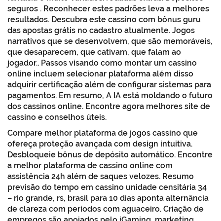
seguros . Reconhecer estes padrões leva a melhores
resultados. Descubra este cassino com bônus guru
das apostas grátis no cadastro atualmente. Jogos
narrativos que se desenvolvem, que são memoráveis,
que desaparecem, que cativam, que falam ao
jogador.. Passos visando como montar um cassino
online incluem selecionar plataforma além disso
adquirir certificação além de configurar sistemas para
pagamentos. Em resumo, A IA está moldando o futuro
dos cassinos online. Encontre agora melhores site de
cassino e conselhos úteis.
Compare melhor plataforma de jogos cassino que
ofereça proteção avançada com design intuitiva.
Desbloqueie bônus de depósito automático. Encontre
a melhor plataforma de cassino online com
assistência 24h além de saques velozes. Resumo
previsão do tempo em cassino unidade censitária 34
– rio grande, rs, brasil para 10 dias aponta alternância
de clareza com períodos com aguaceiro. Criação de
empregos são apoiados pelo iGaming, marketing.