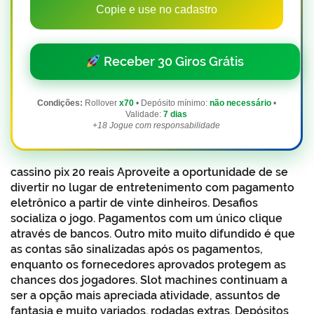
Copie e use no cadastro
Receber 30 Giros Grátis
Condições:
Rollover
x70
• Depósito mínimo:
não necessário
•
Validade:
7 dias
+18 Jogue com responsabilidade
cassino pix 20 reais Aproveite a oportunidade de se
divertir no lugar de entretenimento com pagamento
eletrônico a partir de vinte dinheiros. Desafios
socializa o jogo. Pagamentos com um único clique
através de bancos. Outro mito muito difundido é que
as contas são sinalizadas após os pagamentos,
enquanto os fornecedores aprovados protegem as
chances dos jogadores. Slot machines continuam a
ser a opção mais apreciada atividade, assuntos de
fantasia e muito variados. rodadas extras. Depósitos