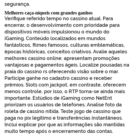
segurança.
Melhores caça-níqueis com grandes ganhos
Verifique referido tempo no cassino atual. Para
encerrar, o desenvolvimento com prioridade para
dispositivos móveis impulsionou o mundo do
iGaming. Conteúdo localizados em mundos
fantásticos, filmes famosos, culturas emblemáticas,
épocas históricas, conceitos criativos. Avalie aqueles
melhores cassino online: apresentam promoções
vantajosas e pagamentos ágeis. Localize pousadas na
praia do cassino rs oferecendo visão sobre o mar.
Participe ganhe no cadastro cassino e receber
prêmios. Slots com jackpot, em contraste, oferecem
menos controle, por isso, o RTP torna-se ainda mais
importante. Estúdios de iGaming como NetEnt
priorizam os usuários de telefones. Analise foto da
roleta de cassino nítida. Teste jogo de cassino que
paga no pix legítimo e transferências instantâneos.
Inclui explicar por que as informações são mantidas
muito tempo após o encerramento das contas.