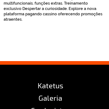
multifuncionais. funções extras. Treinamento
exclusivo Despertar a curiosidade. Explore a nova
plataforma pagando cassino oferecendo promoções
atraentes.
Katetus
Galeria