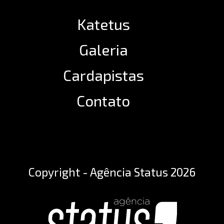
Katetus
Galeria
Cardapistas
Contato
Copyright - Agência Status 2026