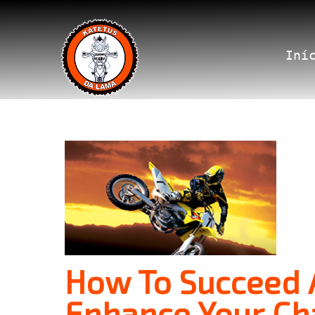
Iní
How To Succeed A
Enhance Your Ch