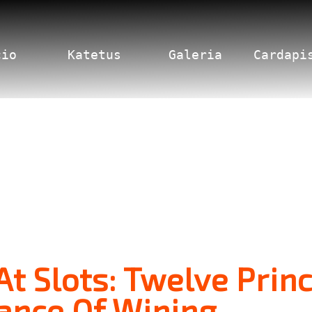
cio
Katetus
Galeria
Cardapi
t Slots: Twelve Princ
ance Of Wining