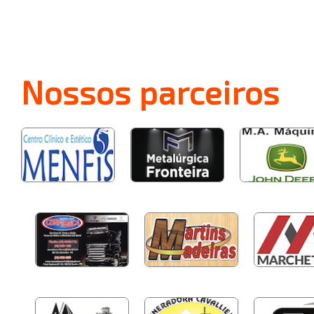
Nossos
parceiros