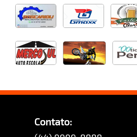
Contato: