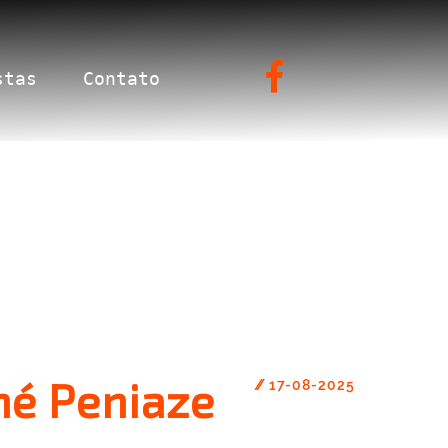
stas
Contato
čné Peniaze
//
17-08-2025