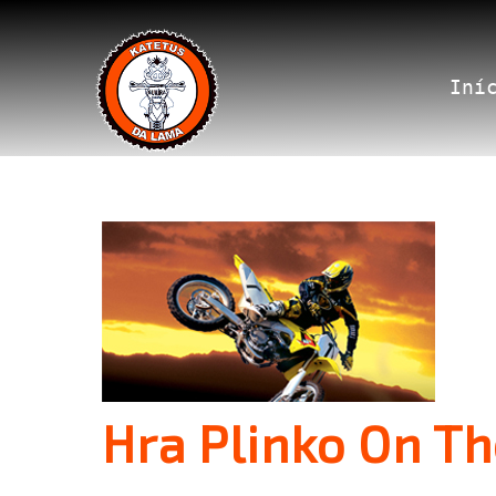
Iní
Hra Plinko On Th