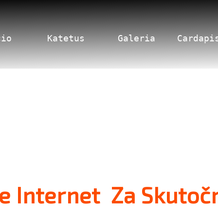
cio
Katetus
Galeria
Cardapi
e Internet ️ Za Skuto