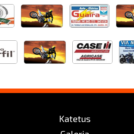
Katetus
Galeria