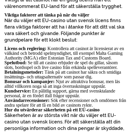
välrenommerat EU-land för att säkerställa trygghet.
Viktiga faktorer att tänka på när du väljer
När du väljer ett EU-casino utan svensk licens finns
flera viktiga faktorer att ha i åtanke för att ditt val ska
vara säkert och givande. Följande punkter är
grundpelare för ett klokt beslut:
Licens och reglering:
Kontrollera att casinot är licensierat av en
välkänd och betrodd spelmyndighet, till exempel Malta Gaming
Authority (MGA) eller Estonian Tax and Customs Board.
Spelutbud:
Se till att casino erbjuder de spel du gillar, såsom
slots, bordsspel och live casino från erkända spelleverantörer.
Betalningsmetoder:
Tänk på att casinot har säkra och smidiga
insättnings- och uttagsalternativ som passar dig.
Bonusar och kampanjer:
Njut av attraktiva bonusar, men läs
alltid villkoren noga så att inga överraskningar uppstår.
Kundservice:
En pålitlig support, gärna med svensktalande
personal, är en fördel ifall frågor uppstår.
Användarrecensioner:
Sök efter recensioner och omdömen från
andra spelare för att få en bild av casinots rykte.
Hur du utvärderar säkerheten på ett EU-casino
Säkerheten är av största vikt när du väljer ett EU-
casino utan svensk licens. För att säkerställa att din
personliga information och dina pengar är skyddade,