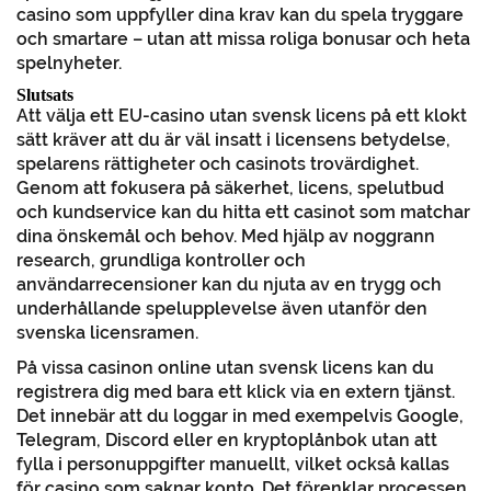
casino som uppfyller dina krav kan du spela tryggare
och smartare – utan att missa roliga bonusar och heta
spelnyheter.
Slutsats
Att välja ett EU-casino utan svensk licens på ett klokt
sätt kräver att du är väl insatt i licensens betydelse,
spelarens rättigheter och casinots trovärdighet.
Genom att fokusera på säkerhet, licens, spelutbud
och kundservice kan du hitta ett casinot som matchar
dina önskemål och behov. Med hjälp av noggrann
research, grundliga kontroller och
användarrecensioner kan du njuta av en trygg och
underhållande spelupplevelse även utanför den
svenska licensramen.
På vissa casinon online utan svensk licens kan du
registrera dig med bara ett klick via en extern tjänst.
Det innebär att du loggar in med exempelvis Google,
Telegram, Discord eller en kryptoplånbok utan att
fylla i personuppgifter manuellt, vilket också kallas
för casino som saknar konto. Det förenklar processen