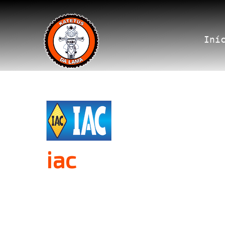
Iní
iac