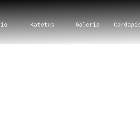
cio
Katetus
Galeria
Cardapi