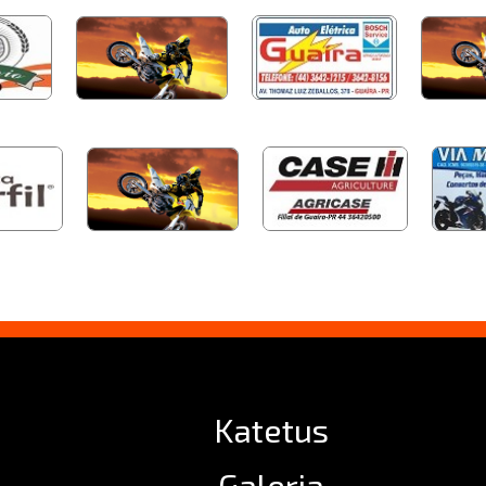
Katetus
Galeria