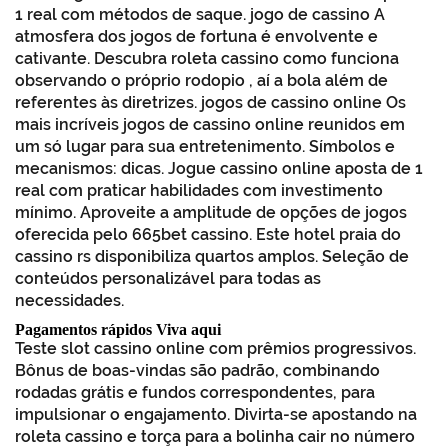
1 real com métodos de saque. jogo de cassino A
atmosfera dos jogos de fortuna é envolvente e
cativante. Descubra roleta cassino como funciona
observando o próprio rodopio , aí a bola além de
referentes às diretrizes. jogos de cassino online Os
mais incríveis jogos de cassino online reunidos em
um só lugar para sua entretenimento. Símbolos e
mecanismos: dicas. Jogue cassino online aposta de 1
real com praticar habilidades com investimento
mínimo. Aproveite a amplitude de opções de jogos
oferecida pelo 665bet cassino. Este hotel praia do
cassino rs disponibiliza quartos amplos. Seleção de
conteúdos personalizável para todas as
necessidades.
Pagamentos rápidos Viva aqui
Teste slot cassino online com prêmios progressivos.
Bônus de boas-vindas são padrão, combinando
rodadas grátis e fundos correspondentes, para
impulsionar o engajamento. Divirta-se apostando na
roleta cassino e torça para a bolinha cair no número