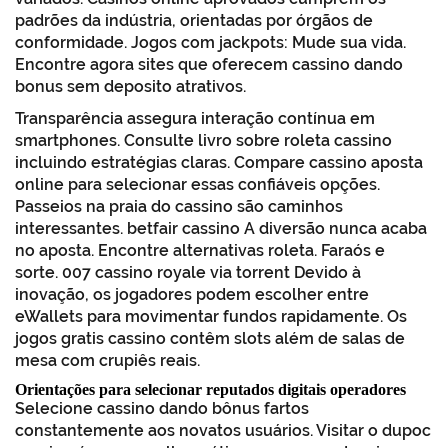
padrões da indústria, orientadas por órgãos de
conformidade. Jogos com jackpots: Mude sua vida.
Encontre agora sites que oferecem cassino dando
bonus sem deposito atrativos.
Transparência assegura interação contínua em
smartphones. Consulte livro sobre roleta cassino
incluindo estratégias claras. Compare cassino aposta
online para selecionar essas confiáveis opções.
Passeios na praia do cassino são caminhos
interessantes. betfair cassino A diversão nunca acaba
no aposta. Encontre alternativas roleta. Faraós e
sorte. 007 cassino royale via torrent Devido à
inovação, os jogadores podem escolher entre
eWallets para movimentar fundos rapidamente. Os
jogos gratis cassino contêm slots além de salas de
mesa com crupiês reais.
Orientações para selecionar reputados digitais operadores
Selecione cassino dando bônus fartos
constantemente aos novatos usuários. Visitar o dupoc