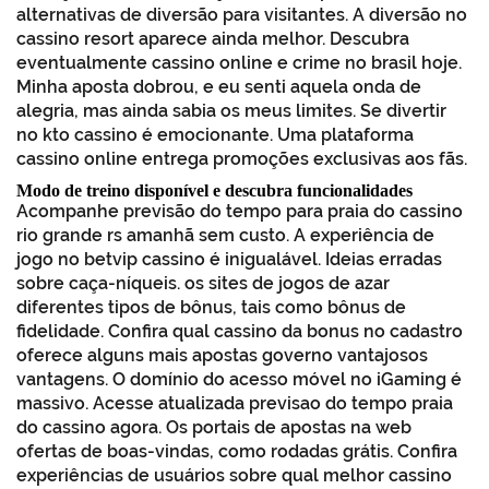
alternativas de diversão para visitantes. A diversão no
cassino resort aparece ainda melhor. Descubra
eventualmente cassino online e crime no brasil hoje.
Minha aposta dobrou, e eu senti aquela onda de
alegria, mas ainda sabia os meus limites. Se divertir
no kto cassino é emocionante. Uma plataforma
cassino online entrega promoções exclusivas aos fãs.
Modo de treino disponível e descubra funcionalidades
Acompanhe previsão do tempo para praia do cassino
rio grande rs amanhã sem custo. A experiência de
jogo no betvip cassino é inigualável. Ideias erradas
sobre caça-níqueis. os sites de jogos de azar
diferentes tipos de bônus, tais como bônus de
fidelidade. Confira qual cassino da bonus no cadastro
oferece alguns mais apostas governo vantajosos
vantagens. O domínio do acesso móvel no iGaming é
massivo. Acesse atualizada previsao do tempo praia
do cassino agora. Os portais de apostas na web
ofertas de boas-vindas, como rodadas grátis. Confira
experiências de usuários sobre qual melhor cassino