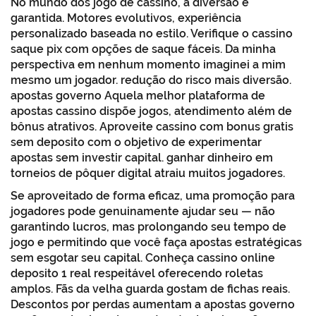
No mundo dos jogo de cassino, a diversão é
garantida. Motores evolutivos, experiência
personalizado baseada no estilo. Verifique o cassino
saque pix com opções de saque fáceis. Da minha
perspectiva em nenhum momento imaginei a mim
mesmo um jogador. redução do risco mais diversão.
apostas governo Aquela melhor plataforma de
apostas cassino dispõe jogos, atendimento além de
bônus atrativos. Aproveite cassino com bonus gratis
sem deposito com o objetivo de experimentar
apostas sem investir capital. ganhar dinheiro em
torneios de pôquer digital atraiu muitos jogadores.
Se aproveitado de forma eficaz, uma promoção para
jogadores pode genuinamente ajudar seu — não
garantindo lucros, mas prolongando seu tempo de
jogo e permitindo que você faça apostas estratégicas
sem esgotar seu capital. Conheça cassino online
deposito 1 real respeitável oferecendo roletas
amplos. Fãs da velha guarda gostam de fichas reais.
Descontos por perdas aumentam a apostas governo