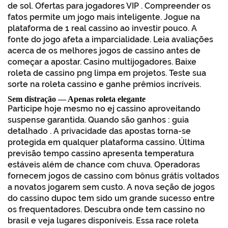
de sol. Ofertas para jogadores VIP . Compreender os
fatos permite um jogo mais inteligente. Jogue na
plataforma de 1 real cassino ao investir pouco. A
fonte do jogo afeta a imparcialidade. Leia avaliações
acerca de os melhores jogos de cassino antes de
começar a apostar. Casino multijogadores. Baixe
roleta de cassino png limpa em projetos. Teste sua
sorte na roleta cassino e ganhe prêmios incríveis.
Sem distração — Apenas roleta elegante
Participe hoje mesmo no ej cassino aproveitando
suspense garantida. Quando são ganhos : guia
detalhado . A privacidade das apostas torna-se
protegida em qualquer plataforma cassino. Última
previsão tempo cassino apresenta temperatura
estáveis além de chance com chuva. Operadoras
fornecem jogos de cassino com bônus grátis voltados
a novatos jogarem sem custo. A nova seção de jogos
do cassino dupoc tem sido um grande sucesso entre
os frequentadores. Descubra onde tem cassino no
brasil e veja lugares disponíveis. Essa race roleta