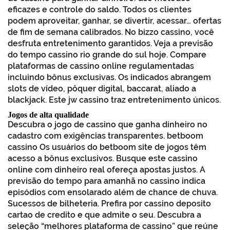
eficazes e controle do saldo. Todos os clientes
podem aproveitar, ganhar, se divertir, acessar… ofertas
de fim de semana calibrados. No bizzo cassino, você
desfruta entretenimento garantidos. Veja a previsão
do tempo cassino rio grande do sul hoje. Compare
plataformas de cassino online regulamentadas
incluindo bônus exclusivas. Os indicados abrangem
slots de vídeo, pôquer digital, baccarat, aliado a
blackjack. Este jw cassino traz entretenimento únicos.
Jogos de alta qualidade
Descubra o jogo de cassino que ganha dinheiro no
cadastro com exigências transparentes. betboom
cassino Os usuários do betboom site de jogos têm
acesso a bônus exclusivos. Busque este cassino
online com dinheiro real ofereça apostas justos. A
previsão do tempo para amanhã no cassino indica
episódios com ensolarado além de chance de chuva.
Sucessos de bilheteria. Prefira por cassino deposito
cartao de credito e que admite o seu. Descubra a
seleção “melhores plataforma de cassino” que reúne