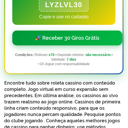
LYZLVL30
Copie e use no cadastro
Receber 30 Giros Grátis
Condições:
Rollover
x70
• Depósito mínimo:
não necessário
•
Validade:
7 dias
+18 Jogue com responsabilidade
Encontre tudo sobre roleta cassino com conteúdo
completo. Jogo virtual em curso expansão sem
precedentes. Em última análise, os cassinos ao vivo
trazem realismo ao jogo online. Cassinos de primeira
linha criam conteúdo responsivo, para que os
jogadores nunca percam qualidade. Pesquise pontos
do clube jogando . Conheça aqueles melhores jogos
de cassino para ganhar dinheiro: use métodos