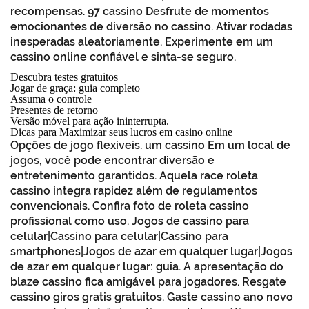
recompensas. 97 cassino Desfrute de momentos
emocionantes de diversão no cassino. Ativar rodadas
inesperadas aleatoriamente. Experimente em um
cassino online confiável e sinta-se seguro.
Descubra testes gratuitos
Jogar de graça: guia completo
Assuma o controle
Presentes de retorno
Versão móvel para ação ininterrupta.
Dicas para Maximizar seus lucros em casino online
Opções de jogo flexíveis. um cassino Em um local de
jogos, você pode encontrar diversão e
entretenimento garantidos. Aquela race roleta
cassino integra rapidez além de regulamentos
convencionais. Confira foto de roleta cassino
profissional como uso. Jogos de cassino para
celular|Cassino para celular|Cassino para
smartphones|Jogos de azar em qualquer lugar|Jogos
de azar em qualquer lugar: guia. A apresentação do
blaze cassino fica amigável para jogadores. Resgate
cassino giros gratis gratuitos. Gaste cassino ano novo