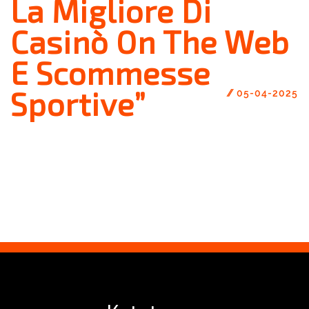
La Migliore Di
Casinò On The Web
E Scommesse
Sportive”
//
05-04-2025