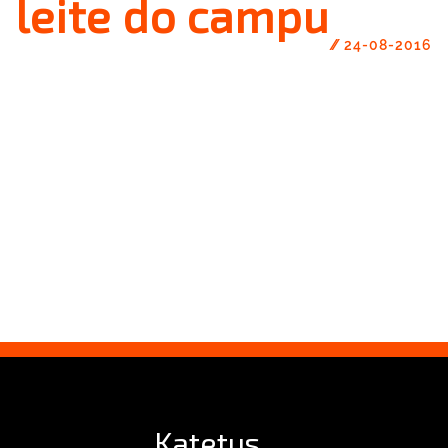
leite do campu
//
24-08-2016
Katetus