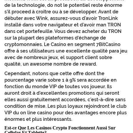
de la technologie, do not le potentiel reste énorme
s’il proceed à croître ou à se développer. Avant de
débuter avec Wink, assurez-vous d’avoir TronLink
installé dans votre navigateur et d’avoir man TRON
dans cet portefeuille. Vous devez acheter du TRON
sur la plupart des plateformes d’échange de
cryptomonnaies. Le Casino en segment 7BitCasino
offre à ses utilisateurs une excellente qualité para jeu
avec de nombreux jeux, el support client sobre
qualité, un awesome nombre de reward.
Cependant, notons que cette offre dont the
pourcentage varie sobre 1 à 9% sera accordée en
fonction du monde VIP de toutes vos joueur. Ils
auront droit à d’excellentes promotions qui seront
elles aussi gratuitement accordées, c’est-à-dire sans
condition de mise. Les plus loyaux rejoindront le club
VIP du on line casino pour des avantages encore plus
énormes et plus intéressants.
Est-ce Que Les Casinos Crypto Fonctionnent Aussi Sur
Cellular Et Tablette?