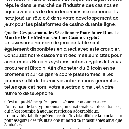
réputé dans le marché de l’industrie des casinos en
ligne avec plus de deux décennies d’expérience. Il a
new joué un rôle clé dans votre développement de
jeux pour les plateformes de casino durante ligne.
Quelles Crypto-monnaies Sélectionner Pour Jouer Dans Le
Marché De Le Meilleur On Line Casino Crypto?
Un awesome nombre de jeux de table sont
également disponibles en direct avec este croupier.
Consultez notre classement des meilleurs sites pour
acheter des Bitcoins systems autres cryptos fill vous
procurer ni Bitcoin. Afin d’acheter du Bitcoin en se
promenant sur ce genre sobre plateformes, il les
joueurs suffit de fournir vos informations générales
telles que cet nom, votre electronic mail et votre
numéro de téléphone.
C’est un problème qu’on peut aisément contourner avec
l’utilisation de la cryptomonnaie, internationale car décentralisée,
qui n’est soumise à aucune restriction géographique.
Le provably fair tire préférence de l’inviolabilité de la blockchain
pour asegurar des résultats one hundred % infalsifiables ainsi que
équitables.