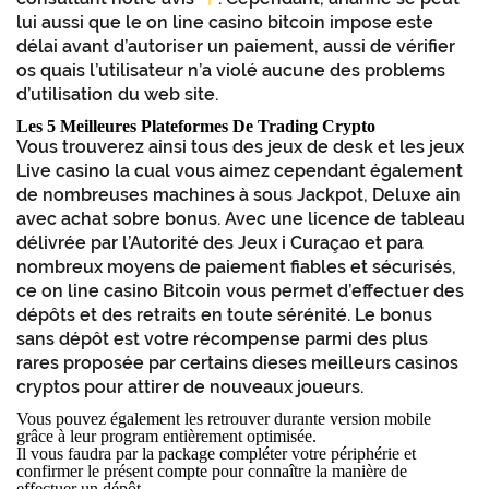
lui aussi que le on line casino bitcoin impose este
délai avant d’autoriser un paiement, aussi de vérifier
os quais l’utilisateur n’a violé aucune des problems
d’utilisation du web site.
Les 5 Meilleures Plateformes De Trading Crypto
Vous trouverez ainsi tous des jeux de desk et les jeux
Live casino la cual vous aimez cependant également
de nombreuses machines à sous Jackpot, Deluxe ain
avec achat sobre bonus. Avec une licence de tableau
délivrée par l’Autorité des Jeux i Curaçao et para
nombreux moyens de paiement fiables et sécurisés,
ce on line casino Bitcoin vous permet d’effectuer des
dépôts et des retraits en toute sérénité. Le bonus
sans dépôt est votre récompense parmi des plus
rares proposée par certains dieses meilleurs casinos
cryptos pour attirer de nouveaux joueurs.
Vous pouvez également les retrouver durante version mobile
grâce à leur program entièrement optimisée.
Il vous faudra par la package compléter votre périphérie et
confirmer le présent compte pour connaître la manière de
effectuer un dépôt.