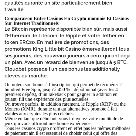
qualités durante un site particulièrement bien
travaillé.
Comparaison Entre Casinos En Crypto-monnaie Et Casinos
Sur Internet Traditionnels
Le Bitcoin représente disponible bien sûr, mais aussi
l’Ethereum, le Litecoin, le Ripple et votre Tether en
token ERC20. En matière de promotions, des
promotions King Little bit Casino émerveilleront tous
ses joueurs, des nouveaux joueurs à ceux qui ont déjà
un plan. Avec un reward de bienvenue jusqu’à 5 BTC,
Cloudbet possède l’un des bonus les additionally
élevés du marché.
On notera son bonus à l’inscription qui permet de récupérer 2
hundred Free Spin, jusqu’à 450 % i dépôt initial (avec les 4
premiers dépôts), d’un rakeback pour gagner in addition en
jouant, fill une expérience des plus actuelles.
On trouve parfois, in addition rarement, le Ripple (XRP) ou the
Monero (XMR), durante tant qu’alternatives promote à fait
viables aux cryptos les plus célèbres.
Même en tant que débutant, vous trouverez votre multitude de
jeux qui vous offriront une bonne expérience.
Tous les casinos crypto n’offrent en effet pas les mêmes méthodes
de paiement ain il est essentiel de choisir celui qui offre des