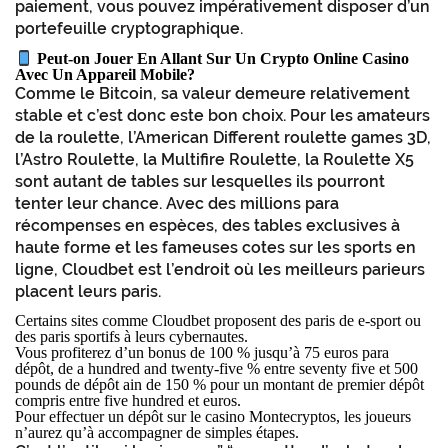
paiement, vous pouvez impérativement disposer d’un
portefeuille cryptographique.
Peut-on Jouer En Allant Sur Un Crypto Online Casino
Avec Un Appareil Mobile?
Comme le Bitcoin, sa valeur demeure relativement
stable et c’est donc este bon choix. Pour les amateurs
de la roulette, l’American Different roulette games 3D,
l’Astro Roulette, la Multifire Roulette, la Roulette X5
sont autant de tables sur lesquelles ils pourront
tenter leur chance. Avec des millions para
récompenses en espèces, des tables exclusives à
haute forme et les fameuses cotes sur les sports en
ligne, Cloudbet est l’endroit où les meilleurs parieurs
placent leurs paris.
Certains sites comme Cloudbet proposent des paris de e-sport ou
des paris sportifs à leurs cybernautes.
Vous profiterez d’un bonus de 100 % jusqu’à 75 euros para
dépôt, de a hundred and twenty-five % entre seventy five et 500
pounds de dépôt ain de 150 % pour un montant de premier dépôt
compris entre five hundred et euros.
Pour effectuer un dépôt sur le casino Montecryptos, les joueurs
n’aurez qu’à accompagner de simples étapes.