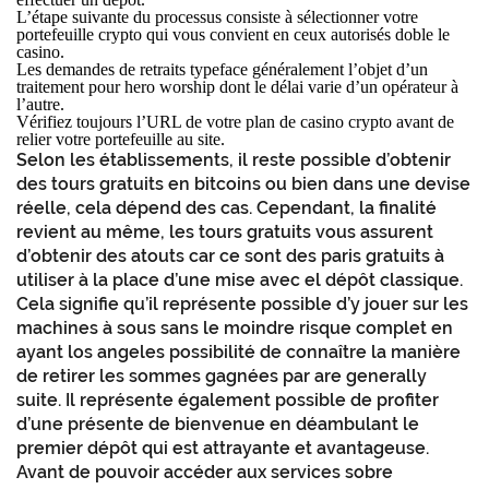
L’étape suivante du processus consiste à sélectionner votre
portefeuille crypto qui vous convient en ceux autorisés doble le
casino.
Les demandes de retraits typeface généralement l’objet d’un
traitement pour hero worship dont le délai varie d’un opérateur à
l’autre.
Vérifiez toujours l’URL de votre plan de casino crypto avant de
relier votre portefeuille au site.
Selon les établissements, il reste possible d’obtenir
des tours gratuits en bitcoins ou bien dans une devise
réelle, cela dépend des cas. Cependant, la finalité
revient au même, les tours gratuits vous assurent
d’obtenir des atouts car ce sont des paris gratuits à
utiliser à la place d’une mise avec el dépôt classique.
Cela signifie qu’il représente possible d’y jouer sur les
machines à sous sans le moindre risque complet en
ayant los angeles possibilité de connaître la manière
de retirer les sommes gagnées par are generally
suite. Il représente également possible de profiter
d’une présente de bienvenue en déambulant le
premier dépôt qui est attrayante et avantageuse.
Avant de pouvoir accéder aux services sobre