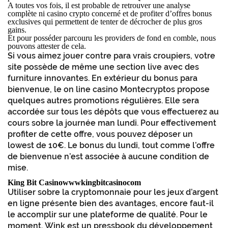
A toutes vos fois, il est probable de retrouver une analyse
complète ni casino crypto concerné et de profiter d’offres bonus
exclusives qui permettent de tenter de décrocher de plus gros
gains.
Et pour posséder parcouru les providers de fond en comble, nous
pouvons attester de cela.
Si vous aimez jouer contre para vrais croupiers, votre
site possède de même une section live avec des
furniture innovantes. En extérieur du bonus para
bienvenue, le on line casino Montecryptos propose
quelques autres promotions régulières. Elle sera
accordée sur tous les dépôts que vous effectuerez au
cours sobre la journée man lundi. Pour effectivement
profiter de cette offre, vous pouvez déposer un
lowest de 10€. Le bonus du lundi, tout comme l’offre
de bienvenue n’est associée à aucune condition de
mise.
King Bit Casinowwwkingbitcasinocom
Utiliser sobre la cryptomonnaie pour les jeux d’argent
en ligne présente bien des avantages, encore faut-il
le accomplir sur une plateforme de qualité. Pour le
moment, Wink est un pressbook du développement