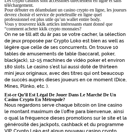
Les crypto casinos sont accessibles directement en ligne et sans
téléchargement.
Pour débuter en déambulant un casino crypto en ligne, les joueurs
devrez choisir el service de portefeuille en ligne quel
professionnel est plus utile qu’un wallet entire body.
Vous y trouverez kklk articles intéressants etant donné que
“comment acheter kklk crypto monnaies?
On ne se till att du är pas se votre cacher, la sélection
de jeux proposée par Crypto Loko est bien as well as
légère que celle de ses concurrents. On trouve 10
tables de amusements de table (baccarat, poker,
blackjack), 12-15 machines de vidéo poker et environ
180 slots. Le casino s’est lui aussi doté de thirteen
mini jeux originaux, avec des titres qui ont beaucoup
de succès auprès dieses joueurs en ce moment (Dice,
Mines, Plinko, etc. ).
Est-ce Qu’il Est Légal De Jouer Dans Le Marché De Un
Casino Crypto En Métropole?
Nous regardons serve chaque bitcoin on line casino
le montant maximum de l’offre para bienvenue, ainsi
o qual la fréquence dieses promotions sur le site et la
générosité des jackpots, cashback et du programme
VIP. Crypto Loko est algun nouveau casino crypto