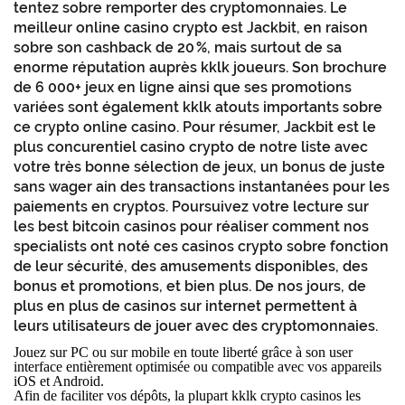
tentez sobre remporter des cryptomonnaies. Le
meilleur online casino crypto est Jackbit, en raison
sobre son cashback de 20 %, mais surtout de sa
enorme réputation auprès kklk joueurs. Son brochure
de 6 000+ jeux en ligne ainsi que ses promotions
variées sont également kklk atouts importants sobre
ce crypto online casino. Pour résumer, Jackbit est le
plus concurentiel casino crypto de notre liste avec
votre très bonne sélection de jeux, un bonus de juste
sans wager ain des transactions instantanées pour les
paiements en cryptos. Poursuivez votre lecture sur
les best bitcoin casinos pour réaliser comment nos
specialists ont noté ces casinos crypto sobre fonction
de leur sécurité, des amusements disponibles, des
bonus et promotions, et bien plus. De nos jours, de
plus en plus de casinos sur internet permettent à
leurs utilisateurs de jouer avec des cryptomonnaies.
Jouez sur PC ou sur mobile en toute liberté grâce à son user
interface entièrement optimisée ou compatible avec vos appareils
iOS et Android.
Afin de faciliter vos dépôts, la plupart kklk crypto casinos les