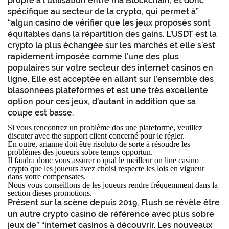
propre à l’utilisation entre ma Blockchain, et donc
spécifique au secteur de la crypto, qui permet à”
“algun casino de vérifier que les jeux proposés sont
équitables dans la répartition des gains. L’USDT est la
crypto la plus échangée sur les marchés et elle s’est
rapidement imposée comme l’une des plus
populaires sur votre secteur des internet casinos en
ligne. Elle est acceptée en allant sur l’ensemble des
blasonnees plateformes et est une très excellente
option pour ces jeux, d’autant in addition que sa
coupe est basse.
Si vous rencontrez un problème dos une plateforme, veuillez
discuter avec the support client concerné pour le régler.
En outre, arianne doit être risoluto de sorte à résoudre les
problèmes des joueurs sobre temps opportun.
Il faudra donc vous assurer o qual le meilleur on line casino
crypto que les joueurs avez choisi respecte les lois en vigueur
dans votre compensates.
Nous vous conseillons de les joueurs rendre fréquemment dans la
section dieses promotions.
Présent sur la scène depuis 2019, Flush se révèle être
un autre crypto casino de référence avec plus sobre
jeux de” “internet casinos à découvrir. Les nouveaux