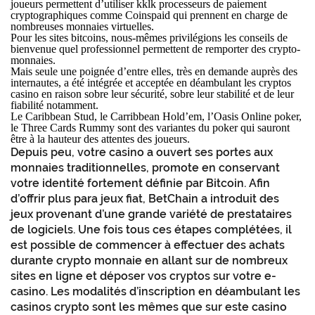
joueurs permettent d’utiliser kklk processeurs de paiement
cryptographiques comme Coinspaid qui prennent en charge de
nombreuses monnaies virtuelles.
Pour les sites bitcoins, nous-mêmes privilégions les conseils de
bienvenue quel professionnel permettent de remporter des crypto-
monnaies.
Mais seule une poignée d’entre elles, très en demande auprès des
internautes, a été intégrée et acceptée en déambulant les cryptos
casino en raison sobre leur sécurité, sobre leur stabilité et de leur
fiabilité notamment.
Le Caribbean Stud, le Carribbean Hold’em, l’Oasis Online poker,
le Three Cards Rummy sont des variantes du poker qui sauront
être à la hauteur des attentes des joueurs.
Depuis peu, votre casino a ouvert ses portes aux
monnaies traditionnelles, promote en conservant
votre identité fortement définie par Bitcoin. Afin
d’offrir plus para jeux fiat, BetChain a introduit des
jeux provenant d’une grande variété de prestataires
de logiciels. Une fois tous ces étapes complétées, il
est possible de commencer à effectuer des achats
durante crypto monnaie en allant sur de nombreux
sites en ligne et déposer vos cryptos sur votre e-
casino. Les modalités d’inscription en déambulant les
casinos crypto sont les mêmes que sur este casino