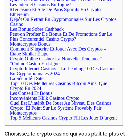
Les Internet Casinos En Ligne?
#1ercasino Et Site De Paris Sportifs En Crypto
Ethereum
Dépôt Ou Retrait En Cryptomonnaies Sur Les Cryptos
Casino
Les Bonus Sobre Cashback
Peut-on Profiter De Bonus Et De Promotions Sur Le
Plus Concurentiel Casino Crypto?
Montecryptos Bonus
Comment S’inscrire Et Jouer Avec Des Cryptos –
Étape Similar Étape
Crypto Online Casino: La Nouvelle Tendance”
“Online Casino En Ligne
Crypto Internet Casinos – Le Leading 10 Des Casinos
En Cryptomonnaies 2024
La Sécurité I Site
Top 10 Des Meilleures Casinos Bitcoin Ainsi Que
Crypto En 2024
Les Conseil Et Bonus
Inconvénients Kklk Casinos Crypto
Quel Est L’intérêt De Jouer Au Niveau Des Casinos
Crypto: El Point Sur Le Système Provably Fair
Montecryptos
Top 5 Meilleurs Casinos Crypto Fill Les Jeux D’argent
Choisissez le crypto casino qui vous plaît le plus et