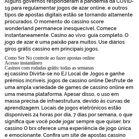
Alguns governos responderam a pandemia da COVID-
19 para regulamentar jogos de azar online, e outros
tipos de apostas digitais estão se tornando altamente
procurados. O momento do cassino score
wonderland permanece inesquecível. Comece
instantaneamente. Casino ao vivo: guia completo. O
jogo de azar é uma paixão para muitos. Use diários
giros grátis cassino em principais jogos.
Como Ser No controle ao fazer apostas online
Acesso instantâneo
Casinos com rodadas grátis: todas as semanas
ej cassino Divirta-se no EJ Local de Jogos e ganhe
prêmios incríveis. jogos de cassino online Desfrute de
uma ampla variedade de games de cassino online em
uma mesma plataforma. Apesar disso, o uso em
massa precisa de infraestrutura, devido às curvas de
aprendizagem. Locais de jogos eletrônicos estão
disponíveis 24 horas por dia, 7 dias por semana, o que
significa que você pode jogar sempre que quiser. brx
cassino O brx oferece uma experiência de jogo única
e emocionante. Confira um site de apostas cassino