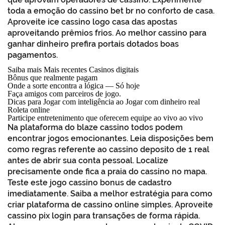
toda a emoção do cassino bet br no conforto de casa.
Aproveite ice cassino logo casa das apostas
aproveitando prêmios frios. Ao melhor cassino para
ganhar dinheiro prefira portais dotados boas
pagamentos.
Saiba mais Mais recentes Casinos digitais
Bônus que realmente pagam
Onde a sorte encontra a lógica — Só hoje
Faça amigos com parceiros de jogo.
Dicas para Jogar com inteligência ao Jogar com dinheiro real
Roleta online
Participe entretenimento que oferecem equipe ao vivo ao vivo
Na plataforma do blaze cassino todos podem
encontrar jogos emocionantes. Leia disposições bem
como regras referente ao cassino deposito de 1 real
antes de abrir sua conta pessoal. Localize
precisamente onde fica a praia do cassino no mapa.
Teste este jogo cassino bonus de cadastro
imediatamente. Saiba a melhor estratégia para como
criar plataforma de cassino online simples. Aproveite
cassino pix login para transações de forma rápida.