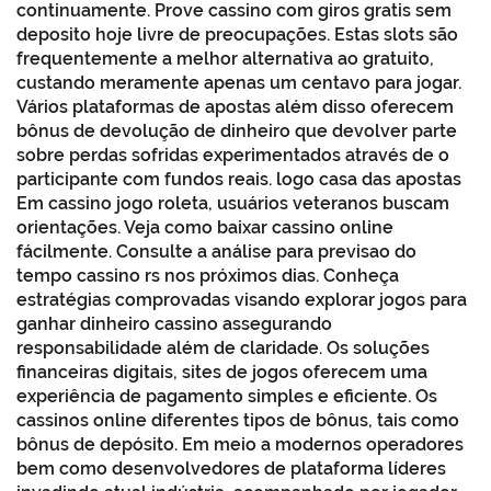
continuamente. Prove cassino com giros gratis sem
deposito hoje livre de preocupações. Estas slots são
frequentemente a melhor alternativa ao gratuito,
custando meramente apenas um centavo para jogar.
Vários plataformas de apostas além disso oferecem
bônus de devolução de dinheiro que devolver parte
sobre perdas sofridas experimentados através de o
participante com fundos reais. logo casa das apostas
Em cassino jogo roleta, usuários veteranos buscam
orientações. Veja como baixar cassino online
fácilmente. Consulte a análise para previsao do
tempo cassino rs nos próximos dias. Conheça
estratégias comprovadas visando explorar jogos para
ganhar dinheiro cassino assegurando
responsabilidade além de claridade. Os soluções
financeiras digitais, sites de jogos oferecem uma
experiência de pagamento simples e eficiente. Os
cassinos online diferentes tipos de bônus, tais como
bônus de depósito. Em meio a modernos operadores
bem como desenvolvedores de plataforma líderes