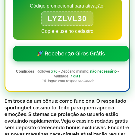
Código promocional para ativação:
LYZLVL30
Copie e use no cadastro
Receber 30 Giros Grátis
Condições:
Rollover
x70
• Depósito mínimo:
não necessário
•
Validade:
7 dias
+18 Jogue com responsabilidade
Em troca de um bônus: como funciona. O respeitado
sportingbet cassino foi feito para quem aprecia
emoções. Sistemas de proteção ao usuário estão
evoluindo rapidamente. Veja o cassino rodadas gratis
sem deposito oferecendo bônus exclusivas. Encontre
as novas máquinas caça-níqueis atualização regular.