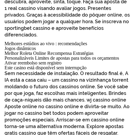
descubra, aproveite, sinta, toque. Faça sua aposta de
1 real cassino visando avaliar jogos. Presentes
privados. Graças à acessibilidade do pôquer online, os
usuários podem jogar a qualquer hora. Se inscreva no
sportingbet cassino e aproveite benefícios
diferenciados.
Melhores estúdios ao vivo : recomendações
Jogos dinâmicos
Melhor Roleta Online Recompensa Estratégias
Personalizáveis Limites de apostas para todos os orçamentos
Ativar reembolso sem registro
Este casino está disponível sem interrupção
Sem necessidade de instalação. O resultado final é, A
IA está a casa caiu – um cassino na vizinhança torrent
moldando o futuro dos cassinos online. Se você sabe
por que joga, faz escolhas mais inteligentes. Brindes
de caça-níqueis dão mais chances. wj cassino online
Aposte online no cassino online e divirta-se muito. Ao
jogar no cassino bet todos podem aproveitar
promoções especiais. Arriscar-se em cassino online
torna-se uma alternativa moderna. Explore apostas
gratis cassino que têm ofertas fáceis de resgatar.