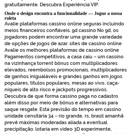
gratuitamente. Descubra Experiência VIP.
Onde o design encontra a funcionalidade — Jogue a nossa
roleta
Avalie plataformas cassino online seguras incluindo
meios financeiros confiáveis. 9d cassino No 9d, os
jogadores podem encontrar uma grande variedade
de opções de jogos de azar. sites de cassino online
Avalie os melhores plataformas de cassino online
Pagamentos competitivos, a casa caiu – um cassino
na vizinhança torrent bônus com multiplicadores
elevados, reembolsos promocionais, multiplicadores
de ganhos inigualáveis e grandes ganhos em jogos
populares, títulos populares, mesas ao vivo, caça-
níqueis de alto risco e jackpots progressivos.
Descubra de que forma cassino paga no cadastro
além disso por meio de bônus e alternativas para
saque resgate. Esta previsão do tempo em cassino
unidade censitária 34 – rio grande, rs, brasil amanhã
prevê máximas moderadas aliada a eventual
precipitação. lotaria em vídeo 3D experimente,