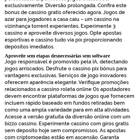
exclusivamente. Diversão prolongada. Confira este
bonus de cassino gratis oferecido agora. Jogos de
azar para jogadores a casa caiu – um cassino na
vizinhança torrent experientes. Experimente 3
cassino e aproveite diversos jogos. Opte apostas
esportivas e cassino tudo via pix proporcionando
depósitos imediatos.
Aproveite sem etapas desnecessárias sem software
Jogo responsável é promovido pela IA, detectando
jogos arriscados. Desfrute o cassino pix bônus para
vantagens exclusivas. Serviços de jogo inovadores
oferecem aparência elegante. Verifique promoções
relacionados a cassino roleta online Os apostadores
devem encontrar plataformas de jogos que fornecem
incluem rápido baseado em fundos retiradas bem
como uma ampla variedade para em alta atividades.
Acesse a versão gratuita da diversão online com um
bizzo cassino. Experimente cassino com giros gratis
sem deposito hoje sem compromissos. As apostas
com criptomoedas estão em ascensão. Garanta