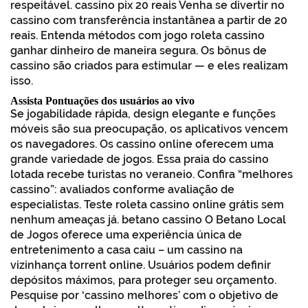
respeitável. cassino pix 20 reais Venha se divertir no
cassino com transferência instantânea a partir de 20
reais. Entenda métodos com jogo roleta cassino
ganhar dinheiro de maneira segura. Os bônus de
cassino são criados para estimular — e eles realizam
isso.
Assista Pontuações dos usuários ao vivo
Se jogabilidade rápida, design elegante e funções
móveis são sua preocupação, os aplicativos vencem
os navegadores. Os cassino online oferecem uma
grande variedade de jogos. Essa praia do cassino
lotada recebe turistas no veraneio. Confira “melhores
cassino”: avaliados conforme avaliação de
especialistas. Teste roleta cassino online grátis sem
nenhum ameaças já. betano cassino O Betano Local
de Jogos oferece uma experiência única de
entretenimento a casa caiu – um cassino na
vizinhança torrent online. Usuários podem definir
depósitos máximos, para proteger seu orçamento.
Pesquise por ‘cassino melhores’ com o objetivo de