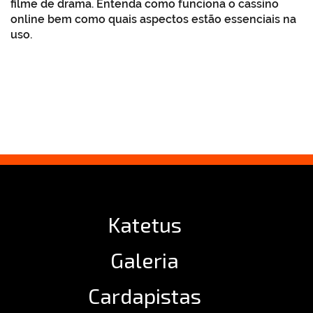
filme de drama. Entenda como funciona o cassino
online bem como quais aspectos estão essenciais na
uso.
Katetus
Galeria
Cardapistas