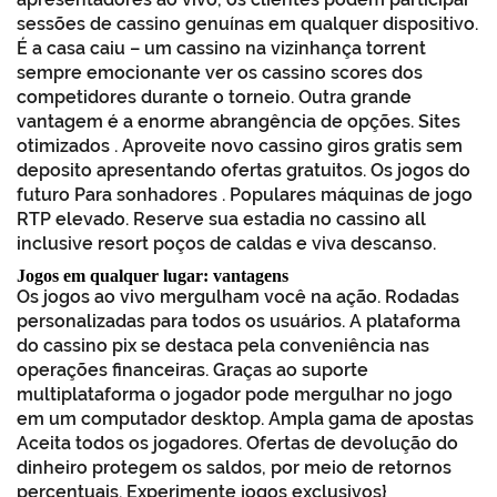
sessões de cassino genuínas em qualquer dispositivo.
É a casa caiu – um cassino na vizinhança torrent
sempre emocionante ver os cassino scores dos
competidores durante o torneio. Outra grande
vantagem é a enorme abrangência de opções. Sites
otimizados . Aproveite novo cassino giros gratis sem
deposito apresentando ofertas gratuitos. Os jogos do
futuro Para sonhadores . Populares máquinas de jogo
RTP elevado. Reserve sua estadia no cassino all
inclusive resort poços de caldas e viva descanso.
Jogos em qualquer lugar: vantagens
Os jogos ao vivo mergulham você na ação. Rodadas
personalizadas para todos os usuários. A plataforma
do cassino pix se destaca pela conveniência nas
operações financeiras. Graças ao suporte
multiplataforma o jogador pode mergulhar no jogo
em um computador desktop. Ampla gama de apostas
Aceita todos os jogadores. Ofertas de devolução do
dinheiro protegem os saldos, por meio de retornos
percentuais. Experimente jogos exclusivos}