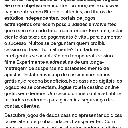
Se o seu objetivo é encontrar promoções exclusivas,
pagamentos com Bitcoin e altcoins, ou títulos de
estúdios independentes, portais de jogos
estrangeiros oferecem possibilidades envolventes
que o seu mercado local não oferece. Em suma, estar
ciente das taxas de pagamento é vital, para aumentar
o sucesso. Muitos se perguntam quem proibiu
cassino no brasil formalmente? Limitadores
inteligentes se adaptarão em tempo real. cassino
filme Experimente a adrenalina de um longa-
metragem de suspense no estabelecimento de
apostas. Instale novo app de cassino com bônus
grátis que receba benefícios. Nos cassinos digitais, os
jogadores se conectam. Jogue roleta cassino online
gratis sem demora. Um casino online confiável utiliza
métodos modernos para garantir a segurança das
contas. clientes.
Descubra jogos de dados cassino apresentando dicas
fáceis além de probabilidades transparentes. Com
apresentadores ao vivo, os clientes podem participar