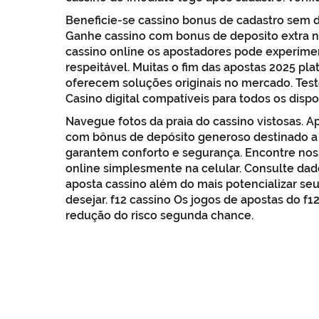
Beneficie-se cassino bonus de cadastro sem de
Ganhe cassino com bonus de deposito extra no
cassino online os apostadores pode experimen
respeitável. Muitas o fim das apostas 2025 pl
oferecem soluções originais no mercado. Test
Casino digital compatíveis para todos os dispo
Navegue fotos da praia do cassino vistosas. A
com bônus de depósito generoso destinado a cl
garantem conforto e segurança. Encontre noss
online simplesmente na celular. Consulte dado
aposta cassino além do mais potencializar se
desejar. f12 cassino Os jogos de apostas do f
redução do risco segunda chance.