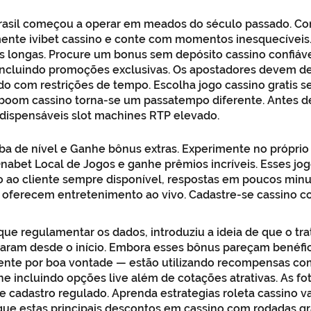
rasil começou a operar em meados do século passado. Con
mente ivibet cassino e conte com momentos inesquecíveis
s longas. Procure um bonus sem depósito cassino confiáv
ncluindo promoções exclusivas. Os apostadores devem defin
o com restrições de tempo. Escolha jogo cassino gratis 
etboom cassino torna-se um passatempo diferente. Antes d
ndispensáveis slot machines RTP elevado.
ba de nível e Ganhe bônus extras. Experimente no próprio
nabet Local de Jogos e ganhe prêmios incríveis. Esses jog
o ao cliente sempre disponível, respostas em poucos minu
ais oferecem entretenimento ao vivo. Cadastre-se cassino
que regulamentar os dados, introduziu a ideia de que o tra
çaram desde o início. Embora esses bônus pareçam benéfic
mente por boa vontade — estão utilizando recompensas c
ne incluindo opções live além de cotações atrativas. As f
de cadastro regulado. Aprenda estrategias roleta cassino va
ique estas principais descontos em cassino com rodadas gr