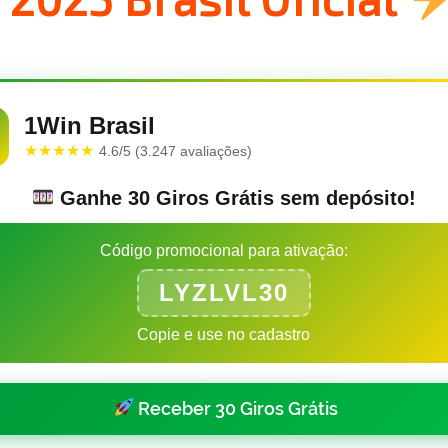
1Win Brasil
★★★★★
4.6/5 (3.247 avaliações)
Ganhe 30 Giros Grátis sem depósito!
Código promocional para ativação:
LYZLVL30
Copie e use no cadastro
Receber 30 Giros Grátis