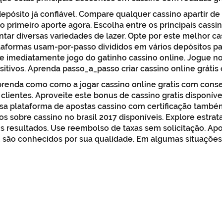
pósito já confiável. Compare qualquer cassino apartir de 
 primeiro aporte agora. Escolha entre os principais cassi
tar diversas variedades de lazer. Opte por este melhor c
ataformas usam-por-passo divididos em vários depósitos par
e imediatamente jogo do gatinho cassino online. Jogue no
sitivos. Aprenda passo_a_passo criar cassino online grátis
prenda como como a jogar cassino online gratis com conse
ientes. Aproveite este bonus de cassino gratis disponível 
a plataforma de apostas cassino com certificação também 
s sobre cassino no brasil 2017 disponíveis. Explore estrat
us resultados. Use reembolso de taxas sem solicitação. Ap
12 são conhecidos por sua qualidade. Em algumas situações 