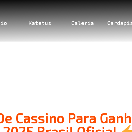
cio
Katetus
Galeria
Cardapi
De Cassino Para Ganh
2025 Brasil Oficial