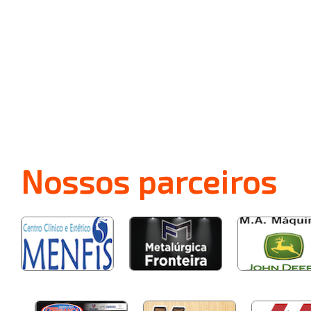
Nossos
parceiros