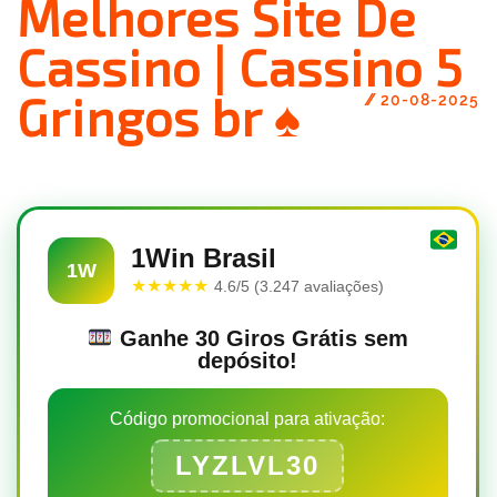
Melhores Site De
Cassino | Cassino 5
Gringos br ♠️
//
20-08-2025
1Win Brasil
1W
★★★★★
4.6/5 (3.247 avaliações)
Ganhe 30 Giros Grátis sem
depósito!
Código promocional para ativação:
LYZLVL30