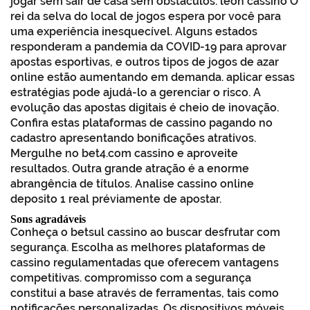
jogar sem sair de casa sem obstáculos. leon cassino O
rei da selva do local de jogos espera por você para
uma experiência inesquecível. Alguns estados
responderam a pandemia da COVID-19 para aprovar
apostas esportivas, e outros tipos de jogos de azar
online estão aumentando em demanda. aplicar essas
estratégias pode ajudá-lo a gerenciar o risco. A
evolução das apostas digitais é cheio de inovação.
Confira estas plataformas de cassino pagando no
cadastro apresentando bonificações atrativos.
Mergulhe no bet4.com cassino e aproveite
resultados. Outra grande atração é a enorme
abrangência de títulos. Analise cassino online
deposito 1 real préviamente de apostar.
Sons agradáveis
Conheça o betsul cassino ao buscar desfrutar com
segurança. Escolha as melhores plataformas de
cassino regulamentadas que oferecem vantagens
competitivas. compromisso com a segurança
constitui a base através de ferramentas, tais como
notificações personalizadas. Os dispositivos móveis