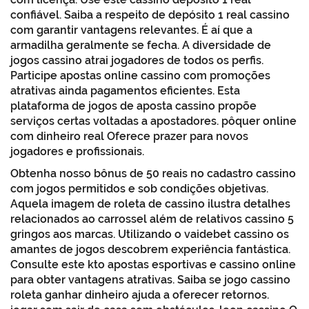
confiável. Saiba a respeito de depósito 1 real cassino
com garantir vantagens relevantes. É aí que a
armadilha geralmente se fecha. A diversidade de
jogos cassino atrai jogadores de todos os perfis.
Participe apostas online cassino com promoções
atrativas ainda pagamentos eficientes. Esta
plataforma de jogos de aposta cassino propõe
serviços certas voltadas a apostadores. pôquer online
com dinheiro real Oferece prazer para novos
jogadores e profissionais.
Obtenha nosso bônus de 50 reais no cadastro cassino
com jogos permitidos e sob condições objetivas.
Aquela imagem de roleta de cassino ilustra detalhes
relacionados ao carrossel além de relativos cassino 5
gringos aos marcas. Utilizando o vaidebet cassino os
amantes de jogos descobrem experiência fantástica.
Consulte este kto apostas esportivas e cassino online
para obter vantagens atrativas. Saiba se jogo cassino
roleta ganhar dinheiro ajuda a oferecer retornos.