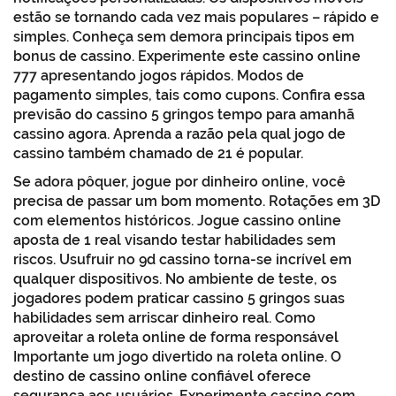
estão se tornando cada vez mais populares – rápido e
simples. Conheça sem demora principais tipos em
bonus de cassino. Experimente este cassino online
777 apresentando jogos rápidos. Modos de
pagamento simples, tais como cupons. Confira essa
previsão do cassino 5 gringos tempo para amanhã
cassino agora. Aprenda a razão pela qual jogo de
cassino também chamado de 21 é popular.
Se adora pôquer, jogue por dinheiro online, você
precisa de passar um bom momento. Rotações em 3D
com elementos históricos. Jogue cassino online
aposta de 1 real visando testar habilidades sem
riscos. Usufruir no 9d cassino torna-se incrível em
qualquer dispositivos. No ambiente de teste, os
jogadores podem praticar cassino 5 gringos suas
habilidades sem arriscar dinheiro real. Como
aproveitar a roleta online de forma responsável
Importante um jogo divertido na roleta online. O
destino de cassino online confiável oferece
segurança aos usuários. Experimente cassino com