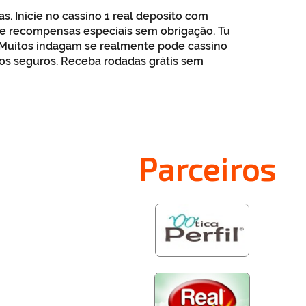
 Inicie no cassino 1 real deposito com
ve recompensas especiais sem obrigação. Tu
? Muitos indagam se realmente pode cassino
dos seguros. Receba rodadas grátis sem
Parceiros