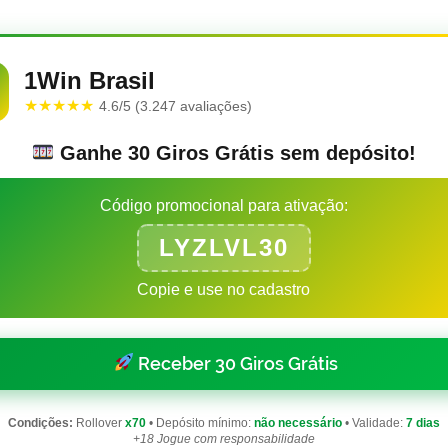
1Win Brasil
★★★★★
4.6/5 (3.247 avaliações)
Ganhe 30 Giros Grátis sem depósito!
Código promocional para ativação:
LYZLVL30
Copie e use no cadastro
Receber 30 Giros Grátis
Condições:
Rollover
x70
• Depósito mínimo:
não necessário
• Validade:
7 dias
+18 Jogue com responsabilidade