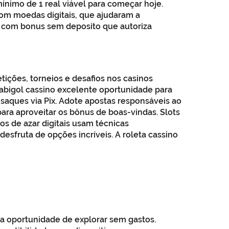
mínimo de 1 real viável para começar hoje.
com moedas digitais, que ajudaram a
no com bonus sem deposito que autoriza
ições, torneios e desafios nos casinos
gabigol cassino excelente oportunidade para
 saques via Pix. Adote apostas responsáveis ao
ara aproveitar os bônus de boas-vindas. Slots
os de azar digitais usam técnicas
esfruta de opções incríveis. A roleta cassino
a oportunidade de explorar sem gastos.