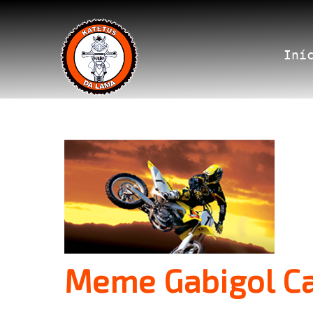
Iní
Meme Gabigol C