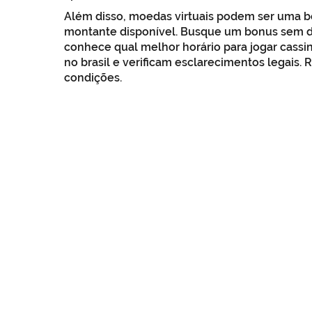
Além disso, moedas virtuais podem ser uma b
montante disponível. Busque um bonus sem de
conhece qual melhor horário para jogar cassi
no brasil e verificam esclarecimentos legais
condições.