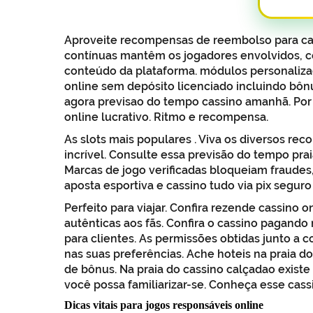
Aproveite recompensas de reembolso para cad
contínuas mantêm os jogadores envolvidos, co
conteúdo da plataforma. módulos personalizad
online sem depósito licenciado incluindo bô
agora previsao do tempo cassino amanhã. Por 
online lucrativo. Ritmo e recompensa.
As slots mais populares . Viva os diversos re
incrível. Consulte essa previsão do tempo pr
Marcas de jogo verificadas bloqueiam fraudes,
aposta esportiva e cassino tudo via pix segur
Perfeito para viajar. Confira rezende cassino 
autênticas aos fãs. Confira o cassino pagando
para clientes. As permissões obtidas junto a 
nas suas preferências. Ache hoteis na praia do
de bônus. Na praia do cassino calçadao exist
você possa familiarizar-se. Conheça esse cas
Dicas vitais para jogos responsáveis online