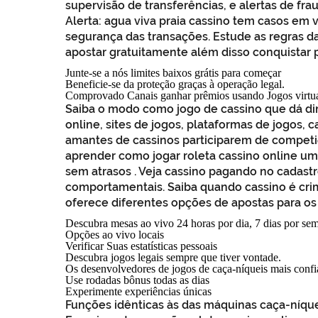
supervisão de transferências, e alertas de fr
Alerta: agua viva praia cassino tem casos em 
segurança das transações. Estude as regras d
apostar gratuitamente além disso conquistar 
Junte-se a nós limites baixos grátis para começar
Beneficie-se da proteção graças à operação legal.
Comprovado Canais ganhar prêmios usando Jogos virtu
Saiba o modo como jogo de cassino que dá din
online, sites de jogos, plataformas de jogos,
amantes de cassinos participarem de competiçõ
aprender como jogar roleta cassino online um 
sem atrasos . Veja cassino pagando no cadastr
comportamentais. Saiba quando cassino é crime
oferece diferentes opções de apostas para os
Descubra mesas ao vivo 24 horas por dia, 7 dias por se
Opções ao vivo locais
Verificar Suas estatísticas pessoais
Descubra jogos legais sempre que tiver vontade.
Os desenvolvedores de jogos de caça-níqueis mais confi
Use rodadas bônus todas as dias
Experimente experiências únicas
Funções idênticas às das máquinas caça-níqu