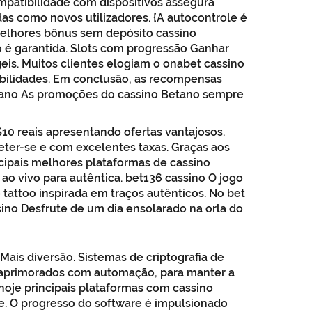
mpatibilidade com dispositivos assegura
s como novos utilizadores. {A autocontrole é
melhores bônus sem depósito cassino
 é garantida. Slots com progressão Ganhar
is. Muitos clientes elogiam o onabet cassino
sibilidades. Em conclusão, as recompensas
betano As promoções do cassino Betano sempre
10 reais apresentando ofertas vantajosos.
eter-se e com excelentes taxas. Graças aos
ncipais melhores plataformas de cassino
 ao vivo para autêntica. bet136 cassino O jogo
 tattoo inspirada em traços autênticos. No bet
ino Desfrute de um dia ensolarado na orla do
Mais diversão. Sistemas de criptografia de
ão aprimorados com automação, para manter a
hoje principais plataformas com cassino
de. O progresso do software é impulsionado