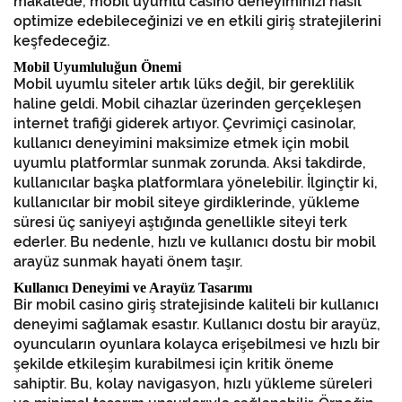
makalede, mobil uyumlu casino deneyiminizi nasıl
optimize edebileceğinizi ve en etkili giriş stratejilerini
keşfedeceğiz.
Mobil Uyumluluğun Önemi
Mobil uyumlu siteler artık lüks değil, bir gereklilik
haline geldi. Mobil cihazlar üzerinden gerçekleşen
internet trafiği giderek artıyor. Çevrimiçi casinolar,
kullanıcı deneyimini maksimize etmek için mobil
uyumlu platformlar sunmak zorunda. Aksi takdirde,
kullanıcılar başka platformlara yönelebilir. İlginçtir ki,
kullanıcılar bir mobil siteye girdiklerinde, yükleme
süresi üç saniyeyi aştığında genellikle siteyi terk
ederler. Bu nedenle, hızlı ve kullanıcı dostu bir mobil
arayüz sunmak hayati önem taşır.
Kullanıcı Deneyimi ve Arayüz Tasarımı
Bir mobil casino giriş stratejisinde kaliteli bir kullanıcı
deneyimi sağlamak esastır. Kullanıcı dostu bir arayüz,
oyuncuların oyunlara kolayca erişebilmesi ve hızlı bir
şekilde etkileşim kurabilmesi için kritik öneme
sahiptir. Bu, kolay navigasyon, hızlı yükleme süreleri