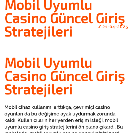
Mobil Uyumlu
Casino Güncel Giriş
Stratejileri
//
21-04-2025
Mobil Uyumlu
Casino Güncel Giriş
Stratejileri
Mobil cihaz kullanımı arttıkça, çevrimiçi casino
oyunları da bu değişime ayak uydurmak zorunda
kaldı. Kullanıcıların her yerden erişim isteği, mobil
uyumlu casino giriş stratejilerini ön plana çıkardı. Bu